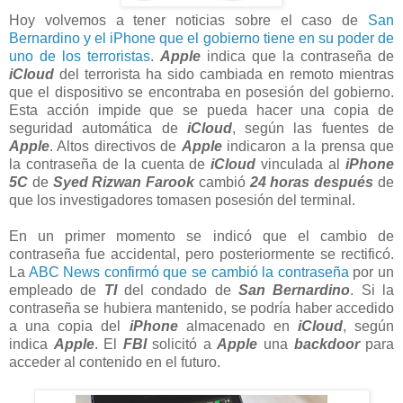
Hoy volvemos a tener noticias sobre el caso de
San
Bernardino y el iPhone que el gobierno tiene en su poder de
uno de los terroristas
.
Apple
indica que la contraseña de
iCloud
del terrorista ha sido cambiada en remoto mientras
que el dispositivo se encontraba en posesión del gobierno.
Esta acción impide que se pueda hacer una copia de
seguridad automática de
iCloud
, según las fuentes de
Apple
. Altos directivos de
Apple
indicaron a la prensa que
la contraseña de la cuenta de
iCloud
vinculada al
iPhone
5C
de
Syed Rizwan Farook
cambió
24 horas después
de
que los investigadores tomasen posesión del terminal.
En un primer momento se indicó que el cambio de
contraseña fue accidental, pero posteriormente se rectificó.
La
ABC News confirmó que se cambió la contraseña
por un
empleado de
TI
del condado de
San Bernardino
. Si la
contraseña se hubiera mantenido, se podría haber accedido
a una copia del
iPhone
almacenado en
iCloud
, según
indica
Apple
. El
FBI
solicitó a
Apple
una
backdoor
para
acceder al contenido en el futuro.