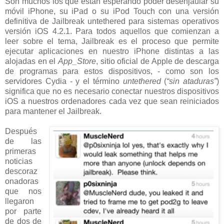
Son muchos los que están esperando poder desenjaular su
móvil iPhone, su iPad o su iPod Touch con una versión
definitiva de Jailbreak untethered para sistemas operativos
versión iOS 4.2.1. Para todos aquellos que comienzan a
leer sobre el tema, Jailbreak es el proceso que permite
ejecutar aplicaciones en nuestro iPhone distintas a las
alojadas en el
App_Store
, sitio oficial de Apple de descarga
de programas para estos dispositivos, - como son los
servidores Cydia - y el término
untethered
(
“sin ataduras”
)
significa que no es necesario conectar nuestros dispositivos
iOS a nuestros ordenadores cada vez que sean reiniciados
para mantener el Jailbreak.
Después
de las
primeras
noticias
descoraz
onadoras
que nos
llegaron
por parte
de dos de