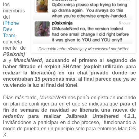
los
miembros
del
iPhone
Dev
Team
,
concreta
mente de
Discusión entre p0sixnija y MuscleNerd por twitter
P0sixninj
a
y
MuscleNerd
,
acusando el primero al segundo de
haber filtrado el exploit SHAtter (exploit utilizado para
realizar la liberación) en un chat privado donde se
encontraban 15 personas más, al final parece que ya se
va viendo la luz al final del túnel
.
Días más tarde,
MuscleNerd
nos ponía en pista anunciando
un plan de contingencia en el que se indicaba que
para el
fin de semana de navidad se liberaría una nueva de
redsn0w
para realizar Jailbreak Untethered 4.2.1
,
invitándonos a participar en dicho proceso, funcionando a
modo de prueba en un principio solo para entornos Mac OS
X
.