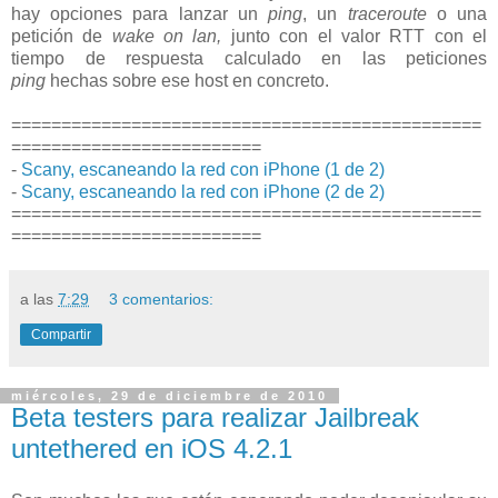
hay opciones para lanzar un
ping
, un
traceroute
o una
petición de
wake on lan,
junto con el valor RTT con el
tiempo de respuesta calculado en las peticiones
ping
hechas sobre ese host en concreto.
===============================================
=========================
-
Scany, escaneando la red con iPhone (1 de 2)
-
Scany, escaneando la red con iPhone (2 de 2)
===============================================
=========================
a las
7:29
3 comentarios:
Compartir
miércoles, 29 de diciembre de 2010
Beta testers para realizar Jailbreak
untethered en iOS 4.2.1