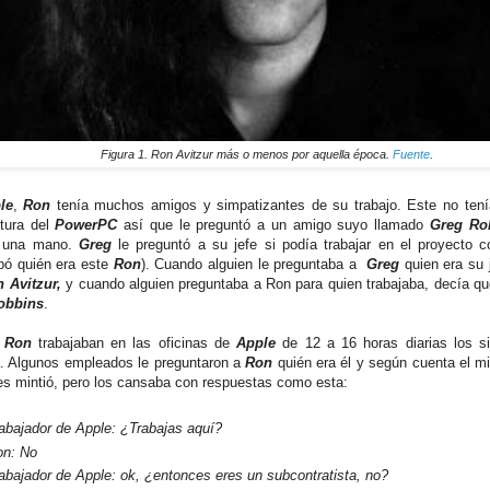
Figura 1. Ron Avitzur más o menos por aquella época.
Fuente
.
le
,
Ron
tenía muchos amigos y simpatizantes de su trabajo. Este no tenía
ctura del
PowerPC
así que le preguntó a un amigo suyo llamado
Greg Ro
e una mano.
Greg
le preguntó a su jefe si podía trabajar en el proyecto 
ó quién era este
Ron
). Cuando alguien le preguntaba a
Greg
quien era su 
 Avitzur,
y cuando alguien preguntaba a Ron para quien trabajaba, decía qu
obbins
.
y
Ron
trabajaban en las oficinas de
Apple
de 12 a 16 horas diarias los si
 Algunos empleados le preguntaron a
Ron
quién era él y según cuenta el m
es mintió, pero los cansaba con respuestas como esta:
abajador de Apple: ¿Trabajas aquí?
on: No
abajador de Apple: ok, ¿entonces eres un subcontratista, no?