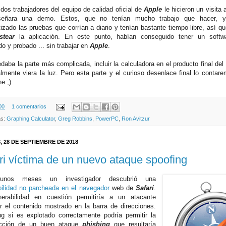
 dos trabajadores del equipo de calidad oficial de
Apple
le hicieron un visita
señara una demo. Estos, que no tenían mucho trabajo que hacer, 
izado las pruebas que corrían a diario y tenían bastante tiempo libre, así qu
stear
la aplicación. En este punto, habían conseguido tener un softwa
o y probado ... sin trabajar en
Apple
.
daba la parte más complicada, incluir la calculadora en el producto final del
almente viera la luz. Pero esta parte y el curioso desenlace final lo conta
e ;)
00
1 comentarios
as:
Graphing Calculator
,
Greg Robbins
,
PowerPC
,
Ron Avitzur
, 28 DE SEPTIEMBRE DE 2018
ri víctima de un nuevo ataque spoofing
unos meses un investigador descubrió una
bilidad no parcheada en el navegador
web de
Safari
.
erabilidad en cuestión permitiría a un atacante
ar el contenido mostrado en la barra de direcciones.
g si es explotado correctamente podría permitir la
ucción de un buen ataque
phishing
que resultaría