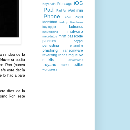
iOS
iMessage
Keychain
iPad
iPad mini
iPad Air
iPhone
iPv6
iSight
identidad
in-App Purchase
ladrones
keylogger
malware
malvertising
mitm
passcode
metadatos
patentes
paypal
pentesting
pharming
phishing
ransomware
 ni idea de la
reversing
robos
rogue AV
bbins
si podía
rootkits
smartcards
troyano
con Ron (nunca
twitter
tuenti
wordpress
jefe este decía
e lo hacía para
ete días de la
ismo Ron, este