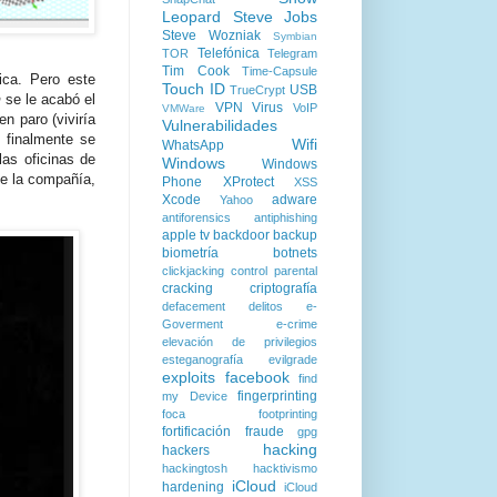
Leopard
Steve Jobs
Steve Wozniak
Symbian
Telefónica
TOR
Telegram
Tim Cook
Time-Capsule
ica. Pero este
Touch ID
USB
TrueCrypt
n
se le acabó el
VPN
Virus
VoIP
VMWare
en paro (viviría
Vulnerabilidades
 finalmente se
Wifi
WhatsApp
las oficinas de
Windows
Windows
e la compañía,
Phone
XProtect
XSS
Xcode
adware
Yahoo
antiforensics
antiphishing
apple tv
backdoor
backup
biometría
botnets
clickjacking
control parental
cracking
criptografía
defacement
delitos
e-
Goverment
e-crime
elevación de privilegios
esteganografía
evilgrade
exploits
facebook
find
fingerprinting
my Device
foca
footprinting
fortificación
fraude
gpg
hacking
hackers
hackingtosh
hacktivismo
iCloud
hardening
iCloud