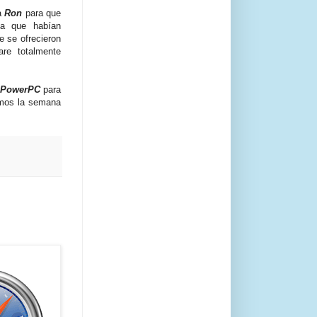
 a
Ron
para que
ya que habían
e se ofrecieron
re totalmente
PowerPC
para
remos la semana