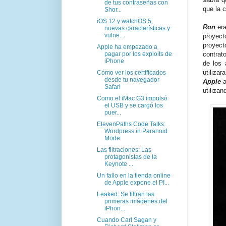
de tus contraseñas con
que la 
Shor...
iOS 12 y watchOS 5,
Ron
era
nuevas características y
vulne...
proyect
proyect
Apple ha empezado a
pagar por los exploits de
contrato
iPhone
de los 
utiliza
Cómo ver los certificados
desde tu navegador
Apple
a
Safari
utilizan
Como el iMac G3 impulsó
el USB y se cargó los
puer...
ElevenPaths Code Talks:
Wordpress in Paranoid
Mode
Las filtraciones: Las
protagonistas de la
Keynote ...
Un fallo en la tienda online
de Apple expone el PI...
Leaked: Se filtran las
primeras imágenes del
iPhon...
Cuando Carl Sagan y