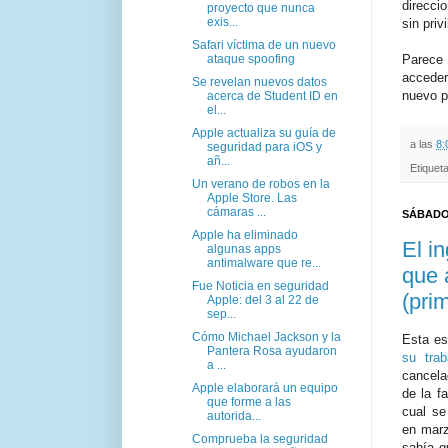
direcci
proyecto que nunca
exis...
sin priv
Safari víctima de un nuevo
ataque spoofing
Parece 
acceder
Se revelan nuevos datos
nuevo p
acerca de Student ID en
el...
Apple actualiza su guía de
a las
8:
seguridad para iOS y
añ...
Etiquet
Un verano de robos en la
Apple Store. Las
cámaras ...
SÁBADO,
Apple ha eliminado
El i
algunas apps
antimalware que re...
que 
Fue Noticia en seguridad
(pri
Apple: del 3 al 22 de
sep...
Cómo Michael Jackson y la
Esta e
Pantera Rosa ayudaron
su trab
a ...
cancela
Apple elaborará un equipo
de la f
que forme a las
cual se
autorida...
en marz
Comprueba la seguridad
sabía q