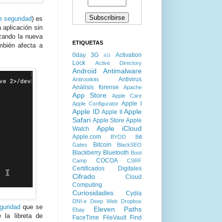
e seguridad
) es
 aplicación sin
izando la nueva
ETIQUETAS
mbién afecta a
0day
3G
Activation
4G
Lock
Active Directory
Android
Antimalware
Antivirus
Antirootkits
Análisis forense
Apache
App Store
Apple Care
Apple I
Apple Configurator
Apple ID
Apple
Apple II
Safari
Apple Store
Apple
Apple iCloud
Watch
Apple.com
BYOD
Bill
Bitcoin
Gates
BlackSEO
Blackberry
Bluetooth
Boot
COCOA
Camp
CSRF
Certificados Digitales
Cifrado
Cloud
Computing
Curiosidades
Cydia
DNI-e
Deep Web
Dropbox
guridad
que se
Eleven Paths
Ebay
 la libreta de
FaceTime
FileVault
Find