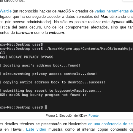
 de direcciones.
 Wardle
(un reconocido hacker de
macOS
y creador de
varias herramientas d
stigador que ha conseguido acceder a datos sensibles del
Mac
utilizando una
gios (sin acceso administrador). No sólo es posible realizar este
bypass
util
rística del tema oscuro, uno de los componentes afectados, sino que ta
entes de
hardware
como la
webcam
.
Figura 1. Ejecución del 0Day.
Fuente
.
os detalles técnicos se presentarán en Noviembre
en una conferencia de se
ará en Hawaii.
Este vídeo
muestra como al intentar copiar contenido de