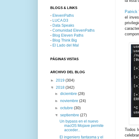
la lista
BLOGS & LINKS
Patrick
-
ElevenPaths
el inve
-
LUCA D3
privile
-
Data Speaks
caracte
-
Comunidad ElevenPaths
compon
-
Blog Eleven Paths
-
Blog Think Big
-
El Lado del Mal
PÁGINAS VISTAS
ARCHIVO DEL BLOG
►
2019
(304)
▼
2018
(342)
►
diciembre
(28)
►
noviembre
(24)
►
octubre
(30)
▼
septiembre
(27)
Un bypass en el nuevo
macOS Mojave permite
Todos l
acceder...
celebr
El ingeniero fantasma y el