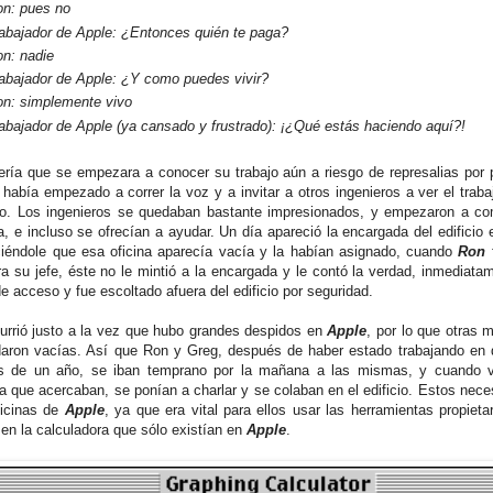
n: pues no
abajador de Apple: ¿Entonces quién te paga?
n: nadie
abajador de Apple: ¿Y como puedes vivir?
n: simplemente vivo
abajador de Apple (ya cansado y frustrado): ¡¿Qué estás haciendo aquí?!
ría que se empezara a conocer su trabajo aún a riesgo de represalias por 
 había empezado a correr la voz y a invitar a otros ingenieros a ver el trab
o. Los ingenieros se quedaban bastante impresionados, y empezaron a com
, e incluso se ofrecían a ayudar. Un día apareció la encargada del edificio e
iéndole que esa oficina aparecía vacía y la habían asignado, cuando
Ron
ra su jefe, éste no le mintió a la encargada y le contó la verdad, inmediata
de acceso y fue escoltado afuera del edificio por seguridad.
urrió justo a la vez que hubo grandes despidos en
Apple
, por lo que otras 
aron vacías. Así que Ron y Greg, después de haber estado trabajando en d
s de un año, se iban temprano por la mañana a las mismas, y cuando v
a que acercaban, se ponían a charlar y se colaban en el edificio. Estos nec
ficinas de
Apple
, ya que era vital para ellos usar las herramientas propieta
 en la calculadora que sólo existían en
Apple
.