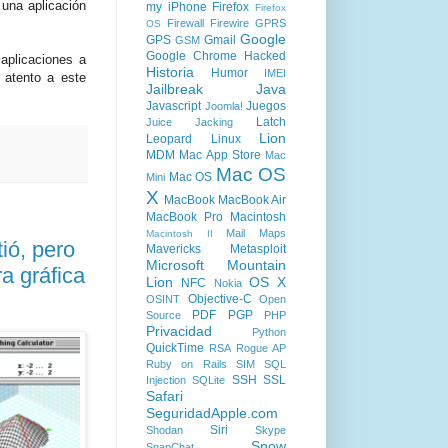
 una aplicación
my iPhone
Firefox
Firefox
.
Firewall
Firewire
GPRS
OS
Google
GPS
Gmail
GSM
Google Chrome
Hacked
 aplicaciones a
Historia
Humor
IMEI
 atento a este
Jailbreak
Java
Javascript
Juegos
Joomla!
Latch
Juice Jacking
Lion
Leopard
Linux
MDM
Mac App Store
Mac
Mac OS
Mac OS
Mini
X
MacBook
MacBook Air
MacBook Pro
Macintosh
Mail
Maps
Macintosh II
ió, pero
Mavericks
Metasploit
Microsoft
Mountain
a gráfica
Lion
OS X
NFC
Nokia
Objective-C
OSINT
Open
PDF
PGP
Source
PHP
Privacidad
Python
QuickTime
RSA
Rogue AP
Ruby on Rails
SIM
SQL
SSH
SSL
Injection
SQLite
Safari
SeguridadApple.com
Siri
Shodan
Skype
Snow
SnapChat