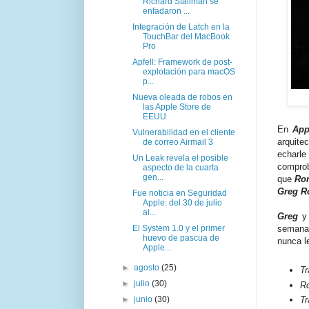
Richard Stallman se
enfadaron ...
Integración de Latch en la
TouchBar del MacBook
Pro
Apfell: Framework de post-
explotación para macOS
p...
Nueva oleada de robos en
las Apple Store de
EEUU
En
App
Vulnerabilidad en el cliente
arquite
de correo Airmail 3
echarl
Un Leak revela el posible
comprob
aspecto de la cuarta
gen...
que
Ron
Greg R
Fue noticia en Seguridad
Apple: del 30 de julio
al...
Greg
semana.
El System 1.0 y el primer
huevo de pascua de
nunca l
Apple...
►
agosto
(25)
Tr
►
julio
(30)
R
►
junio
(30)
Tr