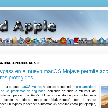
, 30 DE SEPTIEMBRE DE 2018
ypass en el nuevo macOS Mojave permite acc
eros protegidos
mo día en que
macOS Mojave
ha salido al mercado,
ha aparecido el
 de los problemas de seguridad
, poniendo en duda la robustez del
sistema operativo de
Apple
. El vector de ataque para probar este
e seguridad ha sido el tema oscuro (dark-themed), sobre el cual es
 hace un bypass y acceder a información sensible como por ejemplo,