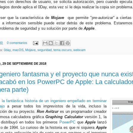
ones con derechos de usuario, se solicita autorización, pero cuando ejecuta
ilegios donde aplica el 0Day, esta vez sí le deja realizar la copia sin problema
ser que la característica de
Mojave
que permite "pre-autorizar" a ciertas
 a información sensible puede estar detrás de este problema. Estaremos
roblema de seguridad y su solución por parte de
Apple
.
00
0 comentarios
as:
0day
,
macOS
,
Mojave
,
seguridad
,
tema oscuro
,
webcam
 29 DE SEPTIEMBRE DE 2018
ngeniero fantasma y el proyecto que nunca exist
acabó en los PowerPC de Apple: La calculador
mera parte)
s
la fantástica historia de un ingeniero empeñado en terminar
ajo
a pesar todos los imprevistos de la vida, incluso la
ción de su proyecto.
Ron Avitzur
es un programador creador
amosa calculadora gráfica
Graphing Calculator
versión 1, la
 distribuyó en todos los primeros
PowerPC
que
Apple
lanzó
o de 1994. Lo curioso de la historia es que ni siquiera
Apple
ue esta aplicación iría de serie en sus equipos y el ingeniero