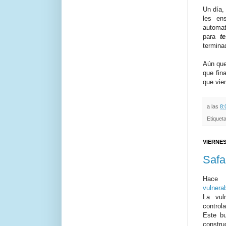
Un día,
les en
automat
para
te
terminad
Aún que
que fin
que vien
a las
8:
Etiquet
VIERNES
Safa
Hace 
vulnera
La vuln
control
Este bu
constr