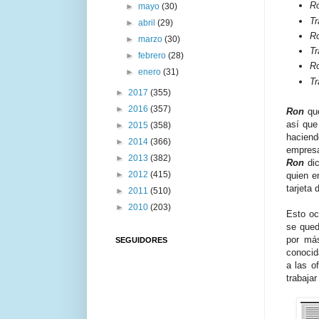
Ro
►
mayo
(30)
Tr
►
abril
(29)
Ro
►
marzo
(30)
Tr
►
febrero
(28)
Ro
►
enero
(31)
Tr
►
2017
(355)
►
2016
(357)
Ron
que
así que
►
2015
(358)
haciend
►
2014
(366)
empresa
►
2013
(382)
Ron
dic
►
2012
(415)
quien e
tarjeta 
►
2011
(510)
►
2010
(203)
Esto oc
se qued
por má
SEGUIDORES
conocid
a las o
trabajar