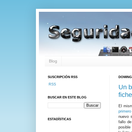
Blog
SUSCRIPCIÓN RSS
DOMINGO
RSS
Un b
fich
BUSCAR EN ESTE BLOG
El mis
primero
nuevo 
ESTADÍSTICAS
fallo d
posible