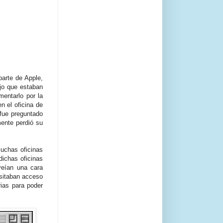
parte de Apple,
ajo que estaban
entarlo por la
n el oficina de
fue preguntado
mente perdió su
muchas oficinas
ichas oficinas
eían una cara
esitaban acceso
rias para poder