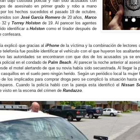
ran bajo custodia policial y han sido acusados con
rgos de asesinato en primer grado y robo a mano
por los hechos sucedidos el pasado 19 de octubre.
enidos son
José García Romero
de 20 años,
Marco
 32 y
Torrey Holston
de 19. Al parecer los agentes
ido identificar a
Holston
como el tirador después de
e confesara.
cía explicó que gracias al
iPhone
de la víctima y la combinación de lectores 
e telefonía fue posible identificar el vehículo con el que huyeron los asaltantes
tivo las autoridades se encontraron con que dos de los acusados ya se en
a policial en el condado de
Palm Beach
. Al parecer la noche anterior al ases
esde el motel alertando de que su novia había sido secuestrada. Al llegar la p
 casquillos en el suelo pero ningún herido. Según un periódico local la mujer
 de los implicados para comprar droga pero se complicó la situación hasta 
isparos. Cuando la policía habló con la pareja esta identificó el
Nissan S
ue visto en la escena del crimen de
Randazzo
.