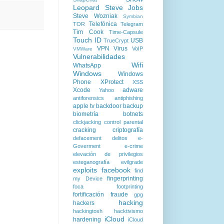
Leopard
Steve Jobs
Steve Wozniak
Symbian
Telefónica
TOR
Telegram
Tim Cook
Time-Capsule
Touch ID
USB
TrueCrypt
VPN
Virus
VoIP
VMWare
Vulnerabilidades
Wifi
WhatsApp
Windows
Windows
Phone
XProtect
XSS
Xcode
adware
Yahoo
antiforensics
antiphishing
apple tv
backdoor
backup
biometría
botnets
clickjacking
control parental
cracking
criptografía
defacement
delitos
e-
Goverment
e-crime
elevación de privilegios
esteganografía
evilgrade
exploits
facebook
find
fingerprinting
my Device
foca
footprinting
fortificación
fraude
gpg
hacking
hackers
hackingtosh
hacktivismo
iCloud
hardening
iCloud