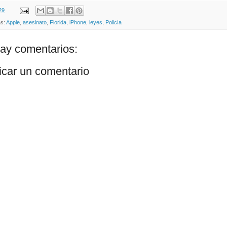
29
as:
Apple
,
asesinato
,
Florida
,
iPhone
,
leyes
,
Policía
ay comentarios:
icar un comentario