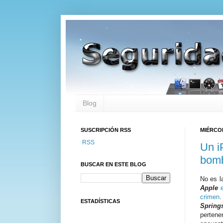
Blog
SUSCRIPCIÓN RSS
MIÉRCOL
RSS
Un i
bomb
BUSCAR EN ESTE BLOG
No es l
Apple
crimen
ESTADÍSTICAS
Springs
pertene