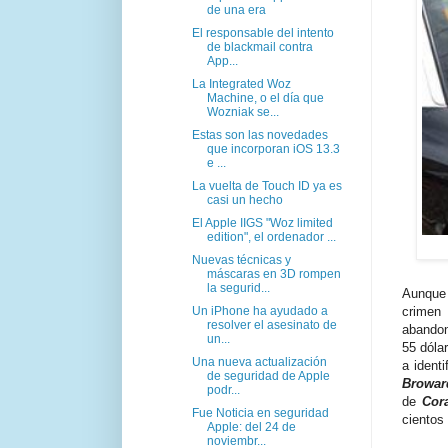
de una era
El responsable del intento
de blackmail contra
App...
La Integrated Woz
Machine, o el día que
Wozniak se...
Estas son las novedades
que incorporan iOS 13.3
e ...
La vuelta de Touch ID ya es
casi un hecho
El Apple IIGS "Woz limited
edition", el ordenador ...
Nuevas técnicas y
máscaras en 3D rompen
la segurid...
Aunque 
Un iPhone ha ayudado a
crimen
resolver el asesinato de
abandon
un...
55 dólar
Una nueva actualización
a ident
de seguridad de Apple
Browa
podr...
de
Cor
Fue Noticia en seguridad
cientos
Apple: del 24 de
noviembr...