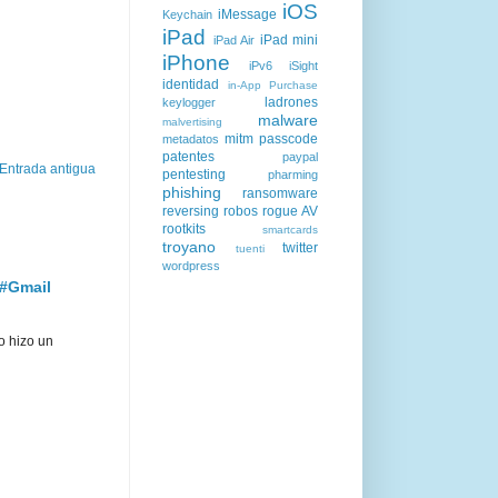
iOS
iMessage
Keychain
iPad
iPad mini
iPad Air
iPhone
iPv6
iSight
identidad
in-App Purchase
ladrones
keylogger
malware
malvertising
mitm
passcode
metadatos
patentes
paypal
Entrada antigua
pentesting
pharming
phishing
ransomware
reversing
robos
rogue AV
rootkits
smartcards
troyano
twitter
tuenti
wordpress
 #Gmail
o hizo un