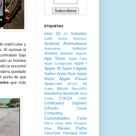
ETIQUETAS
0day
3G
Activation
4G
Lock
Active Directory
Android
Antimalware
de matrículas y
Antivirus
Antirootkits
. Al rastrear el
Análisis forense
Apache
contraban bajo
App Store
Apple Care
inato un hombre
Apple I
Apple Configurator
olicía encontró
Apple ID
Apple
Apple II
 habría quedado
Safari
Apple Store
Apple
el punto de que
Apple iCloud
Watch
entra
que más
Apple.com
BYOD
Bill
Bitcoin
Gates
BlackSEO
Blackberry
Bluetooth
Boot
COCOA
Camp
CSRF
Certificados Digitales
Cifrado
Cloud
Computing
Curiosidades
Cydia
DNI-e
Deep Web
Dropbox
Eleven Paths
Ebay
FaceTime
FileVault
Find