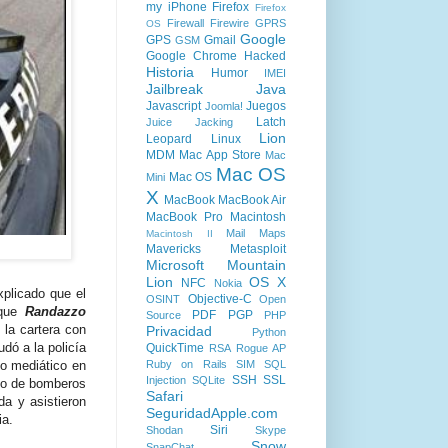
my iPhone
Firefox
Firefox
Firewall
Firewire
GPRS
OS
Google
GPS
Gmail
GSM
Google Chrome
Hacked
Historia
Humor
IMEI
Jailbreak
Java
Javascript
Juegos
Joomla!
Latch
Juice Jacking
Lion
Leopard
Linux
MDM
Mac App Store
Mac
Mac OS
Mac OS
Mini
X
MacBook
MacBook Air
MacBook Pro
Macintosh
Mail
Maps
Macintosh II
Mavericks
Metasploit
Microsoft
Mountain
Lion
OS X
NFC
Nokia
xplicado que el
Objective-C
OSINT
Open
 que
Randazzo
PDF
PGP
Source
PHP
, la cartera con
Privacidad
Python
udó a la policía
QuickTime
RSA
Rogue AP
Ruby on Rails
SIM
SQL
to mediático en
SSH
SSL
Injection
SQLite
to de bomberos
Safari
a y asistieron
SeguridadApple.com
ia.
Siri
Shodan
Skype
Snow
SnapChat