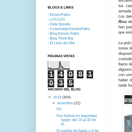
encuent
los ca
BLOGS & LINKS
armada 
-
ElevenPaths
Los det
-
LUCA D3
Rico
de
-
Data Speaks
han pod
-
Comunidad ElevenPaths
que est
-
Blog Eleven Paths
-
Blog Think Big
La poli
-
El Lado del Mal
torres d
disposi
PÁGINAS VISTAS
custodi
llamo d
algunos
1
4
0
8
1
con uno
haber d
0
3
5
tarde f
ARCHIVO DEL BLOG
▼
2019
(304)
▼
diciembre
(21)
Fin
Fue Noticia en seguridad
Apple: del 16 al 30 de
di...
El espíritu de Apple o el fin