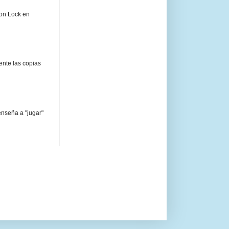
ion Lock en
ente las copias
enseña a "jugar"