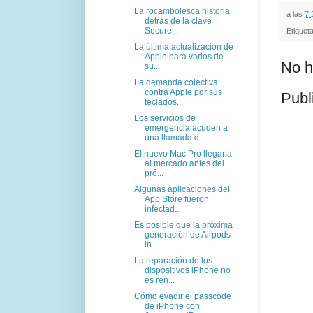
La rocambolesca historia
a las
7:
detrás de la clave
Secure...
Etiquet
La última actualización de
Apple para varios de
No h
su...
La demanda colectiva
contra Apple por sus
Publ
teclados...
Los servicios de
emergencia acuden a
una llamada d...
El nuevo Mac Pro llegaría
al mercado antes del
pró...
Algunas aplicaciones del
App Store fueron
infectad...
Es posible que la próxima
generación de Airpods
in...
La reparación de los
dispositivos iPhone no
es ren...
Cómo evadir el passcode
de iPhone con