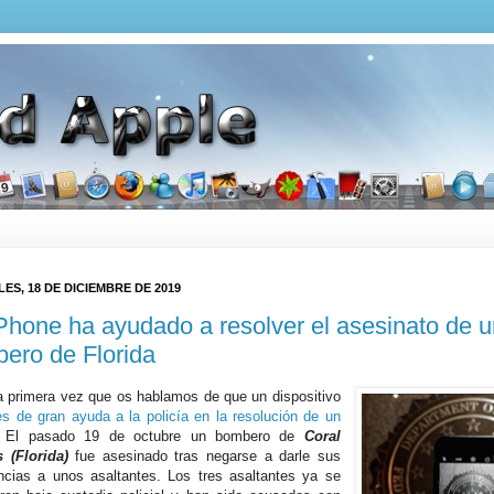
ES, 18 DE DICIEMBRE DE 2019
Phone ha ayudado a resolver el asesinato de u
ero de Florida
a primera vez que os hablamos de que un dispositivo
es de gran ayuda a la policía en la resolución de un
. El pasado 19 de octubre un bombero de
Coral
 (Florida)
fue asesinado tras negarse a darle sus
ncias a unos asaltantes. Los tres asaltantes ya se