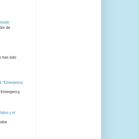
semode
dor de
o has sido
11 "Emergency
 " Emergency
atos y el
taba