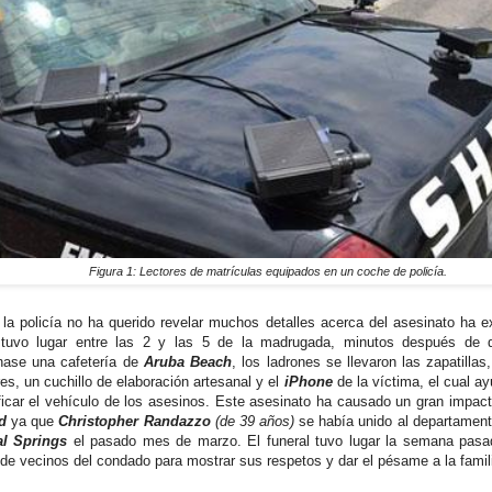
Figura 1: Lectores de matrículas equipados en un coche de policía.
la policía no ha querido revelar muchos detalles acerca del asesinato ha e
 tuvo lugar entre las 2 y las 5 de la madrugada, minutos después de
ase una cafetería de
Aruba Beach
, los ladrones se llevaron las zapatillas
es, un cuchillo de elaboración artesanal y el
iPhone
de la víctima, el cual ay
ificar el vehículo de los asesinos. Este asesinato ha causado un gran impac
rd
ya que
Christopher Randazzo
(de 39 años)
se había unido al departamen
al Springs
el pasado mes de marzo. El funeral tuvo lugar la semana pasad
 de vecinos del condado para mostrar sus respetos y dar el pésame a la famil