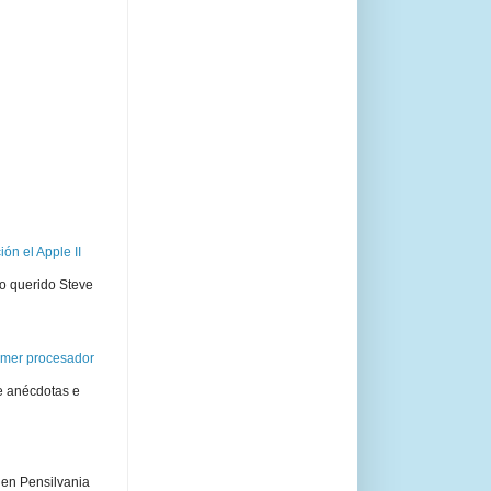
ón el Apple II
ro querido Steve
rimer procesador
e anécdotas e
 en Pensilvania