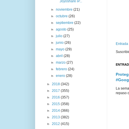
Joyoshare iP...
►
noviembre
(21)
►
octubre
(26)
►
septiembre
(22)
►
agosto
(25)
►
julio
(27)
►
junio
(26)
Entrada
►
mayo
(29)
Suscribi
►
abril
(28)
►
marzo
(27)
ENTRAD
►
febrero
(24)
Proteg
►
enero
(28)
#Goog
►
2018
(342)
La sema
►
2017
(355)
repaso d
►
2016
(357)
►
2015
(358)
►
2014
(366)
►
2013
(382)
►
2012
(415)