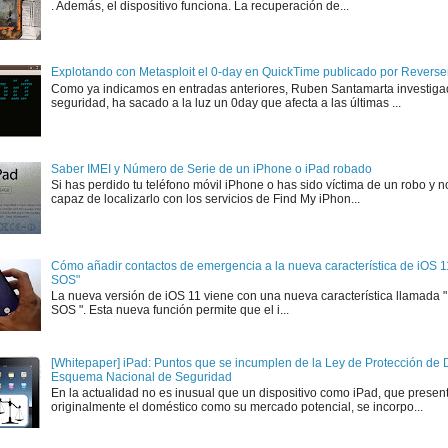
. Además, el dispositivo funciona. La recuperación de...
Explotando con Metasploit el 0-day en QuickTime publicado por Rever
Como ya indicamos en entradas anteriores, Ruben Santamarta investiga
seguridad, ha sacado a la luz un 0day que afecta a las últimas ...
Saber IMEI y Número de Serie de un iPhone o iPad robado
Si has perdido tu teléfono móvil iPhone o has sido víctima de un robo y n
capaz de localizarlo con los servicios de Find My iPhon...
Cómo añadir contactos de emergencia a la nueva característica de iOS 
SOS"
La nueva versión de iOS 11 viene con una nueva característica llamada
SOS ". Esta nueva función permite que el i...
[Whitepaper] iPad: Puntos que se incumplen de la Ley de Protección de D
Esquema Nacional de Seguridad
En la actualidad no es inusual que un dispositivo como iPad, que presen
originalmente el doméstico como su mercado potencial, se incorpo...