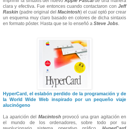
imprimir la sintaxis del nuevo
Apple Pascal
de una manera
clara y efectiva. Fue entonces cuando contactaron con
Jeff
Raskin
(padre original del
Macintosh
) el cual optó por crear
un esquema muy claro basado en colores de dicha sintaxis
en formato póster. Hasta que se lo enseñó a
Steve Jobs
.
HyperCard, el eslabón perdido de la programación y de
la World Wide Web inspirado por un pequeño viaje
alucinógeno
La aparición del
Macintosh
provocó una gran agitación en
el mundo de los ordenadores, sobre todo por su
revolucionario sistema operativo gráfico.
HyperCard