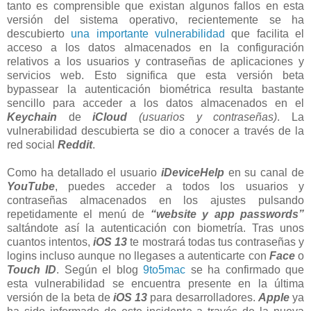
tanto es comprensible que existan algunos fallos en esta
versión del sistema operativo, recientemente se ha
descubierto
una importante vulnerabilidad
que facilita el
acceso a los datos almacenados en la configuración
relativos a los usuarios y contraseñas de aplicaciones y
servicios web. Esto significa que esta versión beta
bypassear la autenticación biométrica resulta bastante
sencillo para acceder a los datos almacenados en el
Keychain
de
iCloud
(usuarios y contraseñas)
. La
vulnerabilidad descubierta se dio a conocer a través de la
red social
Reddit
.
Como ha detallado el usuario
iDeviceHelp
en su canal de
YouTube
, puedes acceder a todos los usuarios y
contraseñas almacenados en los ajustes pulsando
repetidamente el menú de
“website y app passwords”
saltándote así la autenticación con biometría. Tras unos
cuantos intentos,
iOS 13
te mostrará todas tus contraseñas y
logins incluso aunque no llegases a autenticarte con
Face
o
Touch
ID
. Según el blog
9to5mac
se ha confirmado que
esta vulnerabilidad se encuentra presente en la última
versión de la beta de
iOS 13
para desarrolladores.
Apple
ya