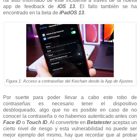
ha sido informado de este incidente a través de la nueva
app de feedback de
iOS 13
. El fallo también se ha
encontrado en la beta de
iPadOS 13
.
Figura 1: Acceso a contraseñas del Keichain desde la App de Ajustes.
Por suerte para poder llevar a cabo este robo de
contraseñas es necesario tener el dispositivo
desbloqueado, algo que no es posible en caso de no
conocer la contraseña o no habernos autenticado antes con
Face iD
o
Touch ID
. Al convertirte en
Betatester
aceptas un
cierto nivel de riesgo y esta vulnerabilidad no puede ser
mejor ejemplo del mismo, hay que recordar que al probar