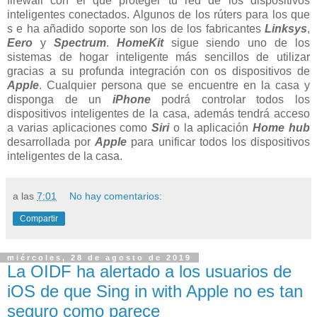
firewall con el que proteger tu red de los dispositivos
inteligentes conectados. Algunos de los rúters para los que
s e ha añadido soporte son los de los fabricantes
Linksys
,
Eero
y
Spectrum
.
HomeKit
sigue siendo uno de los
sistemas de hogar inteligente más sencillos de utilizar
gracias a su profunda integración con os dispositivos de
Apple
. Cualquier persona que se encuentre en la casa y
disponga de un
iPhone
podrá controlar todos los
dispositivos inteligentes de la casa, además tendrá acceso
a varias aplicaciones como
Siri
o la aplicación
Home hub
desarrollada por
Apple
para unificar todos los dispositivos
inteligentes de la casa.
a las
7:01
No hay comentarios:
Compartir
miércoles, 28 de agosto de 2019
La OIDF ha alertado a los usuarios de
iOS de que Sing in with Apple no es tan
seguro como parece