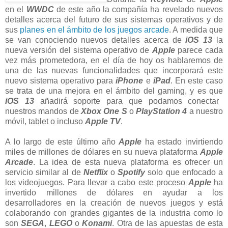
en el
WWDC
de este año la compañía ha revelado nuevos
detalles acerca del futuro de sus sistemas operativos y de
sus
planes en el ámbito de los juegos arcade
. A medida que
se van conociendo nuevos detalles acerca de
iOS 13
la
nueva versión del sistema operativo de
Apple
parece cada
vez más prometedora, en el día de hoy os hablaremos de
una de las nuevas funcionalidades que incorporará este
nuevo sistema operativo para
iPhone
e
iPad
. En este caso
se trata de una mejora en el ámbito del gaming, y es que
iOS 13
añadirá soporte para que podamos conectar
nuestros mandos de
Xbox One S
o
PlayStation 4
a nuestro
móvil, tablet o incluso
Apple TV
.
A lo largo de este último año
Apple
ha estado invirtiendo
miles de millones de dólares en su nueva plataforma
Apple
Arcade
. La idea de esta nueva plataforma es ofrecer un
servicio similar al de
Netflix
o
Spotify
solo que enfocado a
los videojuegos. Para llevar a cabo este proceso
Apple
ha
invertido millones de dólares en ayudar a los
desarrolladores en la creación de nuevos juegos y está
colaborando con grandes gigantes de la industria como lo
son
SEGA
,
LEGO
o
Konami
. Otra de las apuestas de esta