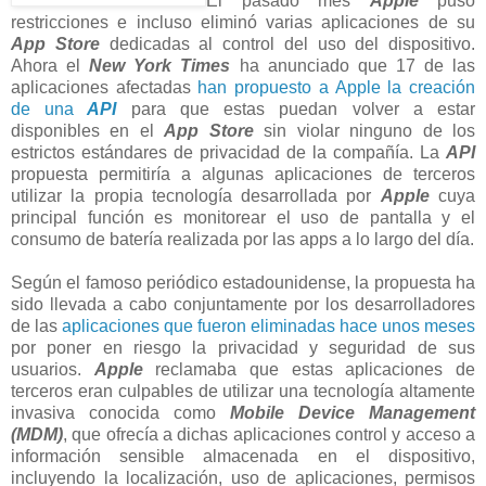
El pasado mes
Apple
puso
restricciones e incluso eliminó varias aplicaciones de su
App Store
dedicadas al control del uso del dispositivo.
Ahora el
New York Times
ha anunciado que 17 de las
aplicaciones afectadas
han propuesto a Apple la creación
de una
API
para que estas puedan volver a estar
disponibles en el
App Store
sin violar ninguno de los
estrictos estándares de privacidad de la compañía. La
API
propuesta permitiría a algunas aplicaciones de terceros
utilizar la propia tecnología desarrollada por
Apple
cuya
principal función es monitorear el uso de pantalla y el
consumo de batería realizada por las apps a lo largo del día.
Según el famoso periódico estadounidense, la propuesta ha
sido llevada a cabo conjuntamente por los desarrolladores
de las
aplicaciones que fueron eliminadas
hace unos meses
por poner en riesgo la privacidad y seguridad de sus
usuarios.
Apple
reclamaba que estas aplicaciones de
terceros eran culpables de utilizar una tecnología altamente
invasiva conocida como
Mobile Device Management
(MDM)
, que ofrecía a dichas aplicaciones control y acceso a
información sensible almacenada en el dispositivo,
incluyendo la localización, uso de aplicaciones, permisos