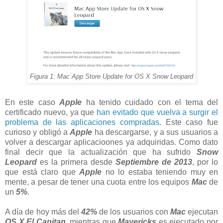
Figura 1: Mac App Store Update for OS X Snow Leopard
En este caso
Apple
ha tenido cuidado con el tema del
certificado nuevo, ya que
han evitado que vuelva a surgir el
problema de las aplicaciones compradas
. Este caso fue
curioso y obligó a
Apple
ha descargarse, y a sus usuarios a
volver a descargar aplicacioones ya adquiridas. Como dato
final decir que la actualización que ha sufrido
Snow
Leopard
es la primera desde
Septiembre de 2013
, por lo
que está claro que
Apple
no lo estaba teniendo muy en
mente, a pesar de tener una cuota entre los equipos
Mac
de
un
5%
.
A día de hoy más del
42%
de los usuarios con
Mac
ejecutan
OS X El Capitan
, mientras que
Mavericks
es ejecutado por