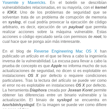
Yosemite y Mavericks
. En el boletín se describían
vulnerabilidades relacionadas, en su mayoría, con el
kernel
e
IOKit
. Uno de los problemas de seguridad que se
solventan trata de un problema de corrupción de memoria
en
syslog
, el cual podría provocar la ejecución de código
arbitrario, es decir, ejecución de un
payload
que permita
realizar acciones sobre la máquina vulnerable. Estas
acciones o código ejecutado sería con permisos de
root
, lo
cual hace que se ponga aún más interesante.
En el blog de
Reverse Engineering Mac OS X
han
publicado un artículo en el que se lleva a cabo la ingeniería
inversa de la vulnerabilidad. La excusa para llevar a cabo la
prueba de concepto es que
Apple
no informa mucho de sus
actualizaciones de seguridad, no dicen si es explotable en
instalaciones
OS X
por defecto o requiere condiciones
particulares. Tras la lectura del artículo se puede ver como
el error no es explotable en instalaciones
OS X
por defecto.
La herramienta
Diaphora
creada por
Joxean Koret
permite
obtener las diferencias entre un binario vulnerable y la
actualización. El binaio de
syslogd
se encuentra en
/usr/sbin/syslogd
. En la imagen se puede ver como difiere