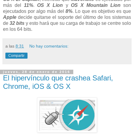
más del
11%
.
OS X Lion
y
OS X Mountain Lion
son
ejecutados por algo más del
8%
. Lo que es objetivo es que
Apple
decide quitarse el soporte del último de los sistemas
de
32 bits
y esto hará que su carga de trabajo se centre solo
en los 64 bits.
a las
8:31
No hay comentarios:
Compartir
jueves, 28 de enero de 2016
El hipervínculo que crashea Safari,
Chrome, iOS & OS X