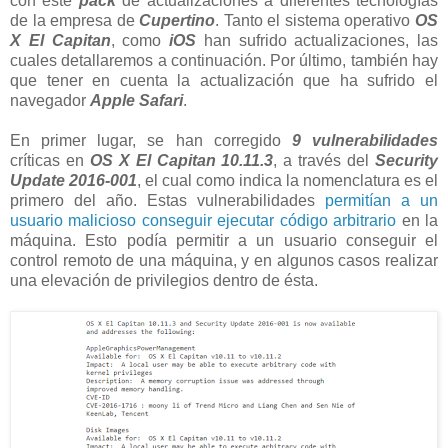
con este
pack
de actualizaciones a diferentes tecnologías
de la empresa de
Cupertino
. Tanto el sistema operativo
OS
X El Capitan
, como
iOS
han sufrido actualizaciones, las
cuales detallaremos a continuación. Por último, también hay
que tener en cuenta la actualización que ha sufrido el
navegador
Apple Safari
.
En primer lugar, se han corregido
9 vulnerabilidades
críticas en
OS X El Capitan 10.11.3
, a través del
Security
Update 2016-001
, el cual como indica la nomenclatura es el
primero del año. Estas vulnerabilidades
permitían a un
usuario malicioso conseguir ejecutar código arbitrario
en la
máquina. Esto podía permitir a un usuario conseguir el
control remoto de una máquina, y en algunos casos realizar
una elevación de privilegios dentro de ésta.