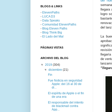
del nu
seman
BLOGS & LINKS
llegara
-
ElevenPaths
logro s
-
LUCA D3
bastan
-
Data Speaks
renovac
-
Comunidad ElevenPaths
del lan
-
Blog Eleven Paths
-
Blog Think Big
La buen
-
El Lado del Mal
aproba
signifi
PÁGINAS VISTAS
revisió
llegarí
ARCHIVO DEL BLOG
de vent
lanzami
▼
2019
(304)
“llegar
▼
diciembre
(21)
Fin
Fue Noticia en seguridad
Apple: del 16 al 30 de
di...
El espíritu de Apple o el fin
de una era
El responsable del intento
de blackmail contra
App...