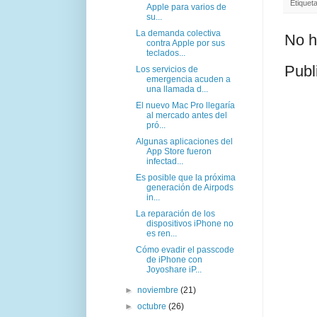
Etiquet
Apple para varios de
su...
La demanda colectiva
No h
contra Apple por sus
teclados...
Publ
Los servicios de
emergencia acuden a
una llamada d...
El nuevo Mac Pro llegaría
al mercado antes del
pró...
Algunas aplicaciones del
App Store fueron
infectad...
Es posible que la próxima
generación de Airpods
in...
La reparación de los
dispositivos iPhone no
es ren...
Cómo evadir el passcode
de iPhone con
Joyoshare iP...
►
noviembre
(21)
►
octubre
(26)