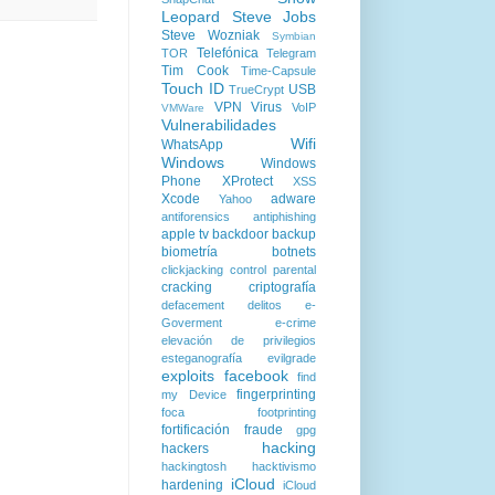
Leopard
Steve Jobs
Steve Wozniak
Symbian
Telefónica
TOR
Telegram
Tim Cook
Time-Capsule
Touch ID
USB
TrueCrypt
VPN
Virus
VoIP
VMWare
Vulnerabilidades
Wifi
WhatsApp
Windows
Windows
Phone
XProtect
XSS
Xcode
adware
Yahoo
antiforensics
antiphishing
apple tv
backdoor
backup
biometría
botnets
clickjacking
control parental
cracking
criptografía
defacement
delitos
e-
Goverment
e-crime
elevación de privilegios
esteganografía
evilgrade
exploits
facebook
find
fingerprinting
my Device
foca
footprinting
fortificación
fraude
gpg
hacking
hackers
hackingtosh
hacktivismo
iCloud
hardening
iCloud