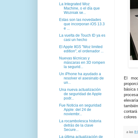
La Integrated Woz
Machine, o el día que
Wozniak se...
Estas son las novedades
que incorporan iOS 13.3
e ...
La vuelta de Touch ID ya es
casi un hecho
El Apple IIGS "Woz limited
edition", el ordenador ...
Nuevas técnicas y
máscaras en 3D rompen
la segurid...
Un iPhone ha ayudado a
El mod
resolver el asesinato de
un...
propor
básica 
Una nueva actualización
de seguridad de Apple
proces
podr...
elevarí
Fue Noticia en seguridad
tambié
Apple: del 24 de
contará
noviembr...
colores
La rocambolesca historia
detrás de la clave
Secure...
a las
8:
La última actualización de