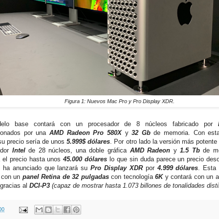
Figura 1: Nuevos Mac Pro y Pro Display XDR.
elo base contará con un procesador de 8 núcleos fabricado por
cionados por una
AMD Radeon Pro 580X
y
32 Gb
de memoria. Con esta 
su precio sería de unos
5.999$ dólares
. Por otro lado la versión más potente
ador
Intel
de 28 núcleos, una doble gráfica
AMD Radeon
y
1.5 Tb
de m
a el precio hasta unos
45.000 dólares
lo que sin duda parece un precio des
n ha anunciado que lanzará su
Pro Display XDR
por
4.999 dólares
. Esta
 con un
panel Retina de 32 pulgadas
con tecnología
6K
y contará con un 
 gracias al
DCI-P3
(capaz de mostrar hasta 1.073 billones de tonalidades disti
00