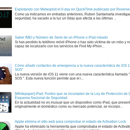
Explotando con Metasploit el 0-day en QuickTime publicado por Rever
Como ya indicamos en entradas anteriores, Ruben Santamarta investiga
seguridad, ha sacado a la luz un 0day que afecta a las últimas ...
Saber IMEI y Número de Serie de un iPhone o iPad robado
Si has perdido tu teléfono móvil iPhone o has sido víctima de un robo y n
capaz de localizarlo con los servicios de Find My iPhon...
Cómo añadir contactos de emergencia a la nueva característica de iOS 
SOS"
La nueva versión de iOS 11 viene con una nueva característica llamada
SOS ". Esta nueva función permite que el i...
[Whitepaper] iPad: Puntos que se incumplen de la Ley de Protección de D
Esquema Nacional de Seguridad
En la actualidad no es inusual que un dispositivo como iPad, que presen
originalmente el doméstico como su mercado potencial, se incorpo...
Apple elimina el sitio web para comprobar el estado de Activation Lock
Apple ha eliminado la herramienta que comprobaba el estado de Activat