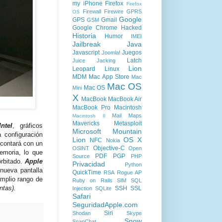
my iPhone
Firefox
Firefox
Firewall
Firewire
GPRS
OS
Google
GPS
Gmail
GSM
Google Chrome
Hacked
Historia
Humor
IMEI
Jailbreak
Java
Javascript
Juegos
Joomla!
Latch
Juice Jacking
Lion
Leopard
Linux
MDM
Mac App Store
Mac
Mac OS
Mac OS
Mini
X
MacBook
MacBook Air
MacBook Pro
Macintosh
Mail
Maps
Macintosh II
Mavericks
Metasploit
Intel
, gráficos
Microsoft
Mountain
configuración
Lion
OS X
NFC
Nokia
 contará con un
Objective-C
OSINT
Open
emoria, lo que
PDF
PGP
Source
PHP
orbitado.
Apple
Privacidad
Python
 nueva pantalla
QuickTime
RSA
Rogue AP
amplio rango de
Ruby on Rails
SIM
SQL
ntas).
SSH
SSL
Injection
SQLite
Safari
SeguridadApple.com
Siri
Shodan
Skype
Snow
SnapChat