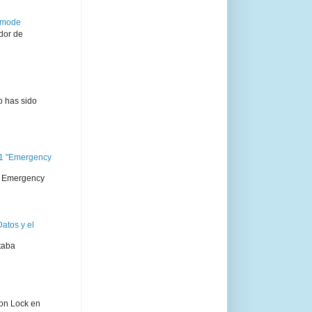
semode
dor de
o has sido
11 "Emergency
 " Emergency
atos y el
taba
ion Lock en