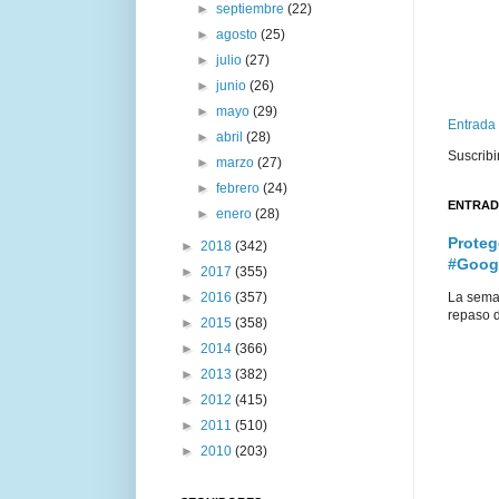
►
septiembre
(22)
►
agosto
(25)
►
julio
(27)
►
junio
(26)
►
mayo
(29)
Entrada
►
abril
(28)
Suscribi
►
marzo
(27)
►
febrero
(24)
ENTRAD
►
enero
(28)
Proteg
►
2018
(342)
#Goog
►
2017
(355)
►
2016
(357)
La sema
repaso d
►
2015
(358)
►
2014
(366)
►
2013
(382)
►
2012
(415)
►
2011
(510)
►
2010
(203)