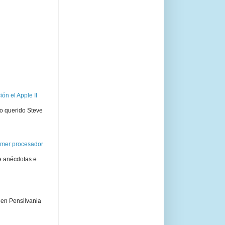
ón el Apple II
ro querido Steve
rimer procesador
e anécdotas e
 en Pensilvania