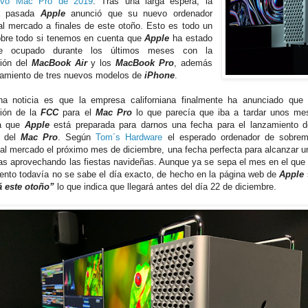
evo Mac Pro de 2019
. Tras una larga espera, la
a pasada
Apple
anunció que su nuevo ordenador
 al mercado a finales de este otoño. Esto es todo un
obre todo si tenemos en cuenta que
Apple
ha estado
te ocupado durante los últimos meses con la
ión del
MacBook Air
y los
MacBook Pro
, además
zamiento de tres nuevos modelos de
iPhone
.
a noticia es que la empresa californiana finalmente ha anunciado que
ción de la
FCC
para el
Mac Pro
lo que parecía que iba a tardar unos m
ca que
Apple
está preparada para darnos una fecha para el lanzamiento 
n del
Mac Pro
. Según
Tom´s Hardware
el esperado ordenador de sobr
a al mercado el próximo mes de diciembre, una fecha perfecta para alcanzar 
as aprovechando las fiestas navideñas. Aunque ya se sepa el mes en el que 
ento todavía no se sabe el día exacto, de hecho en la página web de
Apple
á este otoño”
lo que indica que llegará antes del día 22 de diciembre.