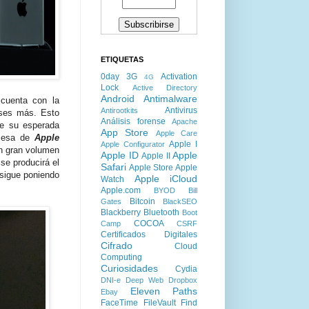
ETIQUETAS
0day
3G
Activation
4G
Lock
Active Directory
Android
Antimalware
 cuenta con la
Antivirus
Antirootkits
eses más. Esto
Análisis forense
Apache
de su esperada
App Store
Apple Care
emesa de
Apple
Apple I
Apple Configurator
un gran volumen
Apple ID
Apple
Apple II
se producirá el
Safari
Apple Store
Apple
sigue poniendo
Apple iCloud
Watch
Apple.com
BYOD
Bill
Bitcoin
Gates
BlackSEO
Blackberry
Bluetooth
Boot
COCOA
Camp
CSRF
Certificados Digitales
Cifrado
Cloud
Computing
Curiosidades
Cydia
DNI-e
Deep Web
Dropbox
Eleven Paths
Ebay
FaceTime
FileVault
Find