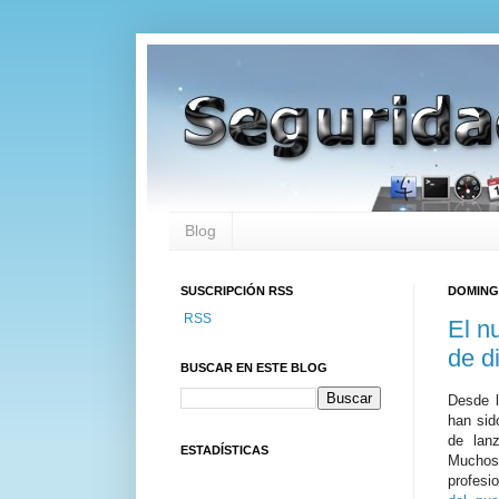
Blog
SUSCRIPCIÓN RSS
DOMINGO
RSS
El n
de d
BUSCAR EN ESTE BLOG
Desde 
han sid
de lan
ESTADÍSTICAS
Muchos 
profesi