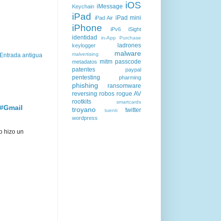
iOS
iMessage
Keychain
iPad
iPad mini
iPad Air
iPhone
iPv6
iSight
identidad
in-App Purchase
ladrones
keylogger
malware
malvertising
Entrada antigua
mitm
passcode
metadatos
patentes
paypal
pentesting
pharming
phishing
ransomware
reversing
robos
rogue AV
rootkits
smartcards
 #Gmail
troyano
twitter
tuenti
wordpress
o hizo un