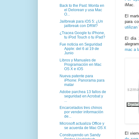
iMac.
Back to the Past: Monta en
el Delorean y usa Mac
O...
El mart
Jailbreak para iOS 5: ¿Un
para co
jailbreak con DRM?
utiliza
¿Tracea Google tu iPhone,
tu iPod Touch o tu iPad?
El día
alegram
Fue noticia en Seguridad
Apple: del 6 al 19 de
mac a l
Junio
Libros y Manuales de
Programación en Mac
OS X e iOS
Nueva patente para
iPhone: Panorama para
matar
Adobe parchea 13 fallos de
seguridad en Acrobat y
...
Encarcelados tres chinos
por vender información
de...
Microsoft actualiza Office y
se acuerda de Mac OS X
El vier
Construyendo un Sandy
de segu