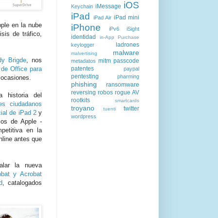
iOS
iMessage
Keychain
iPad
iPad mini
iPad Air
pple en la nube
iPhone
iPv6
iSight
sis de tráfico,
identidad
in-App Purchase
ladrones
keylogger
malware
malvertising
dy Brigde
, nos
mitm
passcode
metadatos
patentes
 de Office para
paypal
pentesting
pharming
 ocasiones.
phishing
ransomware
reversing
robos
rogue AV
 historia del
rootkits
smartcards
es ciudadanos
troyano
twitter
tuenti
ial de iPad 2
y
wordpress
ios de Apple -
mpetitiva en la
nline antes que
lar la nueva
obat y Acrobat
d
, catalogados