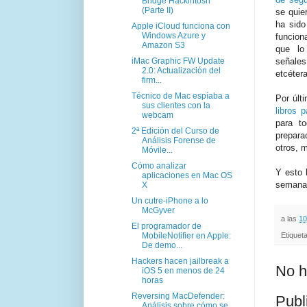
Bridge Hackintosh
(Parte II)
se quie
ha sido
Apple iCloud funciona con
Windows Azure y
funcion
Amazon S3
que lo 
iMac Graphic FW Update
señales
2.0: Actualización del
etcétera
firm...
Técnico de Mac espíaba a
Por últ
sus clientes con la
libros 
webcam
para t
2ª Edición del Curso de
prepara
Análisis Forense de
otros, 
Móvile...
Cómo analizar
Y esto 
aplicaciones en Mac OS
semanas
X
Un cutre-iPhone a lo
McGyver
a las
10
El programador de
MobileNotifier en Apple:
Etiquet
De demo...
Hackers hacen jailbreak a
No h
iOS 5 en menos de 24
horas
Reversing MacDefender:
Publ
Análisis sobre cómo se