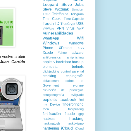
Leopard
Steve Jobs
Steve Wozniak
Symbian
Telefónica
TOR
Telegram
Tim Cook
Time-Capsule
Touch ID
USB
TrueCrypt
VPN
Virus
VoIP
VMWare
Vulnerabilidades
Wifi
WhatsApp
Windows
Windows
Phone
XProtect
XSS
Xcode
adware
Yahoo
 vuelve a abrir
antiforensics
antiphishing
Juan Garrido
apple tv
backdoor
backup
biometría
botnets
clickjacking
control parental
cracking
criptografía
defacement
delitos
e-
Goverment
e-crime
elevación de privilegios
esteganografía
evilgrade
exploits
facebook
find
fingerprinting
my Device
foca
footprinting
fortificación
fraude
gpg
hacking
hackers
hackingtosh
hacktivismo
iCloud
hardening
iCloud