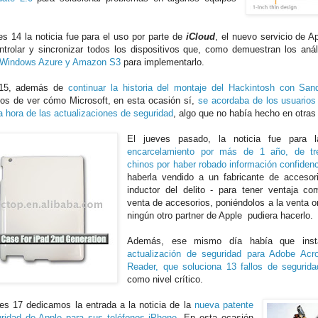
es 14 la noticia fue para el uso por parte de
iCloud
, el nuevo servicio de A
ntrolar y sincronizar todos los dispositivos que, como demuestran los análi
n Windows Azure y Amazon S3
para implementarlo.
 15, además de
continuar la historia del montaje del Hackintosh con San
os de ver cómo Microsoft, en esta ocasión sí,
se acordaba de los usuarios
a hora de las actualizaciones de seguridad
, algo que no había hecho en otras
El jueves pasado, la noticia fue para la
encarcelamiento por más de 1 año, de tr
chinos por haber robado información confidenc
haberla vendido a un fabricante de accesor
inductor del delito - para tener ventaja co
venta de accesorios, poniéndolos a la venta o
ningún otro partner de Apple pudiera hacerlo.
Además, ese mismo día había que insta
actualización de seguridad para Adobe Acr
Reader, que soluciona 13 fallos de segurida
como nivel crítico.
nes 17 dedicamos la entrada a la noticia de la
nueva patente
ridad de Apple para sus teléfonos iPhone
. En esta ocasión