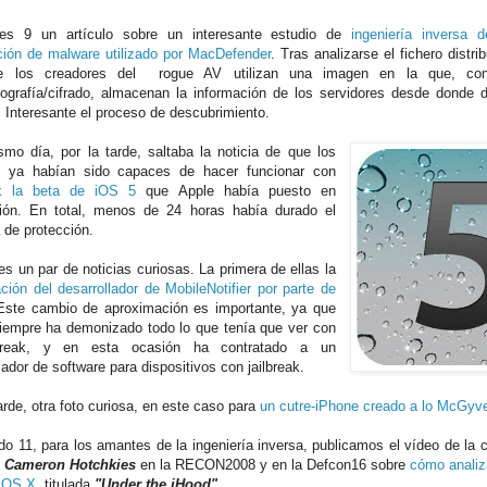
ves 9 un artículo sobre un interesante estudio de
ingeniería inversa 
ución de malware utilizado por MacDefender
. Tras analizarse el fichero distr
e los creadores del rogue AV utilizan una imagen en la que, co
ografía/cifrado, almacenan la información de los servidores desde donde d
. Interesante el proceso de descubrimiento.
mo día, por la tarde, saltaba la noticia de que los
s ya habían sido capaces de hacer funcionar con
eak la beta de iOS 5
que Apple había puesto en
ción. En total, menos de 24 horas había durado el
 de protección.
es un par de noticias curiosas. La primera de ellas la
ación del desarrollador de MobileNotifier por parte de
Este cambio de aproximación es importante, ya que
iempre ha demonizado todo lo que tenía que ver con
lbreak, y en esta ocasión ha contratado a un
ador de software para dispositivos con jailbreak.
arde, otra foto curiosa, en este caso para
un cutre-iPhone creado a lo McGyve
do 11, para los amantes de la ingeniería inversa, publicamos el vídeo de la 
ó
Cameron Hotchkies
en la RECON2008 y en la Defcon16 sobre
cómo analiz
 OS X
, titulada
"Under the iHood"
.