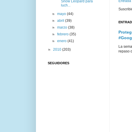
Entrada
Snow Leopard para
luch...
Suscribi
►
mayo
(44)
►
abril
(39)
ENTRAD
►
marzo
(38)
Proteg
►
febrero
(35)
#Goog
►
enero
(41)
La sema
►
2010
(203)
repaso d
SEGUIDORES