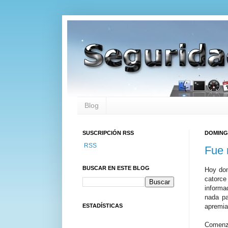
Blog
SUSCRIPCIÓN RSS
DOMINGO
RSS
Fue 
BUSCAR EN ESTE BLOG
Hoy dom
catorce
inform
nada pa
ESTADÍSTICAS
apremia
Comenza