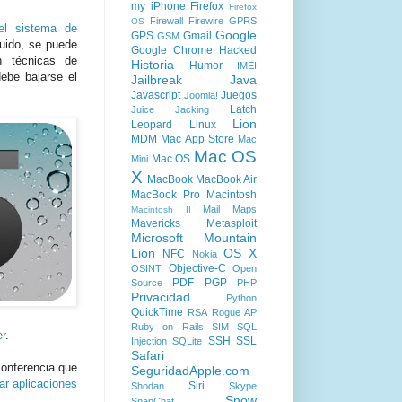
my iPhone
Firefox
Firefox
Firewall
Firewire
GPRS
OS
del sistema de
Google
GPS
Gmail
GSM
ibuido, se puede
Google Chrome
Hacked
n técnicas de
Historia
Humor
IMEI
ebe bajarse el
Jailbreak
Java
Javascript
Juegos
Joomla!
Latch
Juice Jacking
Lion
Leopard
Linux
MDM
Mac App Store
Mac
Mac OS
Mac OS
Mini
X
MacBook
MacBook Air
MacBook Pro
Macintosh
Mail
Maps
Macintosh II
Mavericks
Metasploit
Microsoft
Mountain
Lion
OS X
NFC
Nokia
Objective-C
OSINT
Open
PDF
PGP
Source
PHP
Privacidad
Python
QuickTime
RSA
Rogue AP
Ruby on Rails
SIM
SQL
r
.
SSH
SSL
Injection
SQLite
Safari
conferencia que
SeguridadApple.com
ar aplicaciones
Siri
Shodan
Skype
Snow
SnapChat