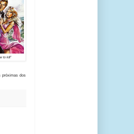
 to kill"
s próximas dos