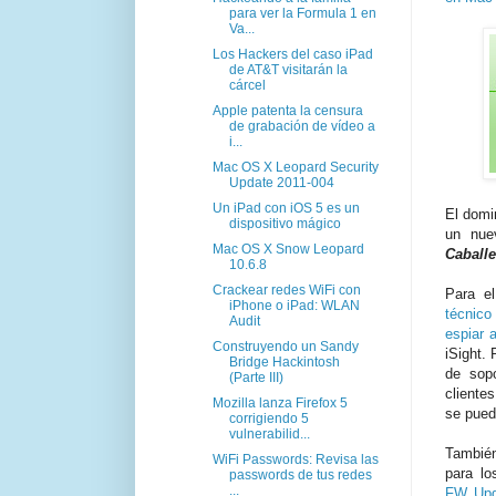
para ver la Formula 1 en
Va...
Los Hackers del caso iPad
de AT&T visitarán la
cárcel
Apple patenta la censura
de grabación de vídeo a
i...
Mac OS X Leopard Security
Update 2011-004
Un iPad con iOS 5 es un
El domi
dispositivo mágico
un nu
Mac OS X Snow Leopard
Caballe
10.6.8
Crackear redes WiFi con
Para e
iPhone o iPad: WLAN
técnico
Audit
espiar a
Construyendo un Sandy
iSight.
Bridge Hackintosh
de sop
(Parte III)
cliente
Mozilla lanza Firefox 5
se puede
corrigiendo 5
vulnerabilid...
También
WiFi Passwords: Revisa las
para lo
passwords de tus redes
...
FW Upd