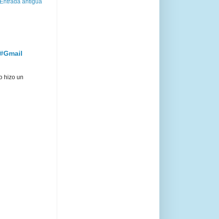
Entrada antigua
 #Gmail
o hizo un