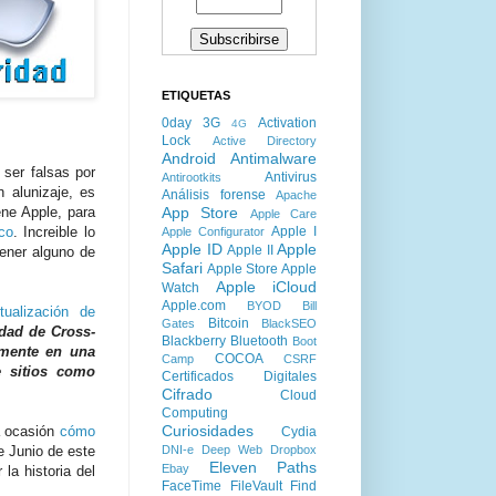
ETIQUETAS
0day
3G
Activation
4G
Lock
Active Directory
Android
Antimalware
ser falsas por
Antivirus
Antirootkits
n alunizaje, es
Análisis forense
Apache
App Store
ene Apple, para
Apple Care
Apple I
co
. Increible lo
Apple Configurator
Apple ID
Apple
Apple II
tener alguno de
Safari
Apple Store
Apple
Apple iCloud
Watch
Apple.com
BYOD
Bill
tualización de
Bitcoin
Gates
BlackSEO
idad de Cross-
Blackberry
Bluetooth
Boot
amente en una
COCOA
Camp
CSRF
e sitios como
Certificados Digitales
Cifrado
Cloud
Computing
Curiosidades
a ocasión
cómo
Cydia
DNI-e
Deep Web
Dropbox
e Junio de este
Eleven Paths
Ebay
la historia del
FaceTime
FileVault
Find