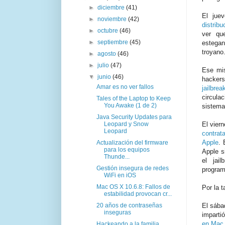
►
diciembre
(41)
El jue
►
noviembre
(42)
distrib
►
octubre
(46)
ver qu
►
septiembre
(45)
estegan
troyano
►
agosto
(46)
►
julio
(47)
Ese mis
▼
junio
(46)
hacker
Amar es no ver fallos
jailbr
circula
Tales of the Laptop to Keep
You Awake (1 de 2)
sistema
Java Security Updates para
Leopard y Snow
El viern
Leopard
contrat
Apple
. 
Actualización del firmware
para los equipos
Apple s
Thunde...
el jai
Gestión insegura de redes
program
WiFi en iOS
Mac OS X 10.6.8: Fallos de
Por la t
estabilidad provocan cr...
20 años de contraseñas
El sába
inseguras
imparti
en Mac
Hackeando a la familia