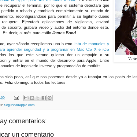
re recuperar el terminal, por lo que el sistema detectará que
 perdido o robado y cambiará completamente su estado de
amiento, reconfigurándose para permitir a su legitimo dueño
recupere. Ejecutará aplicaciones de vigilancia, enviará
 de socorro, grabará vídeo y audio del entorno dónde está,
. Es decir, al más puro estilo
James Bond
.
imo, ayer sábado recopilamos una buena
lista de manuales y
para aprender seguridad y a programar en Mac OS X e iOS
odos los que este verano quieran dar un empujón a su
"A view
ción y entrar en el mundo del desarrollo para Apple. Entre
manuales de ingeniería inversa y programación de rootkits.
ha sido poco, así que nos ponemos desde ya a trabajar en los posts de la
. Feliz domingo a todos los lectores.
:00
as:
SeguridadApple.com
ay comentarios:
icar un comentario