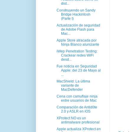
dist...
Construyendo un Sandy
Bridge Hackintosh
(Parte I)
Actualización de seguridad
de Adobe Flash para
Mac...
Apple Store atracada por
Ninja Blanco alunizante
iWep Penetration Testing:
Crackear redes WiFi
desd...
Fue noticia en Seguridad
Apple: del 23 de Mayo al
...
MacShield: La última
variante de
MacDefender
Cena con camuflaje ninja
entre usuarios de Mac
Comparación de Antid0te
2.0 y ASLR en iOS
XProtect NO es un
antimalware profesional
Apple actualiza XProtect en