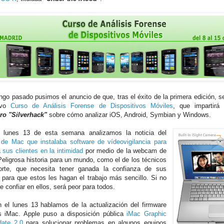
ngo pasado pusimos el anuncio de que, tras el éxito de la primera edición, se
evo
Curso de Análisis Forense de Dispositivos Móviles
, que impartirá
ro "Silverhack"
sobre cómo analizar iOS, Android, Symbian y Windows.
l lunes 13 de esta semana analizamos la noticia del
 de Mac que instalaba software de vídeovigilancia para
 sus clientes en la intimidad
por medio de la webcam de
 Peligrosa historia para un mundo, como el de los técnicos
orte, que necesita tener ganada la confianza de sus
s para que estos les hagan el trabajo más sencillo. Si no
 confiar en ellos, será peor para todos.
 el lunes 13 hablamos de la actualización del firmware
s iMac. Apple puso a disposición pública
iMac Graphic
ate 2.0
para solucionar problemas en algunos equipos