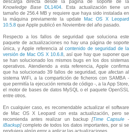
descarga directa desde la página de soporte de la
Knowledge Base
DL1404
. Esta actualización tiene un
tamaño de 256.4 MB y requiere que haya sido instalada en
la máquina previamente la update
Mac OS X Leopard
10.5.8
que Apple publicó en Noviembre del año pasado.
Respecto a los fallos de seguridad que soluciona este
paquete de actualizaciones no hay una página de soporte
única, y Apple referencia al
contenido de seguridad de la
versión de Mac OS X 10.6.8
, así que hay que suponer que
se han solucionado los mismos bugs en los dos sistemas
operativos. Atendiendo a esta referencia, Apple confirma
que ha solucionado 39 fallos de seguridad, que afectan al
sistema WiFi, a la compartición de ficheros con SAMBA -
que permitía la ejecución remota de código -, a la App Store,
el motor de bases de datos MySQL o el paquete OpenSSL
entre otros.
En cualquier caso, es recomendable actualizar el software
de Mac OS X Leopard con esta actualización, pero se
recomienda antes realizar un backup
[
Time Capsule
-
iBackup
]
completo de todos los datos importantes, por si se
produjera algún error a aplicar las actualizaciones.