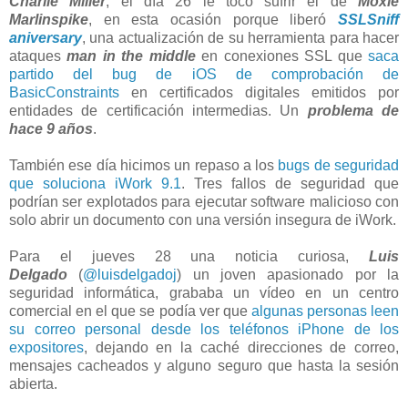
Charlie Miller
, el día 26 le tocó sufrir el de
Moxie
Marlinspike
, en esta ocasión porque liberó
SSLSniff
aniversary
, una actualización de su herramienta para hacer
ataques
man in the middle
en conexiones SSL que
saca
partido del bug de iOS de comprobación de
BasicConstraints
en certificados digitales emitidos por
entidades de certificación intermedias. Un
problema de
hace 9 años
.
También ese día hicimos un repaso a los
bugs de seguridad
que soluciona iWork 9.1
. Tres fallos de seguridad que
podrían ser explotados para ejecutar software malicioso con
solo abrir un documento con una versión insegura de iWork.
Para el jueves 28 una noticia curiosa,
Luis
Delgado
(
@luisdelgadoj
) un joven apasionado por la
seguridad informática, grababa un vídeo en un centro
comercial en el que se podía ver que
algunas personas leen
su correo personal desde los teléfonos iPhone de los
expositores
, dejando en la caché direcciones de correo,
mensajes cacheados y alguno seguro que hasta la sesión
abierta.