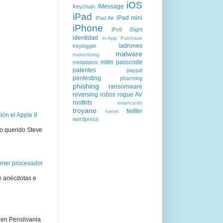
iOS
iMessage
Keychain
iPad
iPad mini
iPad Air
iPhone
iPv6
iSight
identidad
in-App Purchase
ladrones
keylogger
malware
malvertising
mitm
passcode
metadatos
patentes
paypal
pentesting
pharming
phishing
ransomware
reversing
robos
rogue AV
rootkits
smartcards
troyano
twitter
tuenti
ón el Apple II
wordpress
ro querido Steve
rimer procesador
e anécdotas e
 en Pensilvania