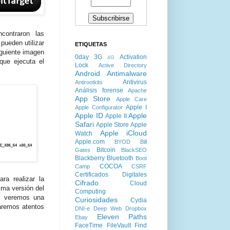
ncontraron las
pueden utilizar
ETIQUETAS
iguiente imagen
0day
3G
Activation
4G
 que ejecuta el
Lock
Active Directory
Android
Antimalware
Antivirus
Antirootkits
Análisis forense
Apache
App Store
Apple Care
Apple I
Apple Configurator
Apple ID
Apple
Apple II
Safari
Apple Store
Apple
Apple iCloud
Watch
Apple.com
BYOD
Bill
Bitcoin
Gates
BlackSEO
Blackberry
Bluetooth
Boot
COCOA
Camp
CSRF
Certificados Digitales
a realizar la
Cifrado
Cloud
ima versión del
Computing
s veremos una
Curiosidades
Cydia
aremos atentos
DNI-e
Deep Web
Dropbox
Eleven Paths
Ebay
FaceTime
FileVault
Find