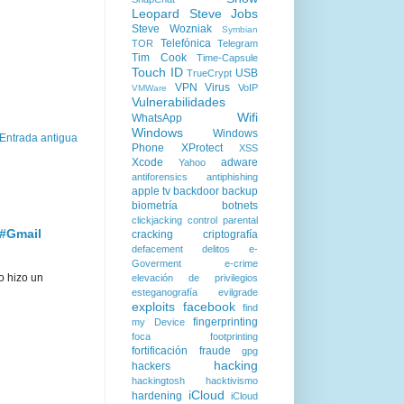
Leopard
Steve Jobs
Steve Wozniak
Symbian
Telefónica
TOR
Telegram
Tim Cook
Time-Capsule
Touch ID
USB
TrueCrypt
VPN
Virus
VoIP
VMWare
Vulnerabilidades
Wifi
WhatsApp
Windows
Windows
Entrada antigua
Phone
XProtect
XSS
Xcode
adware
Yahoo
antiforensics
antiphishing
apple tv
backdoor
backup
biometría
botnets
clickjacking
control parental
 #Gmail
cracking
criptografía
defacement
delitos
e-
Goverment
e-crime
o hizo un
elevación de privilegios
esteganografía
evilgrade
exploits
facebook
find
fingerprinting
my Device
foca
footprinting
fortificación
fraude
gpg
hacking
hackers
hackingtosh
hacktivismo
iCloud
hardening
iCloud