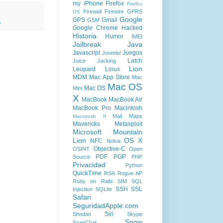
my iPhone
Firefox
Firefox
Firewall
Firewire
GPRS
OS
Google
GPS
Gmail
GSM
6
Google Chrome
Hacked
Historia
Humor
IMEI
Jailbreak
Java
Javascript
Juegos
Joomla!
Latch
Juice Jacking
Lion
Leopard
Linux
MDM
Mac App Store
Mac
Mac OS
Mac OS
Mini
X
MacBook
MacBook Air
MacBook Pro
Macintosh
Mail
Maps
Macintosh II
Mavericks
Metasploit
Microsoft
Mountain
Lion
OS X
NFC
Nokia
Objective-C
OSINT
Open
PDF
PGP
Source
PHP
Privacidad
Python
QuickTime
RSA
Rogue AP
Ruby on Rails
SIM
SQL
SSH
SSL
Injection
SQLite
Safari
SeguridadApple.com
Siri
Shodan
Skype
Snow
SnapChat