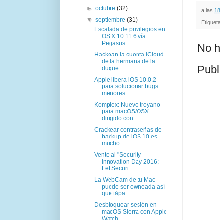
►
octubre
(32)
a las
18
▼
septiembre
(31)
Etiquet
Escalada de privilegios en
OS X 10.11.6 vía
Pegasus
No h
Hackean la cuenta iCloud
de la hermana de la
Publ
duque...
Apple libera iOS 10.0.2
para solucionar bugs
menores
Komplex: Nuevo troyano
para macOS/OSX
dirigido con...
Crackear contraseñas de
backup de iOS 10 es
mucho ...
Vente al "Security
Innovation Day 2016:
Let Securi...
La WebCam de tu Mac
puede ser owneada así
que tápa...
Desbloquear sesión en
macOS Sierra con Apple
Watch...