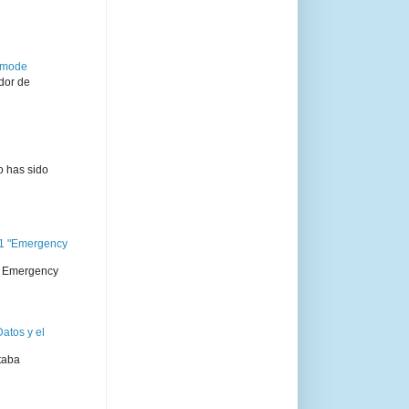
semode
dor de
o has sido
11 "Emergency
 " Emergency
atos y el
taba