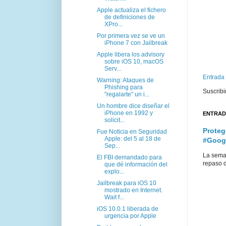
Apple actualiza el fichero
de definiciones de
XPro...
Por primera vez se ve un
iPhone 7 con Jailbreak
Apple libera los advisory
sobre iOS 10, macOS
Serv...
Entrada
Warning: Ataques de
Phishing para
Suscribi
"regalarte" un i...
Un hombre dice diseñar el
iPhone en 1992 y
ENTRAD
solicit...
Proteg
Fue Noticia en Seguridad
Apple: del 5 al 18 de
#Goog
Sep...
La sema
El FBI demandado para
repaso d
que dé información del
explo...
Jailbreak para iOS 10
mostrado en Internet.
Wait f...
iOS 10.0.1 liberada de
urgencia por Apple