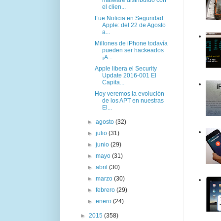
el clien...
Fue Noticia en Seguridad
Apple: del 22 de Agosto
a...
Millones de iPhone todavía
pueden ser hackeados
¡A...
Apple libera el Security
Update 2016-001 El
Capita...
Hoy veremos la evolución
de los APT en nuestras
El...
►
agosto
(32)
►
julio
(31)
►
junio
(29)
►
mayo
(31)
►
abril
(30)
►
marzo
(30)
►
febrero
(29)
►
enero
(24)
►
2015
(358)