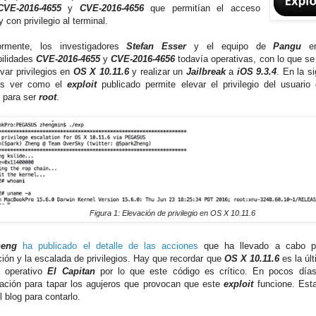
CVE-2016-4655
y
CVE-2016-4656
que permitían el acceso
 con privilegio al terminal.
iormente, los investigadores
Stefan Esser
y el equipo de
Pangu
e
bilidades
CVE-2016-4655
y
CVE-2016-4656
todavía operativas, con lo que se 
evar privilegios en
OS X 10.11.6
y realizar un
Jailbreak
a
iOS 9.3.4
. En la s
s ver como el
exploit
publicado permite elevar el privilegio del usuario
l para ser
root
.
Figura 1: Elevación de privilegio en OS X 10.11.6
heng
ha publicado el detalle de las acciones
que ha llevado a cabo par
ción y la escalada de privilegios. Hay que recordar que
OS X 10.11.6
es la últ
a operativo
El Capitan
por lo que este código es crítico. En pocos día
zación para tapar los agujeros que provocan que este
exploit
funcione. Est
 blog para contarlo.