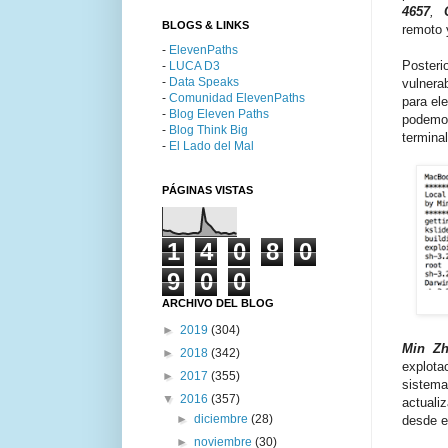
4657
,
BLOGS & LINKS
remoto y
-
ElevenPaths
Poster
-
LUCA D3
-
Data Speaks
vulnera
-
Comunidad ElevenPaths
para el
-
Blog Eleven Paths
podemo
-
Blog Think Big
termina
-
El Lado del Mal
PÁGINAS VISTAS
1
4
0
8
0
9
0
0
ARCHIVO DEL BLOG
►
2019
(304)
Min Z
►
2018
(342)
explota
►
2017
(355)
sistem
▼
2016
(357)
actuali
►
diciembre
(28)
desde el
►
noviembre
(30)