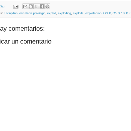
:45
as:
El capitan
,
escalada privilegio
,
exploit
,
exploiting
,
exploits
,
explotación
,
OS X
,
OS X 10.11.
ay comentarios:
icar un comentario