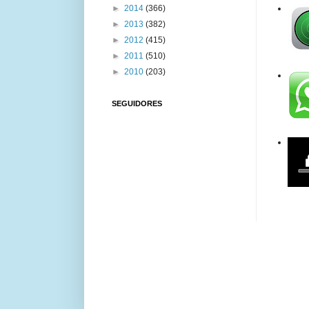
►
2014
(366)
►
2013
(382)
►
2012
(415)
►
2011
(510)
►
2010
(203)
SEGUIDORES