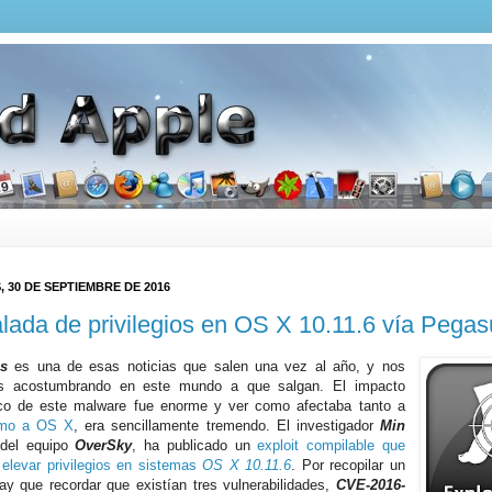
, 30 DE SEPTIEMBRE DE 2016
lada de privilegios en OS X 10.11.6 vía Pegas
s
es una de esas noticias que salen una vez al año, y nos
s acostumbrando en este mundo a que salgan. El impacto
co de este malware fue enorme y ver como afectaba tanto a
mo a OS X
, era sencillamente tremendo. El investigador
Min
del equipo
OverSky
, ha publicado un
exploit compilable que
 elevar privilegios en sistemas
OS X 10.11.6
. Por recopilar un
ay que recordar que existían tres vulnerabilidades,
CVE-2016-