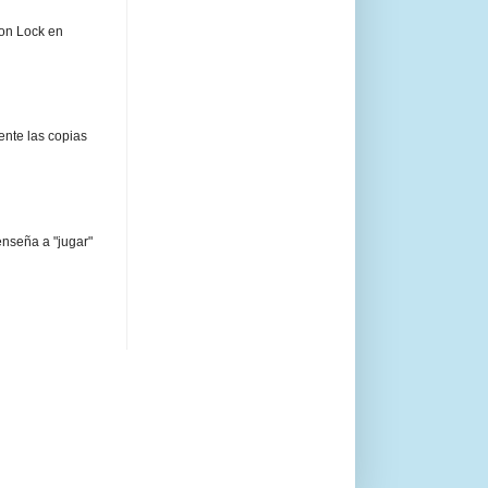
ion Lock en
ente las copias
enseña a "jugar"