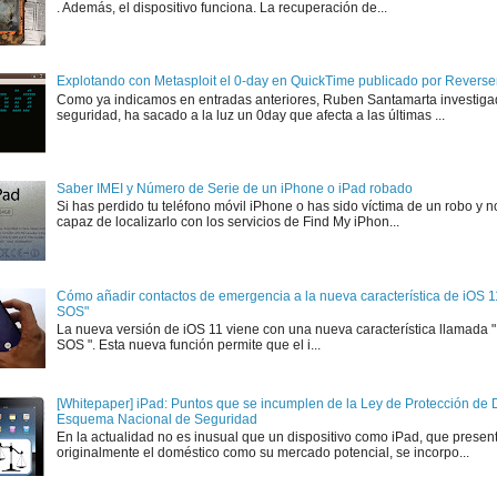
. Además, el dispositivo funciona. La recuperación de...
Explotando con Metasploit el 0-day en QuickTime publicado por Rever
Como ya indicamos en entradas anteriores, Ruben Santamarta investiga
seguridad, ha sacado a la luz un 0day que afecta a las últimas ...
Saber IMEI y Número de Serie de un iPhone o iPad robado
Si has perdido tu teléfono móvil iPhone o has sido víctima de un robo y n
capaz de localizarlo con los servicios de Find My iPhon...
Cómo añadir contactos de emergencia a la nueva característica de iOS 
SOS"
La nueva versión de iOS 11 viene con una nueva característica llamada
SOS ". Esta nueva función permite que el i...
[Whitepaper] iPad: Puntos que se incumplen de la Ley de Protección de D
Esquema Nacional de Seguridad
En la actualidad no es inusual que un dispositivo como iPad, que presen
originalmente el doméstico como su mercado potencial, se incorpo...