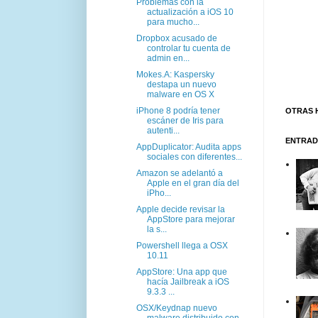
Problemas con la
actualización a iOS 10
para mucho...
Dropbox acusado de
controlar tu cuenta de
admin en...
Mokes.A: Kaspersky
destapa un nuevo
malware en OS X
iPhone 8 podría tener
OTRAS 
escáner de Iris para
autenti...
ENTRAD
AppDuplicator: Audita apps
sociales con diferentes...
Amazon se adelantó a
Apple en el gran día del
iPho...
Apple decide revisar la
AppStore para mejorar
la s...
Powershell llega a OSX
10.11
AppStore: Una app que
hacía Jailbreak a iOS
9.3.3 ...
OSX/Keydnap nuevo
malware distribuido con