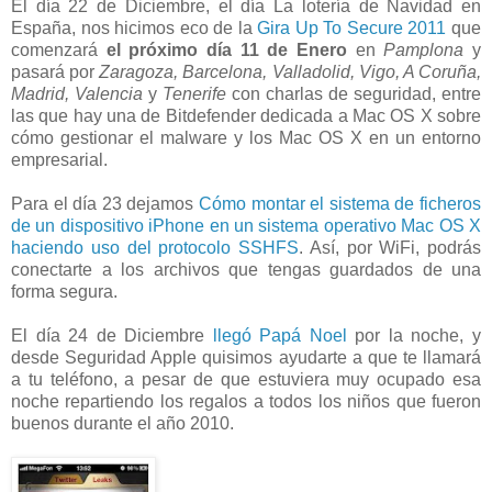
El día 22 de Diciembre, el día La lotería de Navidad en
España, nos hicimos eco de la
Gira Up To Secure 2011
que
comenzará
el próximo día 11 de Enero
en
Pamplona
y
pasará por
Zaragoza, Barcelona, Valladolid, Vigo, A Coruña,
Madrid, Valencia
y
Tenerife
con charlas de seguridad, entre
las que hay una de Bitdefender dedicada a Mac OS X sobre
cómo gestionar el malware y los Mac OS X en un entorno
empresarial.
Para el día 23 dejamos
Cómo montar el sistema de ficheros
de un dispositivo iPhone en un sistema operativo Mac OS X
haciendo uso del protocolo SSHFS
. Así, por WiFi, podrás
conectarte a los archivos que tengas guardados de una
forma segura.
El día 24 de Diciembre
llegó Papá Noel
por la noche, y
desde Seguridad Apple quisimos ayudarte a que te llamará
a tu teléfono, a pesar de que estuviera muy ocupado esa
noche repartiendo los regalos a todos los niños que fueron
buenos durante el año 2010.