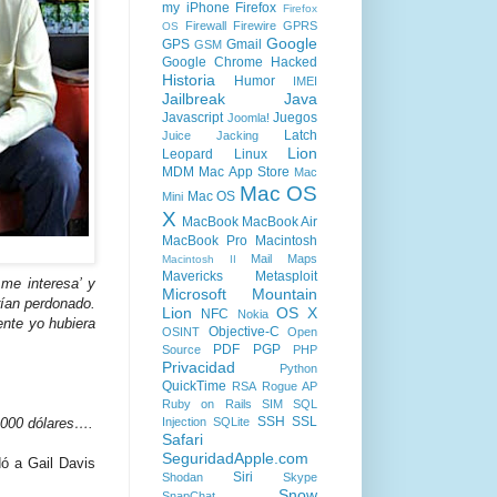
my iPhone
Firefox
Firefox
Firewall
Firewire
GPRS
OS
Google
GPS
Gmail
GSM
Google Chrome
Hacked
Historia
Humor
IMEI
Jailbreak
Java
Javascript
Juegos
Joomla!
Latch
Juice Jacking
Lion
Leopard
Linux
MDM
Mac App Store
Mac
Mac OS
Mac OS
Mini
X
MacBook
MacBook Air
MacBook Pro
Macintosh
Mail
Maps
Macintosh II
Mavericks
Metasploit
me interesa’ y
Microsoft
Mountain
ían perdonado.
Lion
OS X
NFC
Nokia
ente yo hubiera
Objective-C
OSINT
Open
PDF
PGP
Source
PHP
Privacidad
Python
QuickTime
RSA
Rogue AP
Ruby on Rails
SIM
SQL
SSH
SSL
Injection
SQLite
.000 dólares….
Safari
SeguridadApple.com
ó a Gail Davis
Siri
Shodan
Skype
Snow
SnapChat