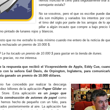
hemos fruncido el ceño para seguidamente tirar a 
semejante estafa?
No se vosotros, pero el que os escribe puede da
día son múltiples y variados los intentos por con
el timo del siglo por parte de los amigos de lo aj
pillar a algún incauto que compre a bajo precio 
no pintado de lunares rojos y blancos.
esto que no me extraño lo más mínimo cuando me entero de la noticia de que
a rechazado un premio de 10.000 $.
? Le ha tocado un premio de 10.000 $ para gastar en la tienda de itunes.
s gracias, no me interesa.
e la respuesta que recibió el Vicepresidente de Apple, Eddy Cue, cua
o con la señora Gail Davis, de Orpington, Inglaterra, para comunicarl
ía ganado un premio de 10.000 dólares.
mio fue concedido por realizar la descarga
diez billones de la aplicación
Paper Glider
en
’ Store. Esta aplicación
es un juego que
 la construcción de aviones de papel
como
 hemos hecho de pequeño con un folio, para
zados posteriormente al aire. La aplicación fue