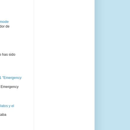
semode
dor de
o has sido
11 "Emergency
 " Emergency
atos y el
taba