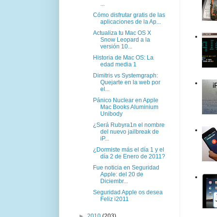
...
Cómo disfrutar gratis de las
aplicaciones de la Ap...
Actualiza tu Mac OS X
Snow Leopard a la
versión 10...
Historia de Mac OS: La
edad media 1
Dimitris vs Systemgraph:
Quejarte en la web por
el...
Pánico Nuclear en Apple
Mac Books Aluminium
Unibody
¿Será Rubyra1n el nombre
del nuevo jailbreak de
iP...
¿Dormiste más el día 1 y el
día 2 de Enero de 2011?
Fue noticia en Seguridad
Apple: del 20 de
Diciembr...
Seguridad Apple os desea
Feliz i2011
►
2010
(203)