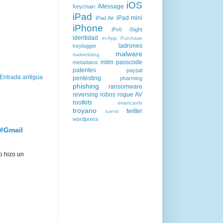
iOS
iMessage
Keychain
iPad
iPad mini
iPad Air
iPhone
iPv6
iSight
identidad
in-App Purchase
ladrones
keylogger
malware
malvertising
mitm
passcode
metadatos
patentes
paypal
Entrada antigua
pentesting
pharming
phishing
ransomware
reversing
robos
rogue AV
rootkits
smartcards
troyano
twitter
tuenti
wordpress
 #Gmail
o hizo un