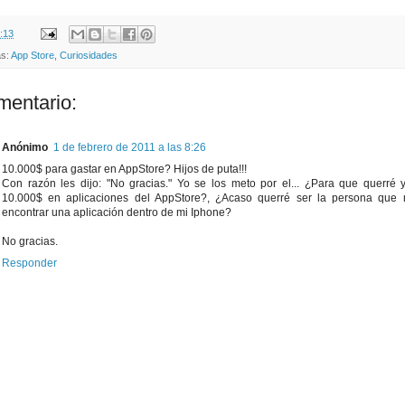
:13
as:
App Store
,
Curiosidades
mentario:
Anónimo
1 de febrero de 2011 a las 8:26
10.000$ para gastar en AppStore? Hijos de puta!!!
Con razón les dijo: "No gracias." Yo se los meto por el... ¿Para que querré
10.000$ en aplicaciones del AppStore?, ¿Acaso querré ser la persona que
encontrar una aplicación dentro de mi Iphone?
No gracias.
Responder