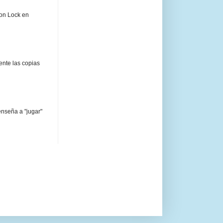
ion Lock en
ente las copias
enseña a "jugar"