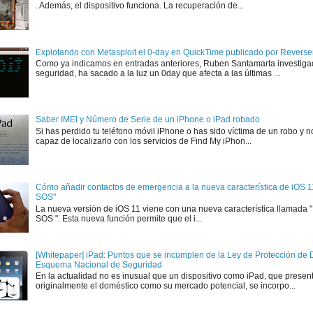
. Además, el dispositivo funciona. La recuperación de...
Explotando con Metasploit el 0-day en QuickTime publicado por Rever
Como ya indicamos en entradas anteriores, Ruben Santamarta investiga
seguridad, ha sacado a la luz un 0day que afecta a las últimas ...
Saber IMEI y Número de Serie de un iPhone o iPad robado
Si has perdido tu teléfono móvil iPhone o has sido víctima de un robo y n
capaz de localizarlo con los servicios de Find My iPhon...
Cómo añadir contactos de emergencia a la nueva característica de iOS 
SOS"
La nueva versión de iOS 11 viene con una nueva característica llamada
SOS ". Esta nueva función permite que el i...
[Whitepaper] iPad: Puntos que se incumplen de la Ley de Protección de D
Esquema Nacional de Seguridad
En la actualidad no es inusual que un dispositivo como iPad, que presen
originalmente el doméstico como su mercado potencial, se incorpo...