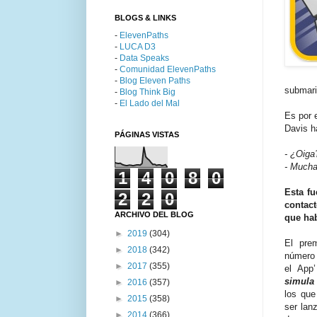
BLOGS & LINKS
-
ElevenPaths
-
LUCA D3
-
Data Speaks
-
Comunidad ElevenPaths
-
Blog Eleven Paths
submari
-
Blog Think Big
-
El Lado del Mal
Es por 
Davis h
PÁGINAS VISTAS
- ¿Oiga
- Mucha
1
4
0
8
0
Esta fu
2
2
0
contact
ARCHIVO DEL BLOG
que hab
►
2019
(304)
El pre
►
2018
(342)
número 
►
2017
(355)
el App
simula
►
2016
(357)
los que
►
2015
(358)
ser lan
►
2014
(366)