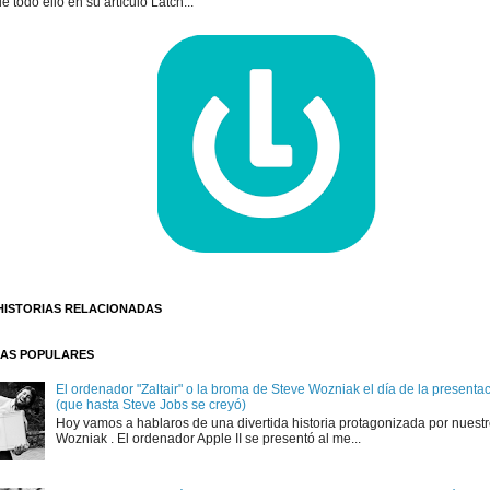
e todo ello en su artículo Latch...
HISTORIAS RELACIONADAS
AS POPULARES
El ordenador "Zaltair" o la broma de Steve Wozniak el día de la presentaci
(que hasta Steve Jobs se creyó)
Hoy vamos a hablaros de una divertida historia protagonizada por nuest
Wozniak . El ordenador Apple II se presentó al me...