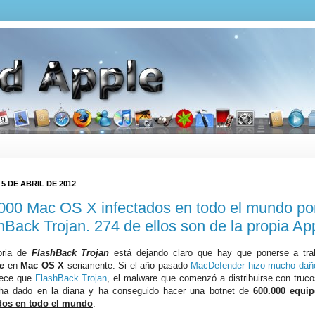
 5 DE ABRIL DE 2012
000 Mac OS X infectados en todo el mundo po
hBack Trojan. 274 de ellos son de la propia Ap
oria de
FlashBack Trojan
está dejando claro que hay que ponerse a trab
e
en
Mac OS X
seriamente. Si el año pasado
MacDefender hizo mucho dañ
rece que
FlashBack Trojan
, el malware que comenzó a distribuirse con truco
 ha dado en la diana y ha conseguido hacer una botnet de
600.000 equi
ados en todo el mundo
.