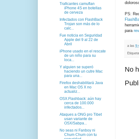
doloros
Traficantes camuflan
iPhone 4S en botellas
de cerveza
PS: Rec
FlashB
Infectados con FlashBack
Trojan son más de lo
herrami
calc...
para
re
Fue noticia en Seguridad
Apple del 9 al 22 de
Abril
a las
9:
iPhone usado en el rescate
Etiquet
de un niño para su
loca...
Y alguien se superó
No h
haciendo un cutre Mac
para una...
Publ
Firefox deshabilitará Java
en Mac OS X no
actualiz...
OSX.Flashback: aún hay
cerca de 100.000
infectados...
Ataques a ONG pro Tibet
usan variante de
OSX/Sabpa...
No seas ni Fanboy ni
Chum Chum con tu
seguridad