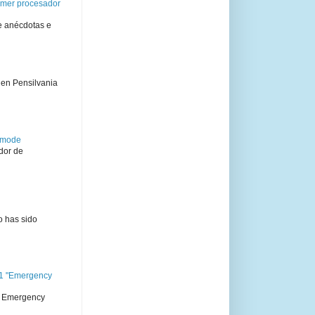
rimer procesador
e anécdotas e
 en Pensilvania
semode
dor de
o has sido
11 "Emergency
 " Emergency