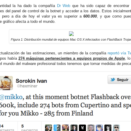
antidad la ha dado la compañía
Dr Web
que ha sido capaz de encontrar 
res del panel de control de la botnet y acceder a los datos. Estos inicialme
pero a día de hoy el valor ya es superior a
600.000
, y que como pued
te gráfico afecta a todo el mundo.
Figura 1: Distribución mundial de equipos Mac OS X infectados con FlashBack Troja
ctualización de las estimaciones, un miembro de la compañía
reportó vía Tw
ipos había
274 máquinas pertenecientes a equipos propios de Apple
, l
el mundo del malware profesional todos tenemos que tomar medidas de preca