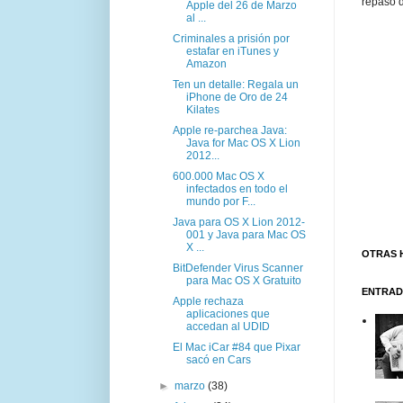
repaso d
Apple del 26 de Marzo
al ...
Criminales a prisión por
estafar en iTunes y
Amazon
Ten un detalle: Regala un
iPhone de Oro de 24
Kilates
Apple re-parchea Java:
Java for Mac OS X Lion
2012...
600.000 Mac OS X
infectados en todo el
mundo por F...
Java para OS X Lion 2012-
001 y Java para Mac OS
X ...
OTRAS 
BitDefender Virus Scanner
para Mac OS X Gratuito
ENTRAD
Apple rechaza
aplicaciones que
accedan al UDID
El Mac iCar #84 que Pixar
sacó en Cars
►
marzo
(38)