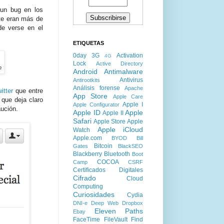
un bug en los
nte eran más de
e verse en el
ETIQUETAS
0day
3G
Activation
4G
Lock
Active Directory
n
Android
Antimalware
Antivirus
Antirootkits
Análisis forense
Apache
itter
que entre
App Store
Apple Care
o que deja claro
Apple I
Apple Configurator
ución.
Apple ID
Apple
Apple II
Safari
Apple Store
Apple
Apple iCloud
Watch
Apple.com
BYOD
Bill
Bitcoin
Gates
BlackSEO
Blackberry
Bluetooth
Boot
COCOA
Camp
CSRF
Certificados Digitales
Cifrado
Cloud
Computing
Curiosidades
Cydia
DNI-e
Deep Web
Dropbox
Eleven Paths
Ebay
FaceTime
FileVault
Find