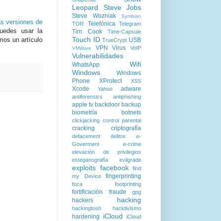
Leopard
Steve Jobs
Steve Wozniak
Symbian
as versiones de
Telefónica
TOR
Telegram
puedes usar la
Tim Cook
Time-Capsule
Touch ID
mos un artículo
USB
TrueCrypt
VPN
Virus
VoIP
VMWare
Vulnerabilidades
Wifi
WhatsApp
Windows
Windows
Phone
XProtect
XSS
Xcode
adware
Yahoo
antiforensics
antiphishing
apple tv
backdoor
backup
biometría
botnets
clickjacking
control parental
cracking
criptografía
defacement
delitos
e-
Goverment
e-crime
elevación de privilegios
esteganografía
evilgrade
exploits
facebook
find
fingerprinting
my Device
foca
footprinting
fortificación
fraude
gpg
hacking
hackers
hackingtosh
hacktivismo
iCloud
hardening
iCloud