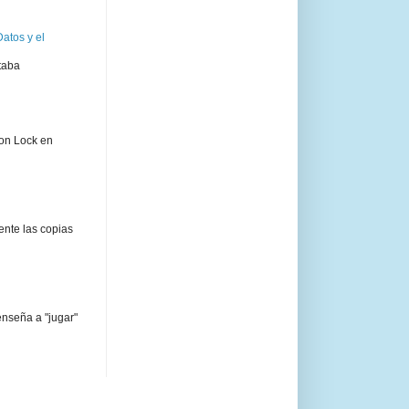
atos y el
taba
ion Lock en
ente las copias
enseña a "jugar"