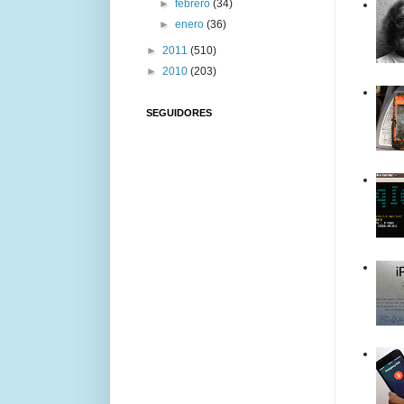
►
febrero
(34)
►
enero
(36)
►
2011
(510)
►
2010
(203)
SEGUIDORES