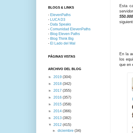
Esta c
BLOGS & LINKS
servido
-
ElevenPaths
550.000
-
LUCA D3
siguien
-
Data Speaks
-
Comunidad ElevenPaths
-
Blog Eleven Paths
-
Blog Think Big
-
El Lado del Mal
En la a
PÁGINAS VISTAS
los equ
que en 
ARCHIVO DEL BLOG
►
2019
(304)
►
2018
(342)
►
2017
(355)
►
2016
(357)
►
2015
(358)
►
2014
(366)
►
2013
(382)
▼
2012
(415)
►
diciembre
(34)