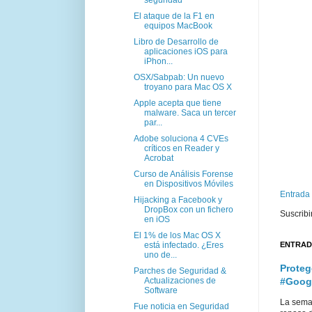
El ataque de la F1 en
equipos MacBook
Libro de Desarrollo de
aplicaciones iOS para
iPhon...
OSX/Sabpab: Un nuevo
troyano para Mac OS X
Apple acepta que tiene
malware. Saca un tercer
par...
Adobe soluciona 4 CVEs
críticos en Reader y
Acrobat
Curso de Análisis Forense
en Dispositivos Móviles
Entrada
Hijacking a Facebook y
DropBox con un fichero
Suscribi
en iOS
El 1% de los Mac OS X
está infectado. ¿Eres
ENTRAD
uno de...
Proteg
Parches de Seguridad &
Actualizaciones de
#Goog
Software
La sema
Fue noticia en Seguridad