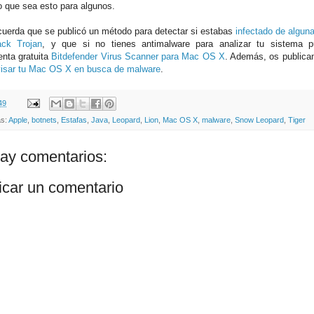
o que sea esto para algunos.
uerda que se publicó un método para detectar si estabas
infectado de algun
ack Trojan
, y que si no tienes antimalware para analizar tu sistema 
enta gratuita
Bitdefender Virus Scanner para Mac OS X
. Además, os publica
visar tu Mac OS X en busca de malware
.
49
as:
Apple
,
botnets
,
Estafas
,
Java
,
Leopard
,
Lion
,
Mac OS X
,
malware
,
Snow Leopard
,
Tiger
ay comentarios:
icar un comentario