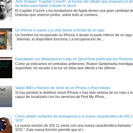
John Drapper "Capitán Crunch", el hacker del silbato que programó el p
de textos para Apple II desde la cárcel
El Capitán Crunch y los fundadores de Apple tienen una gran cantidad d
historias que vivieron juntos, sobre todo al comienz...
Un iPhone 4 vuelve a la vida desde el fondo de un lago
Un hombre ha recuperado su iPhone 4 desde la parte inferior de un lago
. Además, el dispositivo funciona. La recuperación de...
Explotando con Metasploit el 0-day en QuickTime publicado por Rever
Como ya indicamos en entradas anteriores, Ruben Santamarta investiga
seguridad, ha sacado a la luz un 0day que afecta a las últimas ...
Saber IMEI y Número de Serie de un iPhone o iPad robado
Si has perdido tu teléfono móvil iPhone o has sido víctima de un robo y n
capaz de localizarlo con los servicios de Find My iPhon...
Cómo añadir contactos de emergencia a la nueva característica de iOS 
SOS"
La nueva versión de iOS 11 viene con una nueva característica llamada
SOS ". Esta nueva función permite que el i...