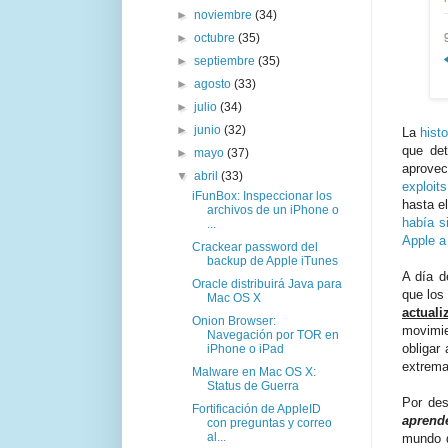
►
noviembre
(34)
►
octubre
(35)
►
septiembre
(35)
►
agosto
(33)
►
julio
(34)
►
junio
(32)
La
hist
que de
►
mayo
(37)
aprove
▼
abril
(33)
exploit
iFunBox: Inspeccionar los
hasta e
archivos de un iPhone o
había s
...
Apple a
Crackear password del
backup de Apple iTunes
A día d
Oracle distribuirá Java para
que los
Mac OS X
actual
Onion Browser:
movimi
Navegación por TOR en
obligar
iPhone o iPad
extrema
Malware en Mac OS X:
Status de Guerra
Por des
Fortificación de AppleID
aprend
con preguntas y correo
al...
mundo d