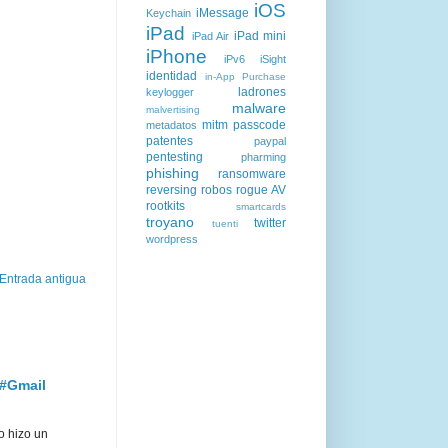
iOS
iMessage
Keychain
iPad
iPad mini
iPad Air
iPhone
iPv6
iSight
identidad
in-App Purchase
ladrones
keylogger
malware
malvertising
mitm
passcode
metadatos
patentes
paypal
pentesting
pharming
phishing
ransomware
reversing
robos
rogue AV
rootkits
smartcards
troyano
twitter
tuenti
wordpress
Entrada antigua
 #Gmail
o hizo un