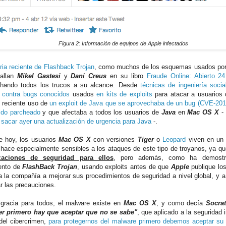
Figura 2: Información de equipos de Apple infectados
oria reciente de Flashback Trojan
, como muchos de los esquemas usados por 
tallan
Mikel Gastesi
y
Dani Creus
en su libro
Fraude Online: Abierto 24
chando todos los trucos a su alcance. Desde
técnicas de ingeniería socia
s contra bugs conocidos
usados
en kits de exploits
para atacar a usuarios 
l reciente uso de
un exploit de Java que se aprovechaba de un bug (CVE-201
ido parcheado
y que afectaba a todos los usuarios de
Java
en
Mac OS X
- 
 sacar ayer una actualización de urgencia para Java
-.
e hoy, los usuarios
Mac OS X
con versiones
Tiger
o
Leopard
viven en un 
 hace especialmente sensibles a los ataques de este tipo de troyanos, ya q
izaciones de seguridad para ellos
, pero además, como ha demostra
ento de
FlashBack Trojan
, usando exploits antes de que
Apple
publique lo
 a la compañía a mejorar sus procedimientos de seguridad a nivel global, y a
r las precauciones.
gracia para todos, el malware existe en
Mac OS X
, y como decía
Socra
er primero hay que aceptar que no se sabe"
, que aplicado a la seguridad 
el cibercrimen,
para protegernos del malware primero debemos aceptar su 