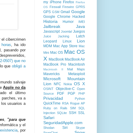
my iPhone
Firefox
Firefox
Firewall
Firewire
GPRS
OS
Google
GPS
Gmail
GSM
Google Chrome
Hacked
Historia
Humor
IMEI
Jailbreak
Java
Javascript
Juegos
Joomla!
Latch
Juice Jacking
el cibercrimen
Lion
Leopard
Linux
 horas
, ha ido
MDM
Mac App Store
Mac
l, pasando por
Mac OS
Mac OS
Mini
desprevenidos,
X
MacBook
MacBook Air
2-0507) que no
MacBook Pro
Macintosh
lo que
obligó a
Mail
Maps
Macintosh II
Mavericks
Metasploit
Microsoft
Mountain
mundo salvaje
Lion
OS X
NFC
Nokia
ue
Apple no da
Objective-C
OSINT
Open
do el último
PDF
PGP
Source
PHP
s parches, va a
Privacidad
Python
 los usuarios a
QuickTime
RSA
Rogue AP
Ruby on Rails
SIM
SQL
SSH
SSL
Injection
SQLite
Safari
tes
,
"para que
SeguridadApple.com
informática y el
Siri
Shodan
Skype
existencia
, por
Snow
SnapChat