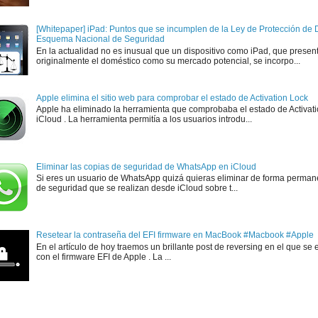
[Whitepaper] iPad: Puntos que se incumplen de la Ley de Protección de D
Esquema Nacional de Seguridad
En la actualidad no es inusual que un dispositivo como iPad, que presen
originalmente el doméstico como su mercado potencial, se incorpo...
Apple elimina el sitio web para comprobar el estado de Activation Lock
Apple ha eliminado la herramienta que comprobaba el estado de Activat
iCloud . La herramienta permitía a los usuarios introdu...
Eliminar las copias de seguridad de WhatsApp en iCloud
Si eres un usuario de WhatsApp quizá quieras eliminar de forma perman
de seguridad que se realizan desde iCloud sobre t...
Resetear la contraseña del EFI firmware en MacBook #Macbook #Apple
En el artículo de hoy traemos un brillante post de reversing en el que se 
con el firmware EFI de Apple . La ...