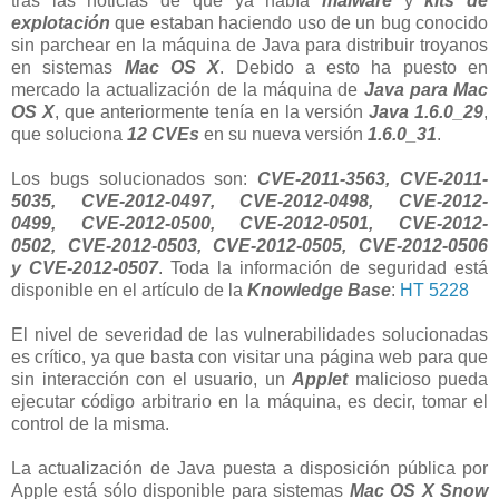
tras las noticias de que ya había
malware
y
kits de
explotación
que estaban haciendo uso de un bug conocido
sin parchear en la máquina de Java para distribuir troyanos
en sistemas
Mac OS X
. Debido a esto ha puesto en
mercado la actualización de la máquina de
Java para Mac
OS X
, que anteriormente tenía en la versión
Java 1.6.0_29
,
que soluciona
12 CVEs
en su nueva versión
1.6.0_31
.
Los bugs solucionados son:
CVE-2011-3563, CVE-2011-
5035, CVE-2012-0497, CVE-2012-0498, CVE-2012-
0499, CVE-2012-0500, CVE-2012-0501, CVE-2012-
0502, CVE-2012-0503, CVE-2012-0505, CVE-2012-0506
y CVE-2012-0507
. Toda la información de seguridad está
disponible en el artículo de la
Knowledge Base
:
HT 5228
El nivel de severidad de las vulnerabilidades solucionadas
es crítico, ya que basta con visitar una página web para que
sin interacción con el usuario, un
Applet
malicioso pueda
ejecutar código arbitrario en la máquina, es decir, tomar el
control de la misma.
La actualización de Java puesta a disposición pública por
Apple está sólo disponible para sistemas
Mac OS X Snow