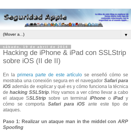
▼
sábado, 19 de abril de 2014
Hacking de iPhone & iPad con SSLStrip
sobre iOS (II de II)
En la
primera parte de este artículo
se enseñó cómo se
mostraba una conexión segura en el navegador
Safari para
iOS
además de explicar y qué es y cómo funciona la técnica
de
hacking
SSLStrip
. Hoy vamos a ver cómo llevar a cabo
el ataque S
SLStrip
sobre un terminal
iPhone
o
iPad
y
cómo se comporta
Safari para iOS
ante este tipo de
ataques.
Paso 1: Realizar un ataque man in the middel con
ARP
Spoofing