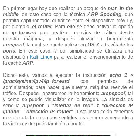
En primer lugar hay que
realizar un ataque de
man in the
middle
, en este caso con la técnica
ARP Spoofing
, que
permita capturar todo el tráfico entre el dispositivo móvil y,
por ejemplo, el
router
. Para ello se debe activar la opción
de
ip_forward
para realizar reenvíos de tráfico desde
nuestra máquina, y después utilizar la herramienta
arpspoof
, la cual se puede utilizar en
OS X
a través de los
ports
. En este caso, y por simplicidad se utilizará una
distribución
Kali Linux
para realizar el envenenamiento de
la caché
ARP
.
Dicho esto, vamos a ejecutar la instrucción
echo 1 >
/proc/sys/net/ipv4/ip_forward
, con permisos de
administrador, para hacer que nuestra máquina reenvíe el
tráfico. Después, lanzaremos la herramienta
arspspoof
, tal
y como se puede visualizar en la imagen. La sintaxis es
sencilla
arpspoof -i "interfaz de red"
-t "direccion IP
iphone" "dirección IP router"
. Esta instrucción tenemos
que ejecutarla en ambos sentidos, es decir envenenando a
la víctima y después también al router.