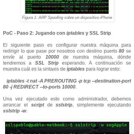
Figura 1: ARP Spoofing sobre un dispositivo iPhone
PoC - Paso 2: Jugando con
iptables
y SSL Strip
El siguiente paso es configurar nuestra máquina para
redirigir lo que pase por nosotros con destino puerto
80
se
envíe al puerto
10000
de nuestra máquina, dónde
tendremos a
SSL Strip
esperando. A continuación se
muestra cuál es la sintaxis de
iptables
para lograr esto:
iptables -t nat -A PREROUTING -p tcp --destination-port
80 -j REDIRECT --to-ports 10000
.
Una vez ejecutado esto como administrador, debemos
arrancar el
script
de
sslstrip
, simplemente ejecutando
sslstrip -w
.