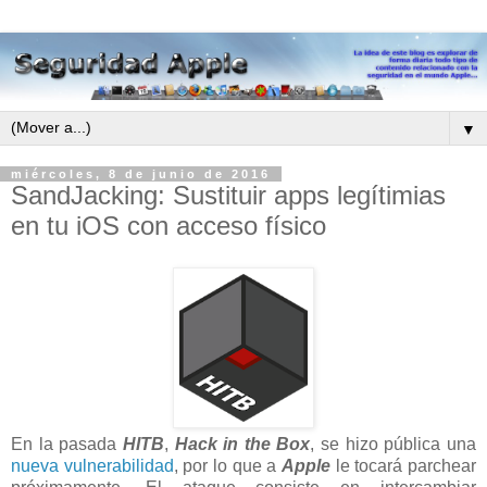
▼
miércoles, 8 de junio de 2016
SandJacking: Sustituir apps legítimias
en tu iOS con acceso físico
En la pasada
HITB
,
Hack in the Box
, se hizo pública una
nueva vulnerabilidad
, por lo que a
Apple
le tocará parchear