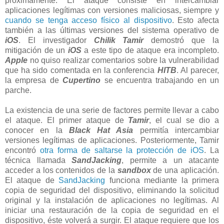
próximamente. El ataque consiste en intercambiar
aplicaciones legítimas con versiones maliciosas, siempre y
cuando se tenga acceso físico al dispositivo
. Esto afecta
también a las últimas versiones del sistema operativo de
iOS
. El investigador
Chilik Tamir
demostró que la
mitigación de un
iOS
a este tipo de ataque era incompleto.
Apple
no quiso realizar comentarios sobre la vulnerabilidad
que ha sido comentada en la conferencia
HITB
. Al parecer,
la empresa de
Cupertino
se encuentra trabajando en un
parche.
La existencia de una serie de factores permite llevar a cabo
el ataque. El primer ataque de
Tamir
, el cual se dio a
conocer en la
Black Hat Asia
permitía intercambiar
versiones legítimas de aplicaciones. Posteriormente, Tamir
encontró
otra forma de saltarse la protección de iOS
. La
técnica llamada
SandJacking
, permite a un atacante
acceder a los contenidos de la
sandbox
de una aplicación.
El ataque de
SandJacking
funciona mediante la primera
copia de seguridad del dispositivo, eliminando la solicitud
original y la instalación de aplicaciones no legítimas. Al
iniciar una restauración de la copia de seguridad en el
dispositivo, éste volverá a surgir. El ataque requiere que los