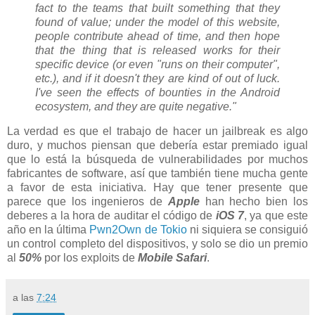
fact to the teams that built something that they
found of value; under the model of this website,
people contribute ahead of time, and then hope
that the thing that is released works for their
specific device (or even "runs on their computer",
etc.), and if it doesn't they are kind of out of luck.
I've seen the effects of bounties in the Android
ecosystem, and they are quite negative."
La verdad es que el trabajo de hacer un jailbreak es algo
duro, y muchos piensan que debería estar premiado igual
que lo está la búsqueda de vulnerabilidades por muchos
fabricantes de software, así que también tiene mucha gente
a favor de esta iniciativa. Hay que tener presente que
parece que los ingenieros de
Apple
han hecho bien los
deberes a la hora de auditar el código de
iOS 7
, ya que este
año en la última
Pwn2Own de Tokio
ni siquiera se consiguió
un control completo del dispositivos, y solo se dio un premio
al
50%
por los exploits de
Mobile Safari
.
a las
7:24