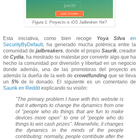
Figura 1: Proyecto is iOS Jailbroken Yet?
Esta iniciativa, como bien recoge
Yoya Silva
en
SecurityByDefault
, ha generado mucha polémica entre la
comunidad de
jailbreakers
, donde el propio
Saurik
, creador
de
Cydia
, ha mostrado su malestar por convertir algo que ha
hecho la comunidad por diversión y libertad en un negocio
donde además, una de las promotoras del proyecto es
además la dueña de la web de
crowdfunding
que se lleva
un
5%
de lo donado. El siguiente es un comentario de
Saurik en Reddit
explicando su visión:
"The primary problem I have with this website is
that it attempts to change the dynamics from one
of "people who do things that are fun to make
devices more open" to one of "people who do
things to win cash prizes". Meanwhile, it changes
the dynamics in the minds of the people
contributing: normally, people contribute after the