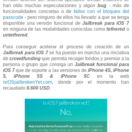
han oído muchas especulaciones y algún
bug
- más de
funcionalidades concretas o de
fallos con el bloqueo del
passcode
- pero ninguno de ellos ha llevado a que se tenga
disponible una versión funcional de
Jailbreak para iOS 7
en ninguna de las modalidades conocidas como
tethered
o
untethered
.
Para conseguir acelerar el proceso de creación de un
Jailbreak para iOS 7
se ha puesto en marcha una iniciativa
de
crowdfunding
que permita recoger fondos y premiar a la
persona o grupo que consiga un
Jailbreak funcional para
iOS 7
que de soporte a las versiones de
iPhone 4S, iPhone
5, iPhone 5S & iPhone 5C
en la web
isiOSjailbrokenYet.com
, donde por el momento han
recaudado
6.600 USD
.