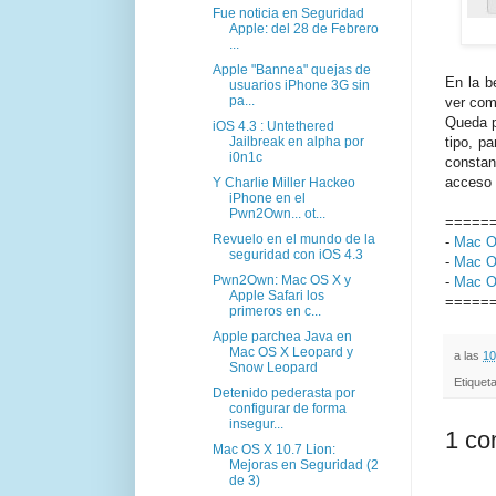
Fue noticia en Seguridad
Apple: del 28 de Febrero
...
Apple "Bannea" quejas de
En la b
usuarios iPhone 3G sin
pa...
ver com
Queda p
iOS 4.3 : Untethered
tipo, p
Jailbreak en alpha por
i0n1c
constan
acceso 
Y Charlie Miller Hackeo
iPhone en el
Pwn2Own... ot...
=====
Revuelo en el mundo de la
-
Mac OS
seguridad con iOS 4.3
-
Mac OS
Pwn2Own: Mac OS X y
-
Mac OS
Apple Safari los
=====
primeros en c...
Apple parchea Java en
Mac OS X Leopard y
a las
10
Snow Leopard
Etiquet
Detenido pederasta por
configurar de forma
insegur...
1 co
Mac OS X 10.7 Lion:
Mejoras en Seguridad (2
de 3)