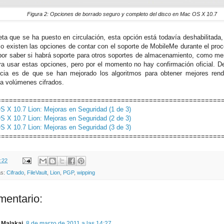
Figura 2: Opciones de borrado seguro y completo del disco en Mac OS X 10.7
eta que se ha puesto en circulación, esta opción está todavía deshabilitada
o existen las opciones de contar con el soporte de MobileMe durante el proc
or saber si habrá soporte para otros soportes de almacenamiento, como me
ara usar estas opciones, pero por el momento no hay confirmación oficial. D
cia es de que se han mejorado los algoritmos para obtener mejores rend
a volúmenes cifrados.
========================================================
 X 10.7 Lion: Mejoras en Seguridad (1 de 3)
 X 10.7 Lion: Mejoras en Seguridad (2 de 3)
 X 10.7 Lion: Mejoras en Seguridad (3 de 3)
========================================================
:22
as:
Cifrado
,
FileVault
,
Lion
,
PGP
,
wipping
mentario:
Malakai
8 de marzo de 2011 a las 14:27