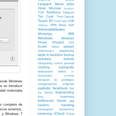
Leopard
Steve Jobs
Steve Wozniak
Symbian
Telefónica
TOR
Telegram
Tim Cook
Time-Capsule
Touch ID
USB
TrueCrypt
VPN
Virus
VoIP
VMWare
Vulnerabilidades
Wifi
WhatsApp
Windows
Windows
Phone
XProtect
XSS
Xcode
adware
Yahoo
antiforensics
antiphishing
apple tv
backdoor
backup
biometría
botnets
clickjacking
control parental
cracking
criptografía
defacement
delitos
e-
Goverment
e-crime
elevación de privilegios
 desde Windows
esteganografía
evilgrade
s en introducir
exploits
facebook
find
ridad molestaba
fingerprinting
my Device
foca
footprinting
fortificación
fraude
gpg
do completo de
hacking
hackers
iscos externos,
hackingtosh
hacktivismo
iCloud
hardening
8) y Windows 7
iCloud