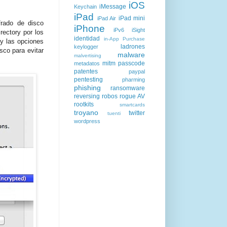
iOS
iMessage
Keychain
iPad
iPad mini
iPad Air
frado de disco
iPhone
iPv6
iSight
rectory por los
identidad
in-App Purchase
 y las opciones
ladrones
keylogger
sco para evitar
malware
malvertising
mitm
passcode
metadatos
patentes
paypal
pentesting
pharming
phishing
ransomware
reversing
robos
rogue AV
rootkits
smartcards
troyano
twitter
tuenti
wordpress