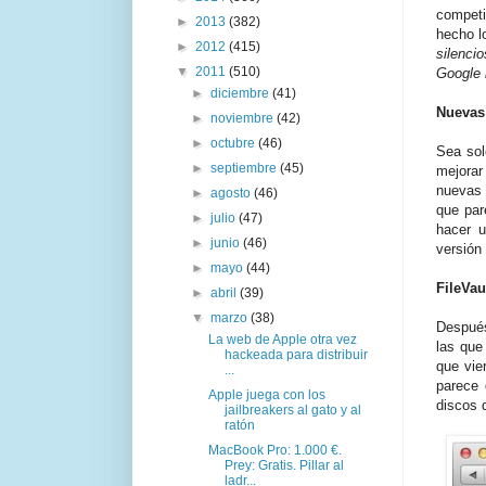
competid
►
2013
(382)
hecho 
►
2012
(415)
silenci
▼
2011
(510)
Google 
►
diciembre
(41)
Nuevas
►
noviembre
(42)
►
octubre
(46)
Sea sol
►
septiembre
(45)
mejorar
nuevas 
►
agosto
(46)
que par
►
julio
(47)
hacer u
►
junio
(46)
versión
►
mayo
(44)
FileVau
►
abril
(39)
▼
marzo
(38)
Después
La web de Apple otra vez
las que
hackeada para distribuir
que vi
...
parece 
Apple juega con los
discos 
jailbreakers al gato y al
ratón
MacBook Pro: 1.000 €.
Prey: Gratis. Pillar al
ladr...