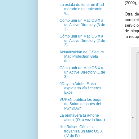
(2009),
La estafa de tener un iPad
morado o un unicornio
v...
Otra de
complet
Cómo unir un Mac OS X a
un Active Directory (3 de
servici
3)
de bloq
Cómo unir un Mac OS X a
la recu
un Active Directory (2 de
3)
Actualización de F-Secure
Mac Protection Beta
dete...
Cómo unir un Mac OS X a
un Active Directory (1 de
3)
0Day en Adobe Flash
explotado vía ficheros
Excel
VUPEN publica los bugs
de Safari después del
Pwn2Own
La primavera tu iPhone
altera. (Otra vez la hora)
HellRaiser: Cómo se
troyaniza un Mac OS X
(IV de IV)