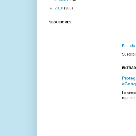
►
2010
(203)
SEGUIDORES
Entrada
Suscribi
ENTRAD
Proteg
#Goog
La sema
repaso d