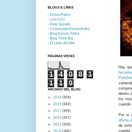
BLOGS & LINKS
-
ElevenPaths
-
LUCA D3
-
Data Speaks
-
Comunidad ElevenPaths
-
Blog Eleven Paths
-
Blog Think Big
-
El Lado del Mal
PÁGINAS VISTAS
Hay qu
1
4
0
8
1
tecnolo
Pwn2ow
1
1
9
vulnera
compro
ARCHIVO DEL BLOG
dentro 
►
2019
(304)
los mov
►
2018
(342)
cuando 
►
2017
(355)
Por si 
►
2016
(357)
última 
►
2015
(358)
de evit
cuenta 
►
2014
(366)