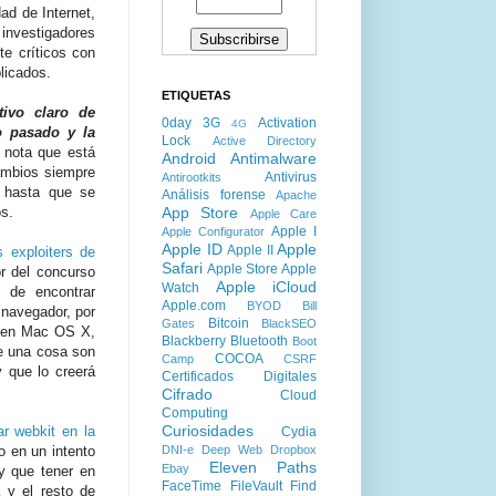
ad de Internet,
investigadores
e críticos con
licados.
ETIQUETAS
ivo claro de
0day
3G
Activation
4G
o pasado y la
Lock
Active Directory
e nota que está
Android
Antimalware
ambios siempre
Antivirus
Antirootkits
n hasta que se
Análisis forense
Apache
App Store
os.
Apple Care
Apple I
Apple Configurator
Apple ID
Apple
Apple II
 exploiters de
Safari
Apple Store
Apple
or del concurso
Apple iCloud
Watch
n de encontrar
Apple.com
BYOD
Bill
 navegador, por
Bitcoin
Gates
BlackSEO
s en Mac OS X,
Blackberry
Bluetooth
Boot
e una cosa son
COCOA
Camp
CSRF
 que lo creerá
Certificados Digitales
Cifrado
Cloud
Computing
Curiosidades
ar webkit en la
Cydia
DNI-e
Deep Web
Dropbox
o en un intento
Eleven Paths
Ebay
y que tener en
FaceTime
FileVault
Find
 y el resto de