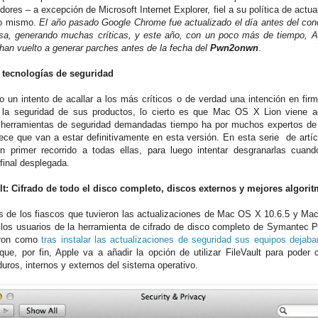
ores – a excepción de Microsoft Internet Explorer, fiel a su política de actua
lo mismo.
El año pasado Google Chrome fue actualizado el día antes del co
osa, generando muchas críticas, y este año, con un poco más de tiempo, Ap
han vuelto a generar parches antes de la fecha del
Pwn2onwn
.
 tecnologías de seguridad
o un intento de acallar a los más críticos o de verdad una intención en fir
 la seguridad de sus productos, lo cierto es que Mac OS X Lion viene
herramientas de seguridad demandadas tiempo ha por muchos expertos de 
ece que van a estar definitivamente en esta versión. En esta serie de art
n primer recorrido a todas ellas, para luego intentar desgranarlas cuan
 final desplegada.
lt: Cifrado de todo el disco completo, discos externos y mejores algori
 de los fiascos que tuvieron las actualizaciones de Mac OS X 10.6.5 y Ma
 los usuarios de la herramienta de cifrado de disco completo de Symantec 
eron como
tras instalar las actualizaciones de seguridad sus equipos dejaba
que, por fin, Apple va a añadir la opción de utilizar FileVault para poder c
duros, internos y externos del sistema operativo.