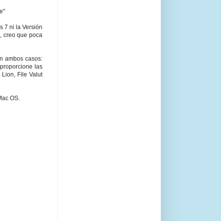
e"
 7 ni la Versión
e, creo que poca
en ambos casos:
 proporcione las
 Lion, File Valut
 Mac OS.