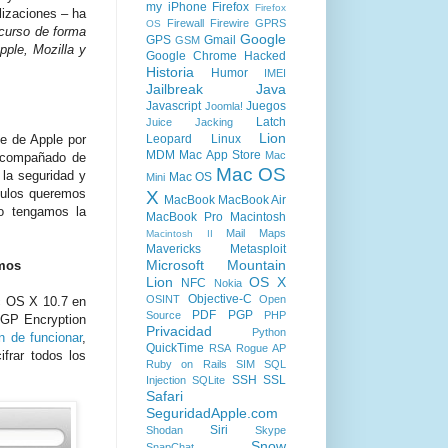
my iPhone
Firefox
Firefox
lizaciones – ha
Firewall
Firewire
GPRS
OS
ncurso de forma
Google
GPS
Gmail
GSM
ple, Mozilla y
Google Chrome
Hacked
Historia
Humor
IMEI
Jailbreak
Java
Javascript
Juegos
Joomla!
Latch
Juice Jacking
Lion
Leopard
Linux
me de Apple por
MDM
Mac App Store
Mac
 acompañado de
Mac OS
la seguridad y
Mac OS
Mini
ículos queremos
X
MacBook
MacBook Air
do tengamos la
MacBook Pro
Macintosh
Mail
Maps
Macintosh II
Mavericks
Metasploit
Microsoft
Mountain
tmos
Lion
OS X
NFC
Nokia
Objective-C
OSINT
Open
c OS X 10.7 en
PDF
PGP
Source
PHP
PGP Encryption
Privacidad
Python
n de funcionar
,
QuickTime
RSA
Rogue AP
ifrar todos los
Ruby on Rails
SIM
SQL
SSH
SSL
Injection
SQLite
Safari
SeguridadApple.com
Siri
Shodan
Skype
Snow
SnapChat