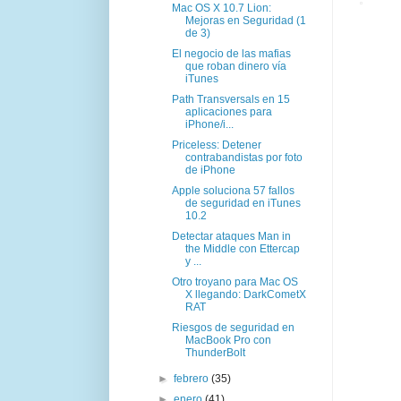
Mac OS X 10.7 Lion:
Mejoras en Seguridad (1
de 3)
El negocio de las mafias
que roban dinero vía
iTunes
Path Transversals en 15
aplicaciones para
iPhone/i...
Priceless: Detener
contrabandistas por foto
de iPhone
Apple soluciona 57 fallos
de seguridad en iTunes
10.2
Detectar ataques Man in
the Middle con Ettercap
y ...
Otro troyano para Mac OS
X llegando: DarkCometX
RAT
Riesgos de seguridad en
MacBook Pro con
ThunderBolt
►
febrero
(35)
►
enero
(41)