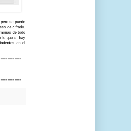
, pero se puede
eso de cifrado.
morias de todo
e lo que sí hay
imientos en el
==========
==========