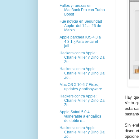
Fallos y rarezas en
MacBook Pro con Turbo
Boost
Fue noticia en Seguridad
Apple: del 14 al 26 de
Marzo
Apple parchea iOS 4.3 a
4.3.1 ¿Para evitar el
jail...
Hackers contra Apple:
Charlie Miller y Dino Dai
Zo...
Hackers contra Apple:
Charlie Miller y Dino Dai
Zo...
Mac OS X 10.6.7 Fixes,
updates y antispyware
Hackers contra Apple:
Hay que
Charlie Miller y Dino Dai
Vista q
Zo...
esta ca
Apple Safari 5.0.4
bastante
vulnerable a engaños
de doble e...
Sin emb
Hackers contra Apple:
disco v
Charlie Miller y Dino Dai
opcion
Zo...