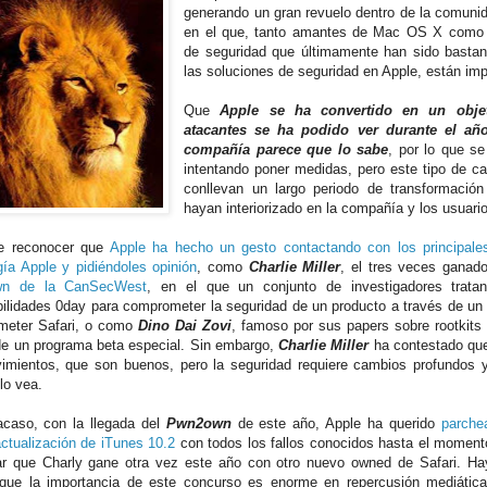
generando un gran revuelo dentro de la comunid
en el que, tanto amantes de Mac OS X como 
de seguridad que últimamente han sido bastant
las soluciones de seguridad en Apple, están imp
Que
Apple se ha convertido en un objet
atacantes se ha podido ver durante el añ
compañía parece que lo sabe
, por lo que s
intentando poner medidas, pero este tipo de c
conllevan un largo periodo de transformació
hayan interiorizado en la compañía y los usuari
e reconocer que
Apple ha hecho un gesto contactando con los principales
gía Apple y pidiéndoles opinión
, como
Charlie Miller
, el tres veces ganad
n de la CanSecWest
, en el que un conjunto de investigadores trata
bilidades 0day para comprometer la seguridad de un producto a través de un
meter Safari, o como
Dino Dai Zovi
, famoso por sus papers sobre rootkit
de un programa beta especial. Sin embargo,
Charlie Miller
ha contestado qu
imientos, que son buenos, pero la seguridad requiere cambios profundos y
lo vea.
acaso, con la llegada del
Pwn2own
de este año, Apple ha querido
parche
actualización de iTunes 10.2
con todos los fallos conocidos hasta el moment
ar que Charly gane otra vez este año con otro nuevo owned de Safari. Ha
que la importancia de este concurso es enorme en repercusión mediática