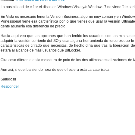
La posibilidad de cifrar el disco en Windows Vista y/o Windows 7 no viene "de seri
En Vista es necesario tener la Versión Business, algo no muy común y en Windows
Porfessional tiene esa carcterística por lo que tienes que usar la versión Ultimat
gente asumiría esa diferencia de precio.
Hasta aquí veo que las opciones que han tenido los usuarios, son las mismas 
adquirir la versión corriente del SO y usar alguna herramienta de terceros que te
características de cifrado que necesitas, de hecho diría que tras la liberación de
estará al alcance de más usuarios que BitLocker.
Otra cosa diferente es la metedura de pata de las dos ultimas actualizaciones de
Aún así, si que iba siendo hora de que ofreciera esta carcaterística.
Saludos!!
Responder