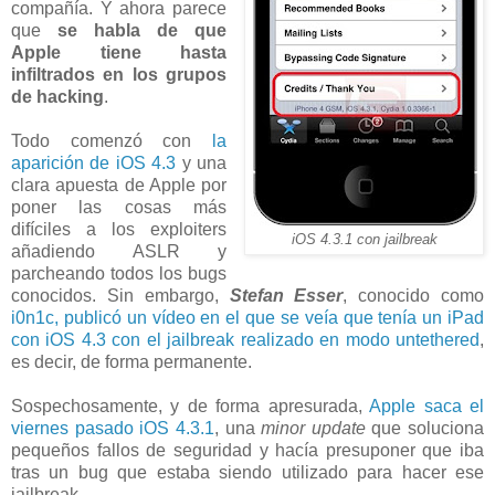
compañía. Y ahora parece
que
se habla de que
Apple tiene hasta
infiltrados en los grupos
de hacking
.
Todo comenzó con
la
aparición de iOS 4.3
y una
clara apuesta de Apple por
poner las cosas más
difíciles a los exploiters
iOS 4.3.1 con jailbreak
añadiendo ASLR y
parcheando todos los bugs
conocidos. Sin embargo,
Stefan Esser
, conocido como
i0n1c, publicó un vídeo en el que se veía que tenía un iPad
con iOS 4.3 con el jailbreak realizado en modo untethered
,
es decir, de forma permanente.
Sospechosamente, y de forma apresurada,
Apple saca el
viernes pasado iOS 4.3.1
, una
minor update
que soluciona
pequeños fallos de seguridad y hacía presuponer que iba
tras un bug que estaba siendo utilizado para hacer ese
jailbreak.