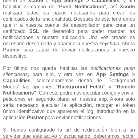
dentro de
Xcode
a
App Settings > Capabilities
, y allí
habilitar el campo de “
Push Notifications
”, así
Xcode
realizará todos los pasos necesarios para crear los
certificados de la funcionalidad. Después de esto tendremos
que ir a nuestra cuenta de desarrollador para crear un
certificado
SSL
de desarrollo para poder mandar las
notificaciones a nuestra aplicación. Una vez creado es
necesario descargarlo y añadirlo a nuestra
keychain
. Ahora
Pusher
será capaz de enviar notificaciones a nuestro
dispositivo.
Por último nos queda habilitar las
notificaciones push
silenciosas
, para ello, y otra vez en
App Settings >
Capabilities
, seleccionaremos dentro de "Background
Modes" las opciones
"Background Fetch"
y
"Remote
Notificacions"
. Con esto podremos ejecutar código y enviar
peticiones en segundo plano en nuestra app. Ahora solo
sería necesario ejecutar la aplicación, recoger el token
único identificativo que aparecen el log, introducirlo en la
aplicación
Pusher
para enviar notificaciones.
Si hemos configurado la url de redirección bien a un
servidor que esté activo y escuchando, deberíamos recibir