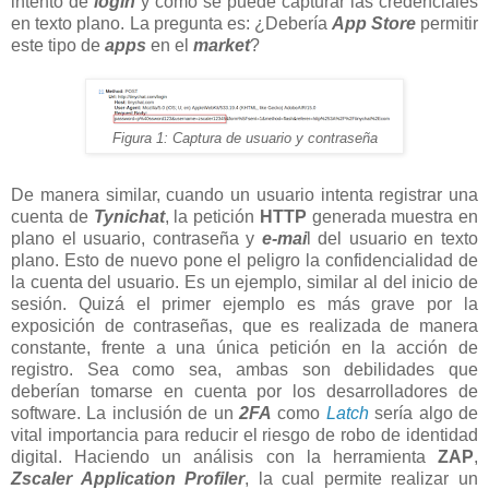
intento de
login
y como se puede capturar las credenciales
en texto plano. La pregunta es: ¿Debería
App Store
permitir
este tipo de
apps
en el
market
?
Figura 1: Captura de usuario y contraseña
De manera similar, cuando un usuario intenta registrar una
cuenta de
Tynichat
, la petición
HTTP
generada muestra en
plano el usuario, contraseña y
e-mai
l del usuario en texto
plano. Esto de nuevo pone el peligro la confidencialidad de
la cuenta del usuario. Es un ejemplo, similar al del inicio de
sesión. Quizá el primer ejemplo es más grave por la
exposición de contraseñas, que es realizada de manera
constante, frente a una única petición en la acción de
registro. Sea como sea, ambas son debilidades que
deberían tomarse en cuenta por los desarrolladores de
software. La inclusión de un
2FA
como
Latch
sería algo de
vital importancia para reducir el riesgo de robo de identidad
digital. Haciendo un análisis con la herramienta
ZAP
,
Zscaler Application Profiler
, la cual permite realizar un