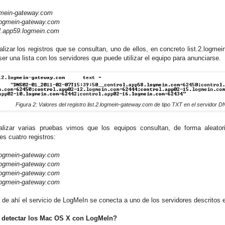
gmein-gateway.com
2.logmein-gateway.com
ol.app59.logmein.com
alizar los registros que se consultan, uno de ellos, en concreto list.2.logme
er una lista con los servidores que puede utilizar el equipo para anunciarse.
Figura 2: Valores del registro
list.2.logmein-gateway.com
de tipo TXT en el servidor D
alizar varias pruebas vimos que los equipos consultan, de forma aleator
es cuatro registros:
1.logmein-gateway.com
2.logmein-gateway.com
3.logmein-gateway.com
4.logmein-gateway.com
r de ahí el servicio de LogMeIn se conecta a uno de los servidores descritos e
detectar los Mac OS X con LogMeIn?