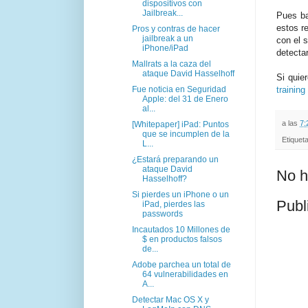
dispositivos con
Jailbreak...
Pues ba
estos r
Pros y contras de hacer
jailbreak a un
con el 
iPhone/iPad
detecta
Mallrats a la caza del
ataque David Hasselhoff
Si quie
training
Fue noticia en Seguridad
Apple: del 31 de Enero
al...
a las
7:
[Whitepaper] iPad: Puntos
que se incumplen de la
Etiquet
L...
¿Estará preparando un
ataque David
No h
Hasselhoff?
Si pierdes un iPhone o un
Publ
iPad, pierdes las
passwords
Incautados 10 Millones de
$ en productos falsos
de...
Adobe parchea un total de
64 vulnerabilidades en
A...
Detectar Mac OS X y