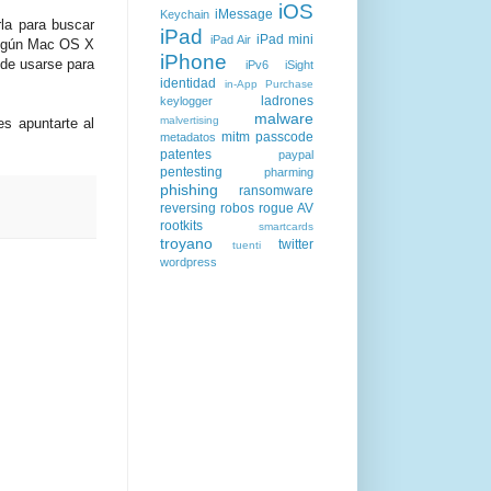
iOS
iMessage
Keychain
la para buscar
iPad
iPad mini
iPad Air
 algún Mac OS X
iPhone
de usarse para
iPv6
iSight
identidad
in-App Purchase
ladrones
keylogger
malware
malvertising
s apuntarte al
mitm
passcode
metadatos
patentes
paypal
pentesting
pharming
phishing
ransomware
reversing
robos
rogue AV
rootkits
smartcards
troyano
twitter
tuenti
wordpress