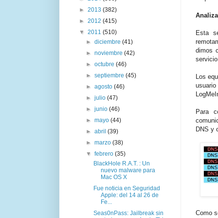
►
2013
(382)
Analiz
►
2012
(415)
▼
2011
(510)
Esta s
remotam
►
diciembre
(41)
dimos c
►
noviembre
(42)
servici
►
octubre
(46)
►
septiembre
(45)
Los equ
usuario
►
agosto
(46)
LogMeIn
►
julio
(47)
►
junio
(46)
Para c
►
mayo
(44)
comunic
DNS y o
►
abril
(39)
►
marzo
(38)
▼
febrero
(35)
BlackHole R.A.T. : Un
nuevo malware para
Mac OS X
Fue noticia en Seguridad
Apple: del 14 al 26 de
Fe...
Como se
Seas0nPass: Jailbreak sin