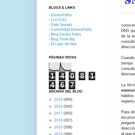
BLOGS & LINKS
-
ElevenPaths
-
LUCA D3
-
Data Speaks
conocer
-
Comunidad ElevenPaths
DNS que
-
Blog Eleven Paths
de la e
-
Blog Think Big
consult
-
El Lado del Mal
direcció
PÁGINAS VISTAS
Cuando 
tiempo 
consult
1
4
0
8
1
directa
4
6
7
La téc
memori
ARCHIVO DEL BLOG
hábito
►
2019
(304)
organiz
►
2018
(342)
Para ob
►
2017
(355)
recursi
►
2016
(357)
pregunt
►
2015
(358)
direcci
al que h
►
2014
(366)