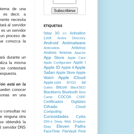
terna de una
, es decir, a
amente necesita
ará al servidor
ETIQUETAS
 es un servidor
0day
3G
Activation
4G
 un proceso de
Lock
Active Directory
que conozca la
Android
Antimalware
Antivirus
Antirootkits
Análisis forense
Apache
App Store
nará durante un
Apple Care
Apple I
aliza la misma
Apple Configurator
Apple ID
Apple
Apple II
ces contestará
Safari
Apple Store
Apple
respuesta.
Apple iCloud
Watch
Apple.com
BYOD
Bill
ón está en la
Bitcoin
Gates
BlackSEO
pueden conocer
Blackberry
Bluetooth
Boot
rsonas en una
COCOA
Camp
CSRF
Certificados Digitales
Cifrado
Cloud
mo consultas no
Computing
Curiosidades
e ninguna otra
Cydia
DNI-e
Deep Web
Dropbox
se obtendrá la
Eleven Paths
Ebay
al servidor DNS
FaceTime
FileVault
Find