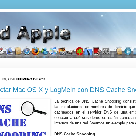
ES, 9 DE FEBRERO DE 2011
ctar Mac OS X y LogMeIn con DNS Cache Sn
La técnica de DNS Cache Snooping consist
las resoluciones de nombres de dominio que
cacheados en el servidor DNS de una emp
conocer a qué servidores se están conectan
internos de una red. Veamos un ejemplo para 
DNS Cache Snooping