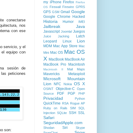
my iPhone
Firefox
Firefox
Firewall
Firewire
GPRS
OS
Google
GPS
Gmail
GSM
Google Chrome
Hacked
ite conectarse
Historia
Humor
IMEI
uitectura, nos
Jailbreak
Java
nterna con ese
Javascript
Juegos
Joomla!
Latch
Juice Jacking
Lion
Leopard
Linux
MDM
Mac App Store
Mac
 servicio, y el
Mac OS
 el equipo con
Mac OS
Mini
X
MacBook
MacBook Air
MacBook Pro
Macintosh
una sesión de
Mail
Maps
Macintosh II
las peticiones
Mavericks
Metasploit
Microsoft
Mountain
Lion
OS X
NFC
Nokia
Objective-C
OSINT
Open
PDF
PGP
Source
PHP
Privacidad
Python
QuickTime
RSA
Rogue AP
Ruby on Rails
SIM
SQL
SSH
SSL
Injection
SQLite
Safari
SeguridadApple.com
Siri
Shodan
Skype
mo son:
Snow
SnapChat