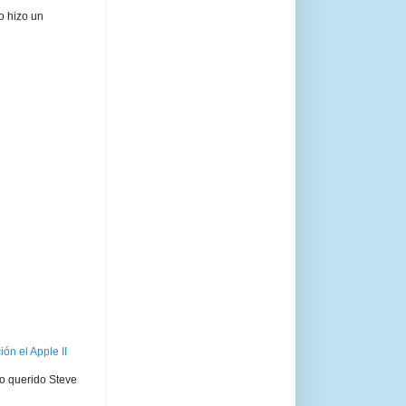
o hizo un
ón el Apple II
ro querido Steve