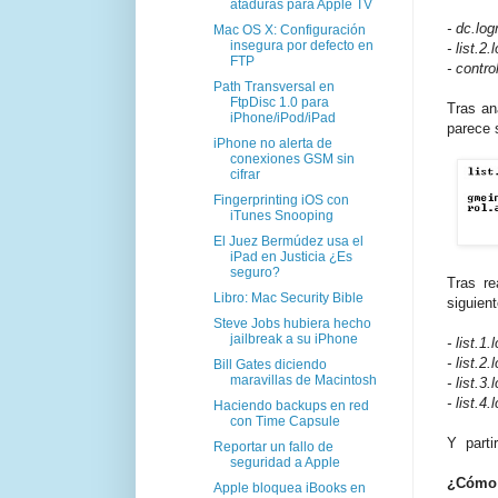
ataduras para Apple TV
- dc.lo
Mac OS X: Configuración
insegura por defecto en
- list.
FTP
- contr
Path Transversal en
FtpDisc 1.0 para
Tras an
iPhone/iPod/iPad
parece s
iPhone no alerta de
conexiones GSM sin
cifrar
Fingerprinting iOS con
iTunes Snooping
El Juez Bermúdez usa el
iPad en Justicia ¿Es
seguro?
Tras re
Libro: Mac Security Bible
siguient
Steve Jobs hubiera hecho
jailbreak a su iPhone
- list.
- list.
Bill Gates diciendo
maravillas de Macintosh
- list.
- list.
Haciendo backups en red
con Time Capsule
Y parti
Reportar un fallo de
seguridad a Apple
¿Cómo 
Apple bloquea iBooks en