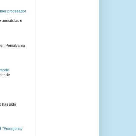
rimer procesador
e anécdotas e
 en Pensilvania
semode
dor de
o has sido
11 "Emergency