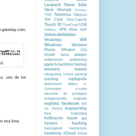
Leopard
Steve Jobs
Steve Wozniak
Symbian
Telefónica
TOR
Telegram
Tim Cook
Time-Capsule
Touch ID
USB
TrueCrypt
VPN
Virus
in-gateway.com,
VoIP
VMWare
Vulnerabilidades
Wifi
WhatsApp
Windows
Windows
Phone
XProtect
XSS
Xcode
adware
Yahoo
antiforensics
antiphishing
NS
apple tv
backdoor
backup
biometría
botnets
clickjacking
control parental
ia, uno de los
cracking
criptografía
defacement
delitos
e-
Goverment
e-crime
elevación de privilegios
esteganografía
evilgrade
exploits
facebook
find
fingerprinting
my Device
foca
footprinting
fortificación
fraude
gpg
n esa lista.
hacking
hackers
hackingtosh
hacktivismo
iCloud
hardening
iCloud