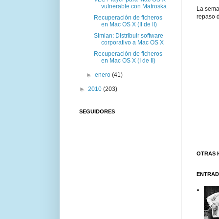
vulnerable con Matroska
La sema
repaso d
Recuperación de ficheros
en Mac OS X (II de II)
Simian: Distribuir software
corporativo a Mac OS X
Recuperación de ficheros
en Mac OS X (I de II)
►
enero
(41)
►
2010
(203)
SEGUIDORES
OTRAS 
ENTRAD