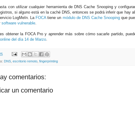
sta con utilizar cualquier herramienta de DNS Cache Snooping y configurar
egistros, si alguno está en la caché DNS, entonces se podrá inferir que hay
servicio LogMeIn. La
FOCA
tiene un
módulo de DNS Cache Snooping
que pue
r
software vulnerable
.
res obtener la FOCA Pro y aprender más sobre cómo sacarle partido, puede
 online del día 14 de Marzo
.
25
as:
DNS
,
escritorio remoto
,
fingerprinting
ay comentarios:
icar un comentario