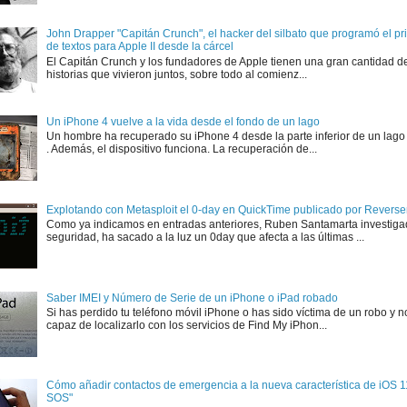
John Drapper "Capitán Crunch", el hacker del silbato que programó el p
de textos para Apple II desde la cárcel
El Capitán Crunch y los fundadores de Apple tienen una gran cantidad d
historias que vivieron juntos, sobre todo al comienz...
Un iPhone 4 vuelve a la vida desde el fondo de un lago
Un hombre ha recuperado su iPhone 4 desde la parte inferior de un lago
. Además, el dispositivo funciona. La recuperación de...
Explotando con Metasploit el 0-day en QuickTime publicado por Rever
Como ya indicamos en entradas anteriores, Ruben Santamarta investiga
seguridad, ha sacado a la luz un 0day que afecta a las últimas ...
Saber IMEI y Número de Serie de un iPhone o iPad robado
Si has perdido tu teléfono móvil iPhone o has sido víctima de un robo y n
capaz de localizarlo con los servicios de Find My iPhon...
Cómo añadir contactos de emergencia a la nueva característica de iOS 
SOS"