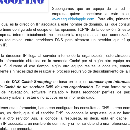
Supongamos que un equipo de la red in
empresa quiere conectarse a este blog
www.seguridadapple.com
. Para ello, primer
 cuál es la dirección IP asociada a este nombre de dominio, así que consult
 tiene configurado el equipo en las opciones TCP/IP de la conexión. Si este
mpresa interno, inicialmente no conocerá la respuesta, así que comenzará
as recursivas entre servidores DNS para alcanzar un servidor que sí 
n IP.
la dirección IP llega al servidor interno de la organización, éste almace
la información obtenida en la memoria Caché por si algún otro equipo re
a. Si durante el ese tiempo, algún otro equipo realiza la consulta, enton
mente sin necesidad de realizar el proceso recursivo de descubrimiento de la 
nica de
DNS Caché Snooping
se basa en eso, en
conocer que informaci
a Caché de un servidor DNS de una organización
. De esta forma se 
s de navegación, software instalado y hasta reconocer perfiles de pe
ación y saber si están o no activos en un momento dado.
tener esa información, basta con configurar las consultas al DNS interno co
vas, es decir, que si el servidor DNS no conoce la respuesta, que no lanc
a a otro servidor. Así, si conoce la respuesta, es decir, está en caché, 
ón IP asociada a un nombre de dominio, y si no, se obtendrá una referencia 
abría que preguntar.