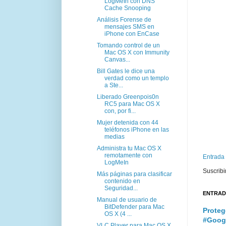
LogMeIn con DNS
Cache Snooping
Análisis Forense de
mensajes SMS en
iPhone con EnCase
Tomando control de un
Mac OS X con Immunity
Canvas...
Bill Gates le dice una
verdad como un templo
a Ste...
Liberado Greenpois0n
RC5 para Mac OS X
con, por fi...
Mujer detenida con 44
teléfonos iPhone en las
medias
Administra tu Mac OS X
remotamente con
Entrada
LogMeIn
Suscribi
Más páginas para clasificar
contenido en
Seguridad...
ENTRAD
Manual de usuario de
BitDefender para Mac
Proteg
OS X (4 ...
#Goog
VLC Player para Mac OS X