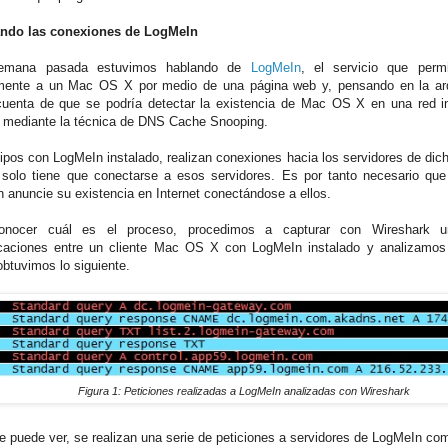
ando las conexiones de LogMeIn
emana pasada estuvimos hablando de
LogMeIn
, el servicio que perm
ente a un Mac OS X por medio de una página web y, pensando en la arq
uenta de que se podría detectar la existencia de Mac OS X en una red i
o mediante la técnica de DNS Cache Snooping.
ipos con LogMeIn instalado, realizan conexiones hacia los servidores de dicho
 solo tiene que conectarse a esos servidores. Es por tanto necesario que
 anuncie su existencia en Internet conectándose a ellos.
onocer cuál es el proceso, procedimos a capturar con Wireshark 
aciones entre un cliente Mac OS X con LogMeIn instalado y analizamos 
btuvimos lo siguiente.
Figura 1: Peticiones realizadas a LogMeIn analizadas con Wireshark
 puede ver, se realizan una serie de peticiones a servidores de LogMeIn co