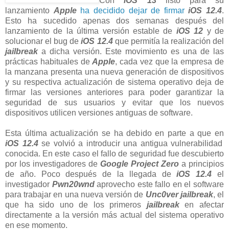
Con
iOS 13
listo para su
lanzamiento
Apple
ha decidido dejar de firmar
iOS 12.4
.
Esto ha sucedido apenas dos semanas después del
lanzamiento de la última versión estable de
iOS 12
y de
solucionar el bug de
iOS 12.4
que permitía la realización del
jailbreak
a dicha versión. Este movimiento es una de las
prácticas habituales de
Apple
, cada vez que la empresa de
la manzana presenta una nueva generación de dispositivos
y su respectiva actualización de sistema operativo deja de
firmar las versiones anteriores para poder garantizar la
seguridad de sus usuarios y evitar que los nuevos
dispositivos utilicen versiones antiguas de software.
Esta última actualización se ha debido en parte a que en
iOS 12.4
se volvió a introducir una antigua vulnerabilidad
conocida. En este caso el fallo de seguridad fue descubierto
por los investigadores de
Google Project Zero
a principios
de año. Poco después de la llegada de
iOS 12.4
el
investigador
Pwn20wnd
aprovecho este fallo en el software
para trabajar en una nueva versión de
Unc0ver
jailbreak
, el
que ha sido uno de los primeros
jailbreak
en afectar
directamente a la versión más actual del sistema operativo
en ese momento.