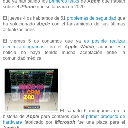
que ya han salido los
primeros leaks
de
Apple
que hablan
sobre el
iPhone
que se lanzará en 2020.
El jueves 4 os hablamos de 51
problemas de seguridad
que
ha solucionado
Apple
con el lanzamiento de sus últimas
actualizaciones.
El viernes 5 os contamos que ya
es posible realizar
electrocardiogramas
con el
Apple Watch
, aunque esta
noticia no haya tenido mucha aceptación entre la
comunidad médica.
El sábado 6 indagamos en la
historia de
Apple
para contaros que el
primer producto de
hardware
fabricado por
Microsoft
fue una placa para el
Apple II
.