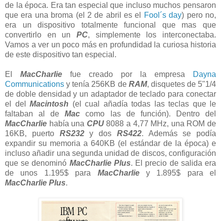
de la época. Era tan especial que incluso muchos pensaron
que era una broma (el 2 de abril es el
Fool´s day
) pero no,
era un dispositivo totalmente funcional que mas que
convertirlo en un
PC
, simplemente los interconectaba.
Vamos a ver un poco más en profundidad la curiosa historia
de este dispositivo tan especial.
El
MacCharlie
fue creado por la empresa
Dayna
Communications
y tenía 256KB de
RAM
, disquetes de 5"1/4
de doble densidad y un adaptador de teclado para conectar
el del
Macintosh
(el cual añadía todas las teclas que le
faltaban al de
Mac
como las de función). Dentro del
MacCharlie
había una
CPU
8088 a 4,77 MHz, una ROM de
16KB, puerto
RS232
y dos
RS422
. Además se podía
expandir su memoria a 640KB (el estándar de la época) e
incluso añadir una segunda unidad de discos, configuración
que se denominó
MacCharlie Plus
. El precio de salida era
de unos 1.195$ para
MacCharlie
y 1.895$ para el
MacCharlie Plus
.