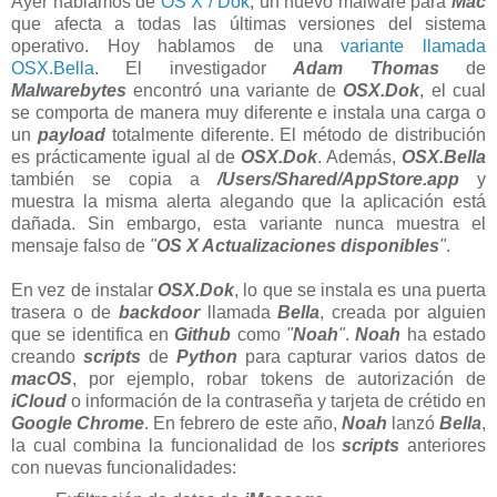
Ayer hablamos de
OS X / Dok
, un nuevo malware para
Mac
que afecta a todas las últimas versiones del sistema
operativo. Hoy hablamos de una
variante llamada
OSX.Bella
. El investigador
Adam Thomas
de
Malwarebytes
encontró una variante de
OSX.Dok
, el cual
se comporta de manera muy diferente e instala una carga o
un
payload
totalmente diferente. El método de distribución
es prácticamente igual al de
OSX.Dok
. Además,
OSX.Bella
también se copia a
/Users/Shared/AppStore.app
y
muestra la misma alerta alegando que la aplicación está
dañada. Sin embargo, esta variante nunca muestra el
mensaje falso de
"
OS X Actualizaciones disponibles
"
.
En vez de instalar
OSX.Dok
, lo que se instala es una puerta
trasera o de
backdoor
llamada
Bella
, creada por alguien
que se identifica en
Github
como
"
Noah
"
.
Noah
ha estado
creando
scripts
de
Python
para capturar varios datos de
macOS
, por ejemplo, robar tokens de autorización de
iCloud
o información de la contraseña y tarjeta de crétido
en
Google Chrome
. En febrero de este año,
Noah
lanzó
Bella
,
la cual combina la funcionalidad de los
scripts
anteriores
con nuevas funcionalidades: