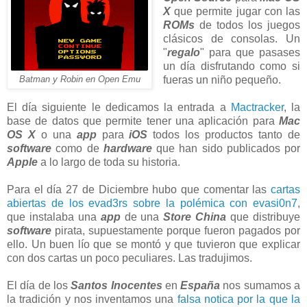
X
que permite jugar con las
ROMs
de todos los juegos
clásicos de consolas. Un
"
regalo
" para que pasases
un día disfrutando como si
fueras un niño pequeño.
Batman y Robin en Open Emu
El día siguiente le dedicamos la entrada a
Mactracker
, la
base de datos que permite tener una aplicación para
Mac
OS X
o una
app
para
iOS
todos los productos tanto de
software
como de
hardware
que han sido publicados por
Apple
a lo largo de toda su historia.
Para el día 27 de Diciembre hubo que comentar las
cartas
abiertas de los evad3rs sobre la polémica con evasi0n7
,
que instalaba una
app
de una
Store
China
que distribuye
software
pirata, supuestamente porque fueron pagados por
ello. Un buen lío que se montó y que tuvieron que explicar
con dos cartas un poco peculiares. Las tradujimos.
El día de los
Santos Inocentes
en
España
nos sumamos a
la tradición y nos inventamos una
falsa notica por la que la