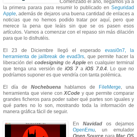
Comenzado el año, llegamos ya a
la primera parara para resumir lo publicado en
Seguridad
Apple
, además de dejaros una buena cantidad de enlaces a
noticias que no hemos podido tratar por aquí, pero que
merece la pena que leáis sin que se os pasen esos
artículos. Vamos a comenzar con el repaso sin más dilación
para que lo disfrutéis.
El 23 de Diciembre llegó el esperado
evasi0n7, la
herramienta de jailbreak de evad3rs
, que permite hacer la
liberación del
codesigning
de
Apple
en cualquier terminal
que tenga una versión de
iOS 7
a
iOS 7.0.4
. Lo que no
podríamos suponer es que vendría con tanta polémica.
El día de
Nochebuena
hablamos de
FileMerge
, una
herramienta que viene con
XCode
y que permite comparar
grandes ficheros para poder saber qué partes son iguales y
qué partes no lo son, mostrando toda la información de
manera gráfica fácil de seguir.
En
Navidad
os dejamos
OpenEmu
, un emulador
Open Source
para
Mac OS