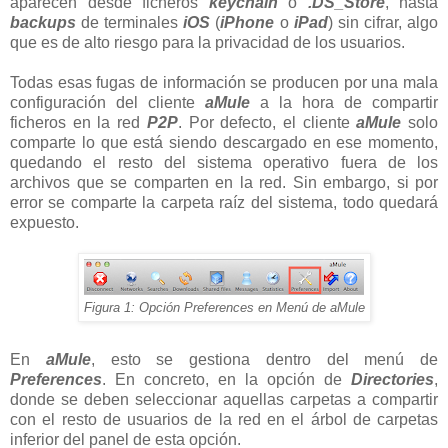
aparecen desde ficheros
keychain
o
.DS_Store
, hasta
backups
de terminales
iOS
(
iPhone
o
iPad
) sin cifrar, algo
que es de alto riesgo para la privacidad de los usuarios.
Todas esas fugas de información se producen por una mala
configuración del cliente
aMule
a la hora de compartir
ficheros en la red
P2P
. Por defecto, el cliente
aMule
solo
comparte lo que está siendo descargado en ese momento,
quedando el resto del sistema operativo fuera de los
archivos que se comparten en la red. Sin embargo, si por
error se comparte la carpeta raíz del sistema, todo quedará
expuesto.
Figura 1: Opción Preferences en Menú de aMule
En
aMule
, esto se gestiona dentro del menú de
Preferences
. En concreto, en la opción de
Directories
,
donde se deben seleccionar aquellas carpetas a compartir
con el resto de usuarios de la red en el árbol de carpetas
inferior del panel de esta opción.