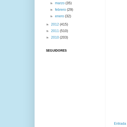
►
marzo
(35)
►
febrero
(29)
►
enero
(32)
►
2012
(415)
►
2011
(510)
►
2010
(203)
SEGUIDORES
Entrada