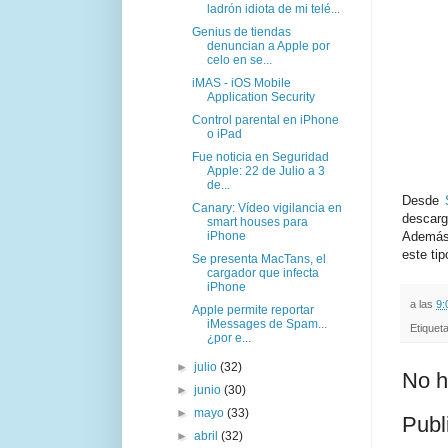
ladrón idiota de mi telé...
Genius de tiendas
denuncian a Apple por
celo en se...
iMAS - iOS Mobile
Application Security
Control parental en iPhone
o iPad
Fue noticia en Seguridad
Apple: 22 de Julio a 3
de...
Desde
Canary: Vídeo vigilancia en
descarg
smart houses para
iPhone
Además,
este ti
Se presenta MacTans, el
cargador que infecta
iPhone
a las
9:
Apple permite reportar
iMessages de Spam...
Etiquet
¿por e...
►
julio
(32)
No h
►
junio
(30)
►
mayo
(33)
Publ
►
abril
(32)