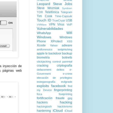
Leopard
Steve Jobs
Steve Wozniak
Symbian
Telefónica
TOR
Telegram
Tim Cook
Time-Capsule
Touch ID
USB
TrueCrypt
VPN
Virus
VoIP
VMWare
Vulnerabilidades
Wifi
WhatsApp
Windows
Windows
Phone
XProtect
XSS
Xcode
adware
Yahoo
antiforensics
antiphishing
apple tv
backdoor
backup
biometría
botnets
clickjacking
control parental
cracking
criptografía
a inyección de
defacement
delitos
e-
as páginas web
Goverment
e-crime
elevación de privilegios
esteganografía
evilgrade
exploits
facebook
find
fingerprinting
my Device
foca
footprinting
fortificación
fraude
gpg
hacking
hackers
hackingtosh
hacktivismo
iCloud
hardening
iCloud