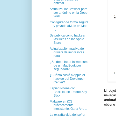
antimal...
Actualiza Tor Browser para
ser anónimo en la Deep
Web
Configurar de forma segura
y privada aMule en Mac
...
Se publica cómo hackear
las luces de las Apple
Store
Actualización masiva de
drivers de impresoras
para...
¿Se debe tapar la webcam
de un MacBook por
seguridad?
¿Cuánto costó a Apple el
hackeo del Developer
Center?
Espiar iPhone con
El obje
BrickHouse iPhone Spy
navega
Stick
antima
Malware en iOS
obtiene
prácticamente
inexistente. Gana And...
La extraña vida del señor