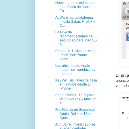
Nueva patente del sensor
biométrico de Apple en
Eu...
AdWare multiplataforma
infecta Safari, Firefox y
C...
La NSA da
recomendaciones de
seguridad para Mac OS
X
Presence: Utiliza los viejos
iPad/iPod/iPhone
como...
Los phishing de Apple
nacen, se repoducen y
mueren
El
plug
KeyMe: Tus llaves de casa
anuncio
en la nube desde tu
visitada
iPhone
Apple iTunes 11.0.5 para
Windows x64 y Mac OS
X
Fue Noticia en Seguridad
Apple: Del 4 al 18 de
Agosto
App Store: Investigadores
evaden controles