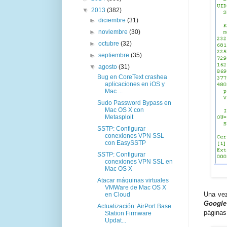
▼
2013
(382)
►
diciembre
(31)
►
noviembre
(30)
►
octubre
(32)
►
septiembre
(35)
▼
agosto
(31)
Bug en CoreText crashea
aplicaciones en iOS y
Mac ...
Sudo Password Bypass en
Mac OS X con
Metasploit
SSTP: Configurar
conexiones VPN SSL
con EasySSTP
SSTP: Configurar
conexiones VPN SSL en
Mac OS X
Atacar máquinas virtuales
VMWare de Mac OS X
Una vez
en Cloud
Google
Actualización: AirPort Base
páginas
Station Firmware
Updat...