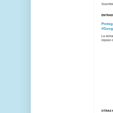
Suscribi
ENTRAD
Proteg
#Goog
La sema
repaso d
OTRAS 