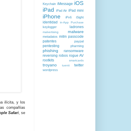
iOS
iMessage
Keychain
iPad
iPad mini
iPad Air
iPhone
iPv6
iSight
identidad
in-App Purchase
ladrones
keylogger
malware
malvertising
mitm
passcode
metadatos
patentes
paypal
pentesting
pharming
phishing
ransomware
reversing
robos
rogue AV
rootkits
smartcards
troyano
twitter
tuenti
wordpress
 ilícita, y los
las compañías
pple Safari
, se