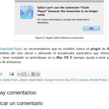
Figura 5: Apple Safari elimina la extension
Seguridad Apple
os recomendamos que no instaléis nunca un
plugin
de
A
ándolo del sitio oficial o utilizando el actualizador automático que ofre
 tener instalado un antimalware en tu
Mac OS X
siempre ayuda a estar pr
po de amenazas.
03
as:
Adobe Flash
,
adware
,
Apple Safari
,
Google Chrome
,
Mac OS X
,
malware
,
Mozilla Firefox
,
ay comentarios:
icar un comentario