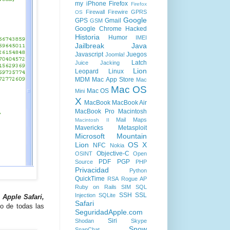
my iPhone
Firefox
Firefox
Firewall
Firewire
GPRS
OS
Google
GPS
Gmail
GSM
Google Chrome
Hacked
Historia
Humor
IMEI
Jailbreak
Java
Javascript
Juegos
Joomla!
Latch
Juice Jacking
Lion
Leopard
Linux
MDM
Mac App Store
Mac
Mac OS
Mac OS
Mini
X
MacBook
MacBook Air
MacBook Pro
Macintosh
Mail
Maps
Macintosh II
Mavericks
Metasploit
Microsoft
Mountain
Lion
OS X
NFC
Nokia
Objective-C
OSINT
Open
PDF
PGP
Source
PHP
Privacidad
Python
QuickTime
RSA
Rogue AP
Ruby on Rails
SIM
SQL
SSH
SSL
Injection
SQLite
s
Apple Safari,
Safari
do de todas las
SeguridadApple.com
Siri
Shodan
Skype
Snow
SnapChat