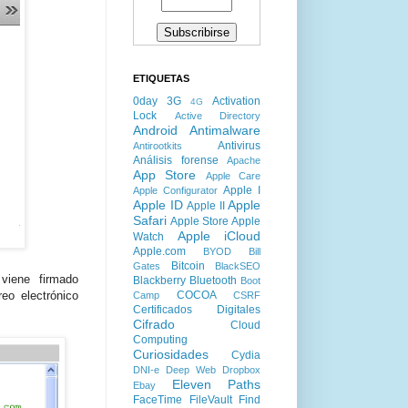
ETIQUETAS
0day
3G
Activation
4G
Lock
Active Directory
Android
Antimalware
Antivirus
Antirootkits
Análisis forense
Apache
App Store
Apple Care
Apple I
Apple Configurator
Apple ID
Apple
Apple II
Safari
Apple Store
Apple
Apple iCloud
Watch
Apple.com
BYOD
Bill
Bitcoin
Gates
BlackSEO
iene firmado
Blackberry
Bluetooth
Boot
COCOA
eo electrónico
Camp
CSRF
Certificados Digitales
Cifrado
Cloud
Computing
Curiosidades
Cydia
DNI-e
Deep Web
Dropbox
Eleven Paths
Ebay
FaceTime
FileVault
Find