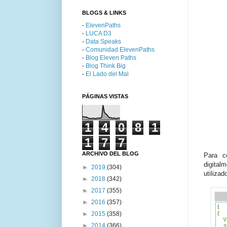
BLOGS & LINKS
-
ElevenPaths
-
LUCA D3
-
Data Speaks
-
Comunidad ElevenPaths
-
Blog Eleven Paths
-
Blog Think Big
-
El Lado del Mal
PÁGINAS VISTAS
1
4
0
8
1
1
7
7
ARCHIVO DEL BLOG
Para c
digital
►
2019
(304)
utiliza
►
2018
(342)
►
2017
(355)
►
2016
(357)
►
2015
(358)
►
2014
(366)