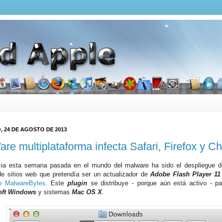
 24 DE AGOSTO DE 2013
re multiplataforma infecta Safari, Firefox y C
cia esta semana pasada en el mundo del malware ha sido el despliegue 
de sitios web que pretendía ser un actualizador de
Adobe Flash Player 11
o MalwareBytes
. Este
plugin
se distribuye - porque aún está activo - pa
oft Windows
y sistemas
Mac OS X
.