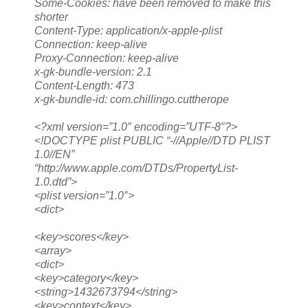
Some-Cookies: have been removed to make this
shorter
Content-Type: application/x-apple-plist
Connection: keep-alive
Proxy-Connection: keep-alive
x-gk-bundle-version: 2.1
Content-Length: 473
x-gk-bundle-id: com.chillingo.cuttherope
<?xml version=”1.0″ encoding=”UTF-8″?>
<!DOCTYPE plist PUBLIC “-//Apple//DTD PLIST
1.0//EN”
“http://www.apple.com/DTDs/PropertyList-
1.0.dtd”>
<plist version=”1.0″>
<dict>
<key>scores</key>
<array>
<dict>
<key>category</key>
<string>1432673794</string>
<key>context</key>