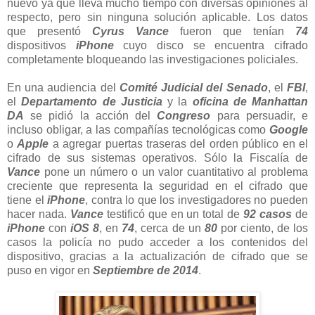
nuevo ya que lleva mucho tiempo con diversas opiniones al
respecto, pero sin ninguna solución aplicable. Los datos
que presentó
Cyrus Vance
fueron que tenían
74
dispositivos
iPhone
cuyo disco se encuentra cifrado
completamente bloqueando las investigaciones policiales.
En una audiencia del
Comité Judicial del Senado
, el
FBI
,
el
Departamento de Justicia
y la
oficina de Manhattan
DA
se pidió la acción del
Congreso
para persuadir, e
incluso obligar, a las compañías tecnológicas como
Google
o
Apple
a agregar puertas traseras del orden público en el
cifrado de sus sistemas operativos. Sólo la Fiscalía de
Vance
pone un número o un valor cuantitativo al problema
creciente que representa la seguridad en el cifrado que
tiene el
iPhone
, contra lo que los investigadores no pueden
hacer nada.
Vance
testificó que en un total de
92 casos
de
iPhone
con
iOS
8
, en
74
, cerca de un
80
por ciento, de los
casos la policía no pudo acceder a los contenidos del
dispositivo, gracias a la actualización de cifrado que se
puso en vigor en
Septiembre de 2014
.