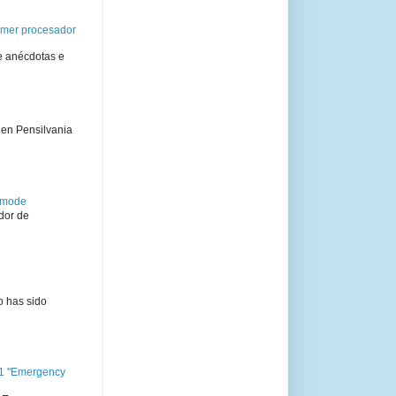
rimer procesador
e anécdotas e
 en Pensilvania
semode
dor de
o has sido
11 "Emergency