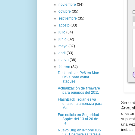
►
noviembre
(34)
►
octubre
(35)
►
septiembre
(35)
►
agosto
(33)
►
julio
(34)
►
junio
(32)
►
mayo
(37)
►
abril
(33)
►
marzo
(38)
▼
febrero
(34)
Deshabilitar iPv6 en Mac
OS X para evitar
ataques ...
Actualización de firmware
para equipos del 2011
FlashBack Trojan es ya
Sin emb
una seria amenaza para
Mac ...
Java
, 
o estar
Fue noticia en Seguridad
supuest
Apple: del 13 al 26 de
Fe...
una vez
instala.
Nuevo Bug en iPhone iOS
5.0.1 permite saltarse el