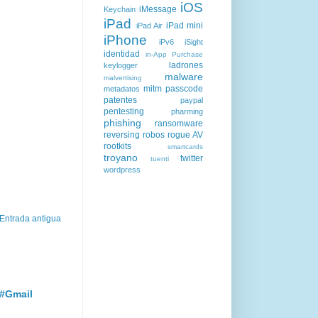
iOS
iMessage
Keychain
iPad
iPad mini
iPad Air
iPhone
iPv6
iSight
identidad
in-App Purchase
ladrones
keylogger
malware
malvertising
mitm
passcode
metadatos
patentes
paypal
pentesting
pharming
phishing
ransomware
reversing
robos
rogue AV
rootkits
smartcards
troyano
twitter
tuenti
wordpress
Entrada antigua
 #Gmail