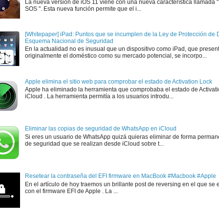
La nueva versión de iOS 11 viene con una nueva característica llamada
SOS ". Esta nueva función permite que el i...
[Whitepaper] iPad: Puntos que se incumplen de la Ley de Protección de D
Esquema Nacional de Seguridad
En la actualidad no es inusual que un dispositivo como iPad, que presen
originalmente el doméstico como su mercado potencial, se incorpo...
Apple elimina el sitio web para comprobar el estado de Activation Lock
Apple ha eliminado la herramienta que comprobaba el estado de Activat
iCloud . La herramienta permitía a los usuarios introdu...
Eliminar las copias de seguridad de WhatsApp en iCloud
Si eres un usuario de WhatsApp quizá quieras eliminar de forma perman
de seguridad que se realizan desde iCloud sobre t...
Resetear la contraseña del EFI firmware en MacBook #Macbook #Apple
En el artículo de hoy traemos un brillante post de reversing en el que se 
con el firmware EFI de Apple . La ...