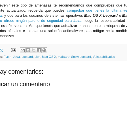
revenir este tipo de amenazas te recomendamos que compruebes que tu
nte actualizado, recuerda que puedes
comprobar que tienes la última v
da
, y que para los usuarios de sistemas operativos
Mac OS X Leopard
o
Ma
o ofrece ningún parche de seguridad para Java
, luego la responsabilidad
 es sólo vuestra. Así que tenéis que actualizar manualmente la máquina de
orios oficiales e instalar una solución antimalware para mitigar ne la medid
amenazas.
22
as:
Flash
,
Java
,
Leopard
,
Lion
,
Mac OS X
,
malware
,
Snow Leopard
,
Vulnerabilidades
ay comentarios:
icar un comentario