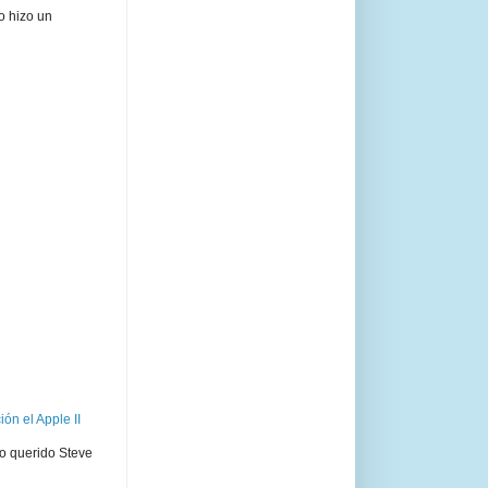
o hizo un
ón el Apple II
ro querido Steve