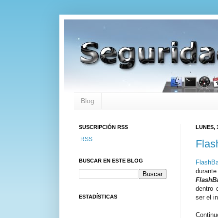
Blog
SUSCRIPCIÓN RSS
LUNES, 
RSS
Flas
BUSCAR EN ESTE BLOG
FlashBa
durante
FlashB
dentro 
ESTADÍSTICAS
ser el i
Continu