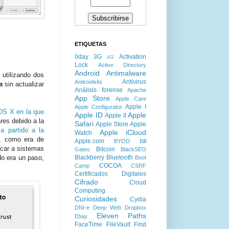
ETIQUETAS
0day
3G
Activation
4G
Lock
Active Directory
Android
Antimalware
utilizando dos
Antivirus
Antirootkits
a
sin actualizar
Análisis forense
Apache
App Store
Apple Care
Apple I
Apple Configurator
 OS X en la que
Apple ID
Apple
Apple II
res debido a la
Safari
Apple Store
Apple
a partido a la
Apple iCloud
Watch
, como era de
Apple.com
BYOD
Bill
acar a sistemas
Bitcoin
Gates
BlackSEO
do era un paso,
Blackberry
Bluetooth
Boot
COCOA
Camp
CSRF
Certificados Digitales
Cifrado
Cloud
Computing
Curiosidades
Cydia
DNI-e
Deep Web
Dropbox
Eleven Paths
Ebay
FaceTime
FileVault
Find