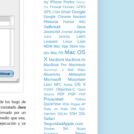
my iPhone
Firefox
Firefox
Firewall
Firewire
GPRS
OS
Google
GPS
Gmail
GSM
Google Chrome
Hacked
Historia
Humor
IMEI
Jailbreak
Java
Javascript
Juegos
Joomla!
Latch
Juice Jacking
Lion
Leopard
Linux
MDM
Mac App Store
Mac
Mac OS
Mac OS
Mini
X
MacBook
MacBook Air
MacBook Pro
Macintosh
Mail
Maps
Macintosh II
Mavericks
Metasploit
Microsoft
Mountain
Lion
OS X
NFC
Nokia
Objective-C
OSINT
Open
PDF
PGP
Source
PHP
Privacidad
Python
de los bugs de
QuickTime
RSA
Rogue AP
 instalado
Java
Ruby on Rails
SIM
SQL
firmado por un
SSH
SSL
Injection
SQLite
 medio que sea,
Safari
SeguridadApple.com
ejecución y se
Siri
Shodan
Skype
Snow
SnapChat