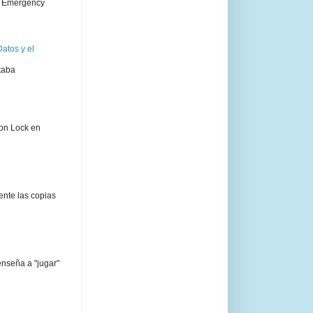
 " Emergency
atos y el
taba
ion Lock en
ente las copias
enseña a "jugar"