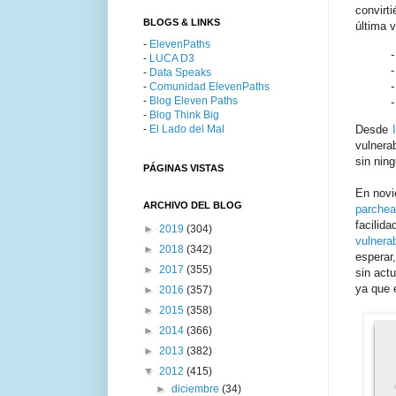
convirt
BLOGS & LINKS
última 
-
ElevenPaths
-
LUCA D3
-
Data Speaks
-
Comunidad ElevenPaths
-
Blog Eleven Paths
-
Blog Think Big
-
El Lado del Mal
Desde
vulnera
sin ning
PÁGINAS VISTAS
En nov
ARCHIVO DEL BLOG
parchea
facilid
►
2019
(304)
vulnera
►
2018
(342)
esperar
►
2017
(355)
sin act
ya que 
►
2016
(357)
►
2015
(358)
►
2014
(366)
►
2013
(382)
▼
2012
(415)
►
diciembre
(34)