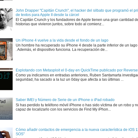
John Drapper "Capitán Crunch", el hacker del silbato que programó el p
de textos para Apple II desde la cárcel
El Capitán Crunch y los fundadores de Apple tienen una gran cantidad d
historias que vivieron juntos, sobre todo al comienz...
Un iPhone 4 vuelve a la vida desde el fondo de un lago
Un hombre ha recuperado su iPhone 4 desde la parte inferior de un lago
. Además, el dispositivo funciona. La recuperación de...
Explotando con Metasploit el 0-day en QuickTime publicado por Rever
Como ya indicamos en entradas anteriores, Ruben Santamarta investiga
seguridad, ha sacado a la luz un 0day que afecta a las últimas ...
Saber IMEI y Número de Serie de un iPhone o iPad robado
Si has perdido tu teléfono móvil iPhone o has sido víctima de un robo y n
capaz de localizarlo con los servicios de Find My iPhon...
Cómo añadir contactos de emergencia a la nueva característica de iOS 
SOS"