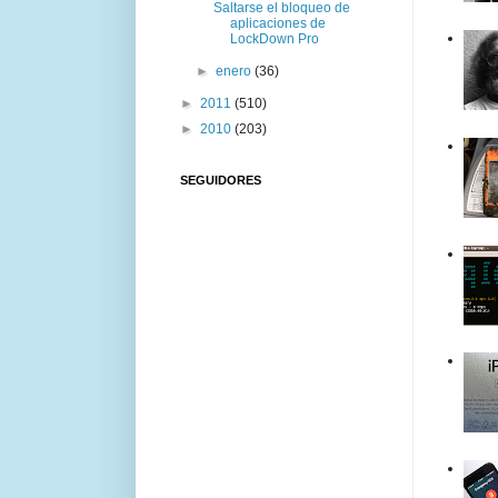
Saltarse el bloqueo de
aplicaciones de
LockDown Pro
►
enero
(36)
►
2011
(510)
►
2010
(203)
SEGUIDORES