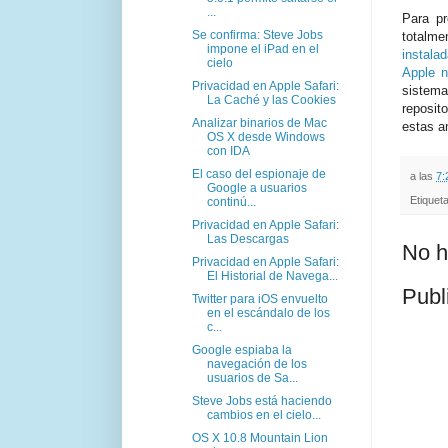
...
Para p
Se confirma: Steve Jobs
totalme
impone el iPad en el
instala
cielo
Apple n
Privacidad en Apple Safari:
sistema
La Caché y las Cookies
reposit
Analizar binarios de Mac
estas 
OS X desde Windows
con IDA
El caso del espionaje de
a las
7:
Google a usuarios
Etiquet
continú...
Privacidad en Apple Safari:
Las Descargas
No h
Privacidad en Apple Safari:
El Historial de Navega...
Publ
Twitter para iOS envuelto
en el escándalo de los
c...
Google espiaba la
navegación de los
usuarios de Sa...
Steve Jobs está haciendo
cambios en el cielo...
OS X 10.8 Mountain Lion