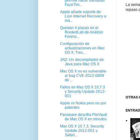
permite hacer llamadas
FaceTim...
La sema
repaso d
Apple añade soporte de
Lion Internet Recovery a
má...
Quedan 4 plazas en el
RootedLab de Análisis
Forens...
Configuración de
actualizaciones en Mac
OS X: Tres...
JAD: Un decompilador de
Java para Mac OS X
Mac OS X no es vulnerable
al bug CVE-2012-0809
de ...
Fallos en Mac OS X 10.7.3
y Security Update 2012-
001
OTRAS 
Apple vs Nokia pero no por
patentes
ENTRAD
Passware descifra FileVault
de Mac OS X en minutos
Mac OS X 10.7.3, Security
Update 2012-001 y
Safari...