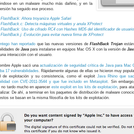
iéndose en un malware mucho más dañino, y en la
versión ha seguido ese proceso.
-
FlashBack: Ahora troyaniza Apple Safari
-
FlashBack.c: Detecta máquinas virtuales y anula XProtect
-
FlashBack: Uso de cifrado RC4 con Hashes MD5 del identificador de usuario
-
FlashBack.j: Evolución para evitar nueva firma de XProtect
Intego han reportado
que las nuevas versiones de
FlashBack Trojan
están 
bilidades de
Java
para instalarse en equipos Mac OS X con la versión de
Jav
una interacción con el usuario.
iembre Apple sacó una
actualización de seguridad crítica de Java para Mac
ba 17 vulnerabilidades
. Rápidamente algunas de ellas se hicieron muy popula
ad de explotación y su consistencia, como el exploit
Java Rhino que sac
bilidad con CVE-2011-3544 y que fue incluido en Metasploit
. Sin embargo
, no tardo mucho en aparecer
este exploit en los kits de explotación
, para at
ualizar. De ahí, a terminar en los paquetes de distribución de malware conoci
estos se basan en la misma filosofía de los kits de explotación.