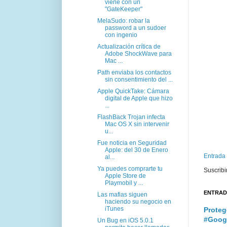
viene con un
"GateKeeper"
MelaSudo: robar la
password a un sudoer
con ingenio
Actualización crítica de
Adobe ShockWave para
Mac ...
Path enviaba los contactos
sin consentimiento del ...
Apple QuickTake: Cámara
digital de Apple que hizo
...
FlashBack Trojan infecta
Mac OS X sin intervenir
u...
Fue noticia en Seguridad
Apple: del 30 de Enero
Entrada
al...
Ya puedes comprarte tu
Suscribi
Apple Store de
Playmobil y ...
ENTRAD
Las mafias siguen
haciendo su negocio en
iTunes
Proteg
#Goog
Un Bug en iOS 5.0.1