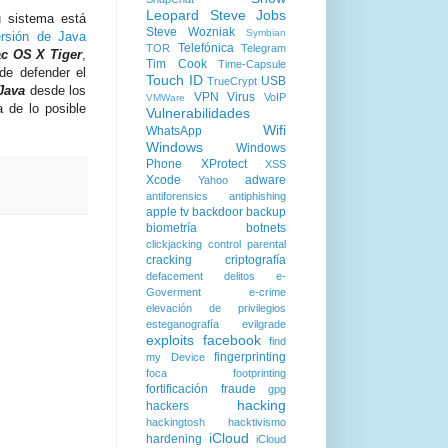
Leopard
Steve Jobs
 sistema está
Steve Wozniak
Symbian
ersión de Java
Telefónica
TOR
Telegram
c OS X Tiger
,
Tim Cook
Time-Capsule
 de defender el
Touch ID
USB
TrueCrypt
Java
desde los
VPN
Virus
VoIP
VMWare
a de lo posible
Vulnerabilidades
Wifi
WhatsApp
Windows
Windows
Phone
XProtect
XSS
Xcode
adware
Yahoo
antiforensics
antiphishing
apple tv
backdoor
backup
biometría
botnets
clickjacking
control parental
cracking
criptografía
defacement
delitos
e-
Goverment
e-crime
elevación de privilegios
esteganografía
evilgrade
exploits
facebook
find
fingerprinting
my Device
foca
footprinting
fortificación
fraude
gpg
hacking
hackers
hackingtosh
hacktivismo
iCloud
hardening
iCloud