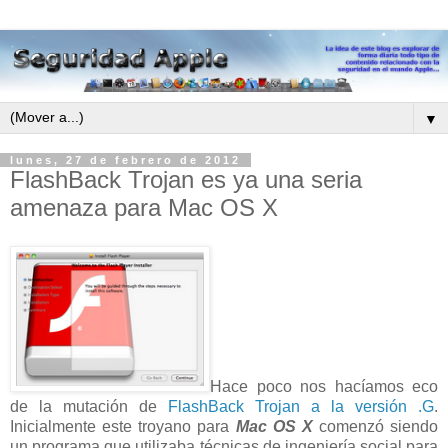
▼
lunes, 27 de febrero de 2012
FlashBack Trojan es ya una seria
amenaza para Mac OS X
Hace poco nos hacíamos eco
de la mutación de
FlashBack Trojan a la versión .G
.
Inicialmente este troyano para
Mac OS X
comenzó siendo
un programa que utilizaba técnicas de ingeniería social para