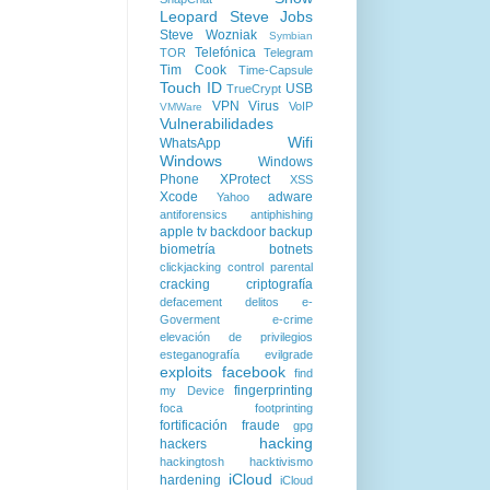
Leopard
Steve Jobs
Steve Wozniak
Symbian
Telefónica
TOR
Telegram
Tim Cook
Time-Capsule
Touch ID
USB
TrueCrypt
VPN
Virus
VoIP
VMWare
Vulnerabilidades
Wifi
WhatsApp
Windows
Windows
Phone
XProtect
XSS
Xcode
adware
Yahoo
antiforensics
antiphishing
apple tv
backdoor
backup
biometría
botnets
clickjacking
control parental
cracking
criptografía
defacement
delitos
e-
Goverment
e-crime
elevación de privilegios
esteganografía
evilgrade
exploits
facebook
find
fingerprinting
my Device
foca
footprinting
fortificación
fraude
gpg
hacking
hackers
hackingtosh
hacktivismo
iCloud
hardening
iCloud