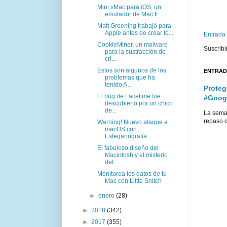
Mini vMac para iOS, un
emulador de Mac II
Matt Groening trabajó para
Apple antes de crear lo...
Entrada
CookieMiner, un malware
Suscribi
para la sustracción de
cri...
Estos son algunos de los
ENTRAD
problemas que ha
tenido A...
Proteg
El bug de Facetime fue
#Goog
descubierto por un chico
de...
La sema
repaso d
Warning! Nuevo ataque a
macOS con
Esteganografía
El fabuloso diseño del
Macintosh y el misterio
del...
Monitorea los datos de tu
Mac con Little Snitch
►
enero
(28)
►
2018
(342)
►
2017
(355)