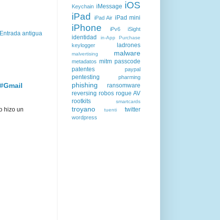
iOS
iMessage
Keychain
iPad
iPad mini
iPad Air
iPhone
iPv6
iSight
Entrada antigua
identidad
in-App Purchase
ladrones
keylogger
malware
malvertising
mitm
passcode
metadatos
patentes
paypal
pentesting
pharming
phishing
 #Gmail
ransomware
reversing
robos
rogue AV
rootkits
smartcards
troyano
twitter
o hizo un
tuenti
wordpress