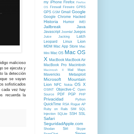
my iPhone
Firefox
Firefox
Firewall
Firewire
GPRS
OS
Google
GPS
Gmail
GSM
Google Chrome
Hacked
Historia
Humor
IMEI
Jailbreak
Java
Javascript
Juegos
Joomla!
Latch
Juice Jacking
Lion
Leopard
Linux
MDM
Mac App Store
Mac
Mac OS
Mac OS
Mini
X
MacBook
MacBook Air
ódigo malicioso
MacBook Pro
Macintosh
go se ejecuta y
Mail
Maps
Macintosh II
to la detección
Mavericks
Metasploit
unque se vayan
Microsoft
Mountain
Lion
OS X
s sofisticados
NFC
Nokia
Objective-C
s cada vez hay
OSINT
Open
PDF
PGP
Source
PHP
os recuerda la
Privacidad
Python
QuickTime
RSA
Rogue AP
Ruby on Rails
SIM
SQL
SSH
SSL
Injection
SQLite
Safari
SeguridadApple.com
Siri
Shodan
Skype
Snow
SnapChat