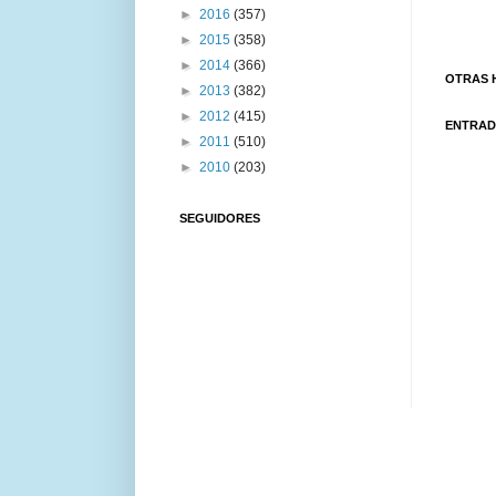
►
2016
(357)
►
2015
(358)
►
2014
(366)
OTRAS 
►
2013
(382)
►
2012
(415)
ENTRAD
►
2011
(510)
►
2010
(203)
SEGUIDORES