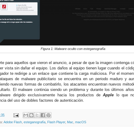
Figura 1: Malware oculto con esteganografía
rte para aquellos que vieron el anuncio, a pesar de que la imagen contenga c
er vista sin dañar el equipo. Los daños al equipo tienen lugar cuando el códi
gador te redirige a un enlace que contiene la carga maliciosa. Por el momen
ataques de malware publicitario se encuentra en un periodo maduro y a
iendo nuevas formas de combatirlo, los atacantes encuentran nuevos método
ultarlo. El malware continúa siendo un problema y durante los últimos año
lware dirigido exclusivamente hacia los productos de
Apple
lo que n
ncia del uso de dobles factores de autenticación.
:35
as:
Adobe Flash
,
esteganografía
,
Flash Player
,
Mac
,
macOS