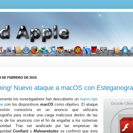
4 DE FEBRERO DE 2019
ing! Nuevo ataque a macOS con Esteganogra
emente los investigadores han descubierto un
nuevo tipo
ue
con los dispositivos
macOS
como objetivo. El ataque
stión consistiría en un anuncio que utilizaría
ografía para ocultar una carga maliciosa dentro de las
s de los anuncios con el fin de engañar a los sistemas
uridad. Tras ser analizado por las empresas de
guridad
Confiant
y
Malwarebytes
se confirmó que este