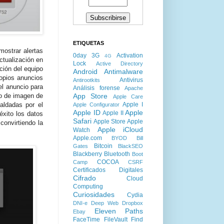
ETIQUETAS
mostrar alertas
0day
3G
Activation
4G
ctualización en
Lock
Active Directory
ción del equipo
Android
Antimalware
ropios anuncios
Antivirus
Antirootkits
el anuncio para
Análisis forense
Apache
App Store
vo de imagen de
Apple Care
Apple I
aldadas por el
Apple Configurator
Apple ID
Apple
Apple II
éxito los datos
Safari
Apple Store
Apple
convirtiendo la
Apple iCloud
Watch
Apple.com
BYOD
Bill
Bitcoin
Gates
BlackSEO
Blackberry
Bluetooth
Boot
COCOA
Camp
CSRF
Certificados Digitales
Cifrado
Cloud
Computing
Curiosidades
Cydia
DNI-e
Deep Web
Dropbox
Eleven Paths
Ebay
FaceTime
FileVault
Find