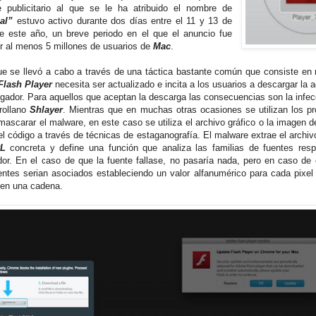
 publicitario al que se le ha atribuido el nombre de
al”
estuvo activo durante dos días entre el 11 y 13 de
e este año, un breve periodo en el que el anuncio fue
or al menos 5 millones de usuarios de
Mac
.
ue se llevó a cabo a través de una táctica bastante común que consiste en 
Flash Player
necesita ser actualizado e incita a los usuarios a descargar la a
gador. Para aquellos que aceptan la descarga las consecuencias son la infec
trollano
Shlayer
. Mientras que en muchas otras ocasiones se utilizan los p
mascarar el malware, en este caso se utiliza el archivo gráfico o la imagen d
 el código a través de técnicas de estaganografía. El malware extrae el archi
RL
concreta y define una función que analiza las familias de fuentes resp
or. En el caso de que la fuente fallase, no pasaría nada, pero en caso de 
ntes serian asociados estableciendo un valor alfanumérico para cada pixel 
en una cadena.