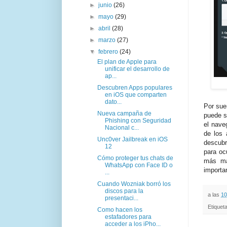
►
junio
(26)
►
mayo
(29)
►
abril
(28)
►
marzo
(27)
▼
febrero
(24)
El plan de Apple para
unificar el desarrollo de
ap...
Descubren Apps populares
en iOS que comparten
dato...
Por sue
Nueva campaña de
puede s
Phishing con Seguridad
el nave
Nacional c...
de los 
Unc0ver Jailbreak en iOS
descubr
12
para oc
Cómo proteger tus chats de
más ma
WhatsApp con Face ID o
importa
...
Cuando Wozniak borró los
discos para la
a las
10
presentaci...
Etiquet
Como hacen los
estafadores para
acceder a los iPho...