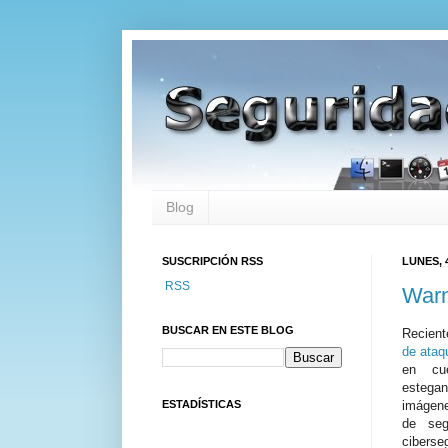
Blog
SUSCRIPCIÓN RSS
LUNES, 
RSS
Warn
BUSCAR EN ESTE BLOG
Recient
de ataq
en cue
estegan
ESTADÍSTICAS
imágene
de seg
ciberse