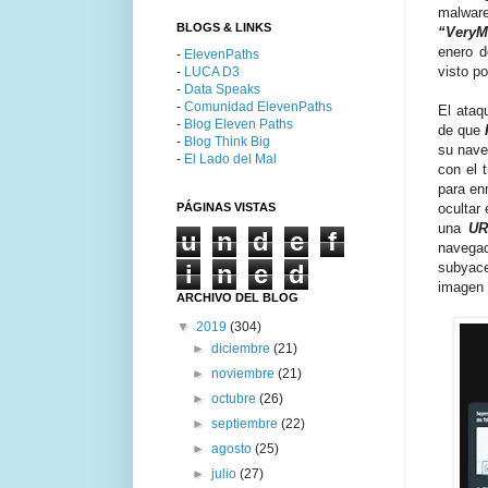
malware
BLOGS & LINKS
“VeryM
enero d
-
ElevenPaths
visto p
-
LUCA D3
-
Data Speaks
-
Comunidad ElevenPaths
El ataq
-
Blog Eleven Paths
de que
-
Blog Think Big
su nave
-
El Lado del Mal
con el 
para en
PÁGINAS VISTAS
ocultar
una
U
u
n
d
e
f
navegad
i
n
e
d
subyace
imagen 
ARCHIVO DEL BLOG
▼
2019
(304)
►
diciembre
(21)
►
noviembre
(21)
►
octubre
(26)
►
septiembre
(22)
►
agosto
(25)
►
julio
(27)