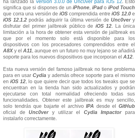
ha lanzado la
versión 3.0.0 de Unc0ver para iOS 12
. Esto
significa que si dispones de un
iPhone
,
iPad
o
iPod Touch
que corra una versión de
iOS
comprendida entre
iOS 12.0
e
iOS 12.1.2
podrás adquirir la última versión de
Unc0ver
y
disfrutar del primer jailbreak público de
iOS 12
. La única
limitación a la hora de obtener esta versión de jailbreak es
que por el momento solo está disponible para los
dispositivos con los procesadores comprendidos entre el
A8X
y el
A11
, aunque en un futuro no muy lejano se añadirá
soporte para los nuevos dispositivos que incorporan el
A12
.
Esta nueva versión del famoso jailbreak no tiene problema
para en usar
Cydia
y además ofrece soporte para el mismo
en
iOS 12
, lo que quiere decir que todos los tweaks que se
encuentran en la tienda han sido actualizados y podrán
ejecutarse con total normalidad ofreciendo todas sus
funcionalidades. Obtener este jailbreak es muy sencillo,
solo tendrás que bajarte el archivo
IPA
desde el
GitHub
oficial de
Unc0ver
y utilizar el
Cydia Impactor
para
instalarlo correctamente.