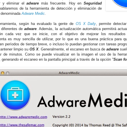
r y eliminar el
adware
más frecuente. Hoy en
Seguridad
ablaremos de la herramienta de detección y eliminación de
denominada
Adware Medic
.
erramienta, según ha evaluado la gente de
OS X Daily
, permite detect
s diferentes de
adware
. Además, la actualización automática permitirá actuali
ón cada vez que se inicie, con el objetivo de mejorar los resultados
enta es muy sencilla de utilizar, por lo que es una buena práctica para q
n en períodos de tiempo breve, o incluso lo puedan gestionar con tareas prog
mantener limpio su
OS X
. Generalmente, el escaneo en busca de
adware
suel
r de minutos. Como se puede visualizar en la imagen el uso de la herr
, generando el escaneo en la pantalla principal a través de la opción
"
Scan fo