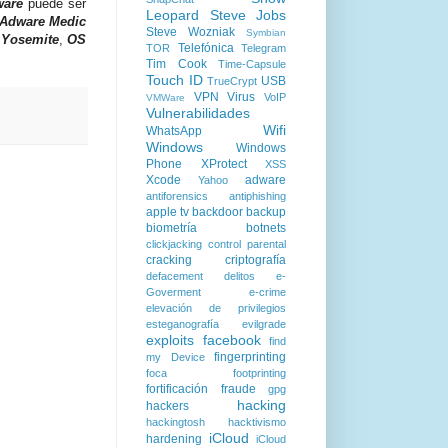
ware
puede ser
Leopard
Steve Jobs
Adware Medic
Steve Wozniak
Symbian
 Yosemite
,
OS
Telefónica
TOR
Telegram
Tim Cook
Time-Capsule
Touch ID
USB
TrueCrypt
VPN
Virus
VoIP
VMWare
Vulnerabilidades
Wifi
WhatsApp
Windows
Windows
Phone
XProtect
XSS
Xcode
adware
Yahoo
antiforensics
antiphishing
apple tv
backdoor
backup
biometría
botnets
clickjacking
control parental
cracking
criptografía
defacement
delitos
e-
Goverment
e-crime
elevación de privilegios
esteganografía
evilgrade
exploits
facebook
find
fingerprinting
my Device
foca
footprinting
fortificación
fraude
gpg
hacking
hackers
hackingtosh
hacktivismo
iCloud
hardening
iCloud