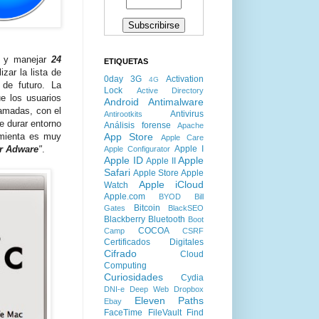
ar y manejar
24
ETIQUETAS
zar la lista de
0day
3G
Activation
4G
 de futuro. La
Lock
Active Directory
ue los usuarios
Android
Antimalware
ramadas, con el
Antivirus
Antirootkits
e durar entorno
Análisis forense
Apache
App Store
amienta es muy
Apple Care
Apple I
r Adware
"
.
Apple Configurator
Apple ID
Apple
Apple II
Safari
Apple Store
Apple
Apple iCloud
Watch
Apple.com
BYOD
Bill
Bitcoin
Gates
BlackSEO
Blackberry
Bluetooth
Boot
COCOA
Camp
CSRF
Certificados Digitales
Cifrado
Cloud
Computing
Curiosidades
Cydia
DNI-e
Deep Web
Dropbox
Eleven Paths
Ebay
FaceTime
FileVault
Find