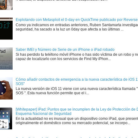
Explotando con Metasploit el 0-day en QuickTime publicado por Rever
Como ya indicamos en entradas anteriores, Ruben Santamarta investiga
seguridad, ha sacado a la luz un 0day que afecta a las últimas ...
Saber IMEI y Número de Serie de un iPhone o iPad robado
Si has perdido tu teléfono móvil iPhone o has sido víctima de un robo y n
capaz de localizarlo con los servicios de Find My iPhon...
Cómo añadir contactos de emergencia a la nueva característica de iOS 
SOS"
La nueva versión de iOS 11 viene con una nueva característica llamada
SOS ". Esta nueva función permite que el i...
[Whitepaper] iPad: Puntos que se incumplen de la Ley de Protección de D
Esquema Nacional de Seguridad
En la actualidad no es inusual que un dispositivo como iPad, que presen
originalmente el doméstico como su mercado potencial, se incorpo...