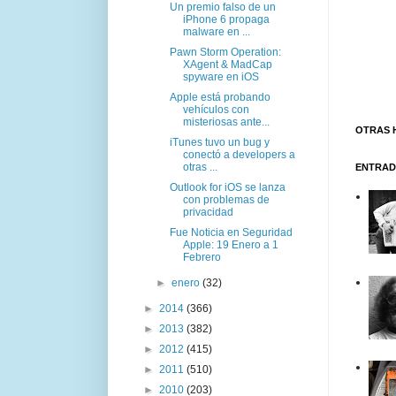
Un premio falso de un
iPhone 6 propaga
malware en ...
Pawn Storm Operation:
XAgent & MadCap
spyware en iOS
Apple está probando
vehículos con
misteriosas ante...
OTRAS 
iTunes tuvo un bug y
conectó a developers a
otras ...
ENTRAD
Outlook for iOS se lanza
con problemas de
privacidad
Fue Noticia en Seguridad
Apple: 19 Enero a 1
Febrero
►
enero
(32)
►
2014
(366)
►
2013
(382)
►
2012
(415)
►
2011
(510)
►
2010
(203)