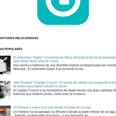
HISTORIAS RELACIONADAS
AS POPULARES
El ordenador "Zaltair" o la broma de Steve Wozniak el día de la presentaci
(que hasta Steve Jobs se creyó)
Hoy vamos a hablaros de una divertida historia protagonizada por nuest
Wozniak . El ordenador Apple II se presentó al me...
John Drapper "Capitán Crunch", el hacker del silbato que programó el p
de textos para Apple II desde la cárcel
El Capitán Crunch y los fundadores de Apple tienen una gran cantidad d
historias que vivieron juntos, sobre todo al comienz...
Un iPhone 4 vuelve a la vida desde el fondo de un lago
Un hombre ha recuperado su iPhone 4 desde la parte inferior de un lago
. Además, el dispositivo funciona. La recuperación de...