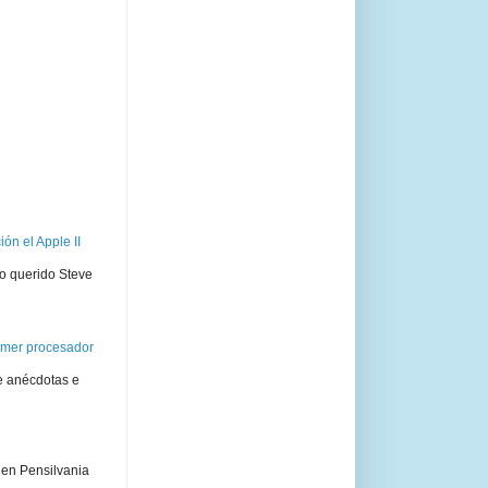
ón el Apple II
ro querido Steve
rimer procesador
e anécdotas e
 en Pensilvania