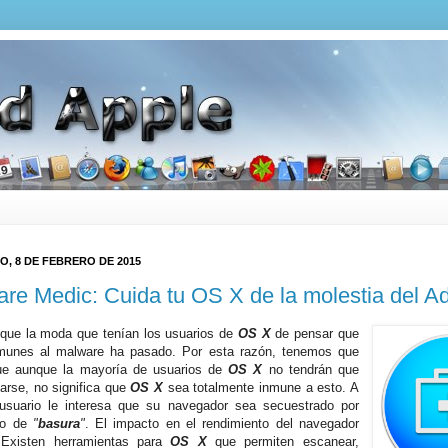
, 8 DE FEBRERO DE 2015
re Medic: Cuida tu OS X de la molestia del A
que la moda que tenían los usuarios de
OS X
de pensar que
munes al malware ha pasado. Por esta razón, tenemos que
ue aunque la mayoría de usuarios de
OS X
no tendrán que
arse, no significa que
OS X
sea totalmente inmune a esto. A
usuario le interesa que su navegador sea secuestrado por
po de
"
basura
"
. El impacto en el rendimiento del navegador
 Existen herramientas para
OS X
que permiten escanear,