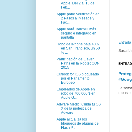
Apple: Del 2 al 15 de
Feb...
Apple pone Verificación en
2 Pasos a iMesage y
Fac...
Apple hará TouchID más
seguro e integrado en
pantalla
Entrada
Robo de iPhone baja 40%
en San Francisco, un 50
Suscribi
% ...
Participación de Eleven
Paths en la RootedCON
ENTRAD
2015
Proteg
Outlook for iOS bloqueado
por el Parlamento
#Goog
Europeo
La sema
Empleados de Apple en
repaso d
robo de 700.000 $ en
Apple G...
Adware Medic: Cuida tu OS
X de la molestia del
Adware
Apple actualiza los
bloqueos de plugins de
Flash P...