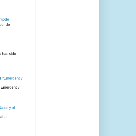
semode
dor de
o has sido
11 "Emergency
 " Emergency
atos y el
taba