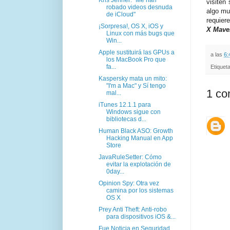
visiten 
robado videos desnuda
algo mu
de iCloud"
requier
¡Sorpresa!, OS X, iOS y
X Mave
Linux con más bugs que
Win...
Apple sustituirá las GPUs a
a las
6:
los MacBook Pro que
fa...
Etiquet
Kaspersky mata un mito:
"I'm a Mac" y Sí tengo
1 co
mal...
iTunes 12.1.1 para
Windows sigue con
bibliotecas d...
Human Black ASO: Growth
Hacking Manual en App
Store
JavaRuleSetter: Cómo
evitar la explotación de
0day...
Opinion Spy: Otra vez
camina por los sistemas
OS X
Prey Anti Theft: Anti-robo
para dispositivos iOS &...
Fue Noticia en Seguridad