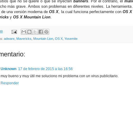
sitios que no se quiere
o que se inyecten
banners
. Por el contrario, el
mal
cho más grave. Ambos son problemas en diferentes niveles. La herramienta
e de una versión moderna de
OS X
, la cual funciona perfectamente con
OS X
ricks
y
OS X Mountain Lion
.
48
as:
adware
,
Mavericks
,
Mountain Lion
,
OS X
,
Yosemite
mentario:
Unknown
17 de febrero de 2015 a las 16:56
muy bueno y muy útil me soluciono mi problema con un virus publicitario.
Responder