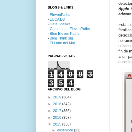
detecta
BLOGS & LINKS
Apple
h
adware
-
ElevenPaths
-
LUCA D3
-
Data Speaks
Esta h
-
Comunidad ElevenPaths
familia
-
Blog Eleven Paths
detecci
-
Blog Think Big
herrami
-
El Lado del Mal
utilice
fin de 
PÁGINAS VISTAS
a un pa
sencillo
1
4
0
8
3
3
5
4
ARCHIVO DEL BLOG
►
2019
(304)
►
2018
(342)
►
2017
(355)
►
2016
(357)
▼
2015
(358)
►
diciembre
(23)