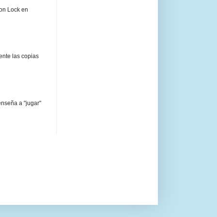
ion Lock en
ente las copias
enseña a "jugar"