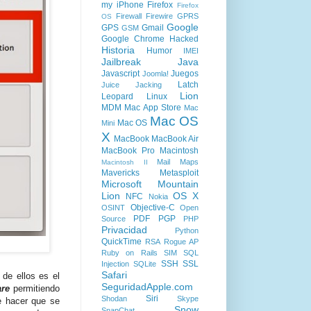
my iPhone
Firefox
Firefox
Firewall
Firewire
GPRS
OS
Google
GPS
Gmail
GSM
Google Chrome
Hacked
Historia
Humor
IMEI
Jailbreak
Java
Javascript
Juegos
Joomla!
Latch
Juice Jacking
Lion
Leopard
Linux
MDM
Mac App Store
Mac
Mac OS
Mac OS
Mini
X
MacBook
MacBook Air
MacBook Pro
Macintosh
Mail
Maps
Macintosh II
Mavericks
Metasploit
Microsoft
Mountain
Lion
OS X
NFC
Nokia
Objective-C
OSINT
Open
PDF
PGP
Source
PHP
Privacidad
Python
QuickTime
RSA
Rogue AP
Ruby on Rails
SIM
SQL
SSH
SSL
Injection
SQLite
Safari
de ellos es el
SeguridadApple.com
re
permitiendo
Siri
Shodan
Skype
e hacer que se
Snow
SnapChat