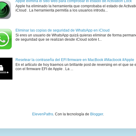
Apple elimina el sitio web para comprobar el estado de Activation Lock
Apple ha eliminado la herramienta que comprobaba el estado de Activat
iCloud . La herramienta permitía a los usuarios introdu...
Eliminar las copias de seguridad de WhatsApp en iCloud
Si eres un usuario de WhatsApp quizá quieras eliminar de forma perman
de seguridad que se realizan desde iCloud sobre t...
Resetear la contraseña del EFI firmware en MacBook #Macbook #Apple
En el artículo de hoy traemos un brillante post de reversing en el que se 
con el firmware EFI de Apple . La ...
ElevenPaths
. Con la tecnología de
Blogger
.