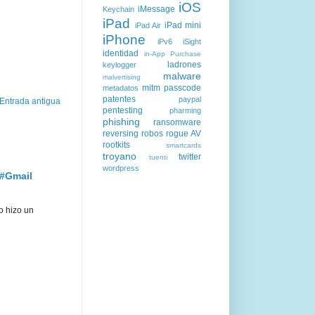
iOS
iMessage
Keychain
iPad
iPad mini
iPad Air
iPhone
iPv6
iSight
identidad
in-App Purchase
ladrones
keylogger
malware
malvertising
mitm
passcode
metadatos
patentes
paypal
Entrada antigua
pentesting
pharming
phishing
ransomware
reversing
robos
rogue AV
rootkits
smartcards
troyano
twitter
tuenti
wordpress
 #Gmail
o hizo un