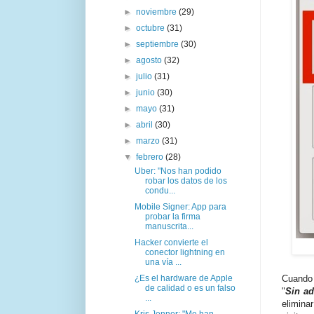
►
noviembre
(29)
►
octubre
(31)
►
septiembre
(30)
►
agosto
(32)
►
julio
(31)
►
junio
(30)
►
mayo
(31)
►
abril
(30)
►
marzo
(31)
▼
febrero
(28)
Uber: "Nos han podido
robar los datos de los
condu...
Mobile Signer: App para
probar la firma
manuscrita...
Hacker convierte el
conector lightning en
una vía ...
¿Es el hardware de Apple
Cuando 
de calidad o es un falso
"
Sin a
...
elimina
Kris Jenner: "Me han