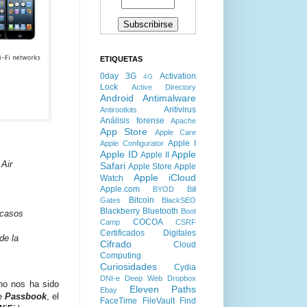
ETIQUETAS
0day
3G
Activation
4G
Lock
Active Directory
Android
Antimalware
Antivirus
Antirootkits
Análisis forense
Apache
App Store
Apple Care
Apple I
Apple Configurator
Apple ID
Apple
Apple II
 Air
Safari
Apple Store
Apple
Apple iCloud
Watch
Apple.com
BYOD
Bill
Bitcoin
Gates
BlackSEO
Blackberry
Bluetooth
Boot
 casos
COCOA
Camp
CSRF
Certificados Digitales
de la
Cifrado
Cloud
Computing
Curiosidades
Cydia
DNI-e
Deep Web
Dropbox
 no nos ha sido
Eleven Paths
Ebay
de
Passbook
, el
FaceTime
FileVault
Find