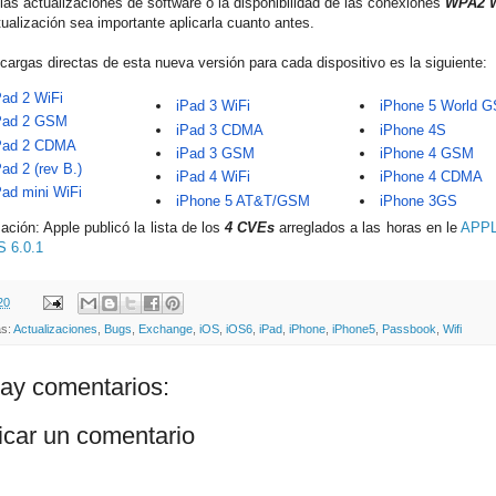
 las actualizaciones de software o la disponibilidad de las conexiones
WPA2 W
tualización sea importante aplicarla cuanto antes.
cargas directas de esta nueva versión para cada dispositivo es la siguiente:
Pad 2 WiFi
iPad 3 WiFi
iPhone 5 World
Pad 2 GSM
iPad 3 CDMA
iPhone 4S
Pad 2 CDMA
iPad 3 GSM
iPhone 4 GSM
Pad 2 (rev B.)
iPad 4 WiFi
iPhone 4 CDMA
Pad mini WiFi
iPhone 5 AT&T/GSM
iPhone 3GS
ación: Apple publicó la lista de los
4 CVEs
arreglados a las horas en le
APPL
S 6.0.1
20
as:
Actualizaciones
,
Bugs
,
Exchange
,
iOS
,
iOS6
,
iPad
,
iPhone
,
iPhone5
,
Passbook
,
Wifi
ay comentarios:
icar un comentario