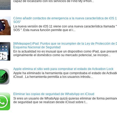
capaz de localizarlo con los servicios de Find My iPhon...
Cómo añadir contactos de emergencia a la nueva característica de iOS 
SOS"
La nueva versión de iOS 11 viene con una nueva característica llamada
SOS ". Esta nueva función permite que el i...
[Whitepaper] iPad: Puntos que se incumplen de la Ley de Protección de D
Esquema Nacional de Seguridad
En la actualidad no es inusual que un dispositivo como iPad, que presen
originalmente el doméstico como su mercado potencial, se incorpo...
Apple elimina el sitio web para comprobar el estado de Activation Lock
Apple ha eliminado la herramienta que comprobaba el estado de Activat
iCloud . La herramienta permitía a los usuarios introdu...
Eliminar las copias de seguridad de WhatsApp en iCloud
Si eres un usuario de WhatsApp quizá quieras eliminar de forma perman
de seguridad que se realizan desde iCloud sobre t...