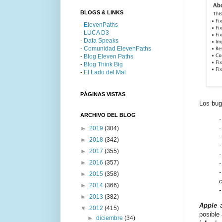
BLOGS & LINKS
-
ElevenPaths
-
LUCA D3
-
Data Speaks
-
Comunidad ElevenPaths
-
Blog Eleven Paths
-
Blog Think Big
-
El Lado del Mal
PÁGINAS VISTAS
Los bug
ARCHIVO DEL BLOG
-
-
►
2019
(304)
-
►
2018
(342)
►
2017
(355)
-
►
2016
(357)
-
-
►
2015
(358)
►
2014
(366)
►
2013
(382)
Apple
▼
2012
(415)
posible
►
diciembre
(34)