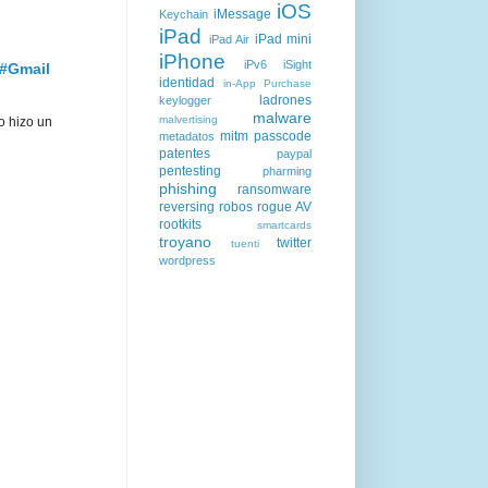
iOS
iMessage
Keychain
iPad
iPad mini
iPad Air
iPhone
iPv6
iSight
 #Gmail
identidad
in-App Purchase
ladrones
keylogger
malware
malvertising
o hizo un
mitm
passcode
metadatos
patentes
paypal
pentesting
pharming
phishing
ransomware
reversing
robos
rogue AV
rootkits
smartcards
troyano
twitter
tuenti
wordpress