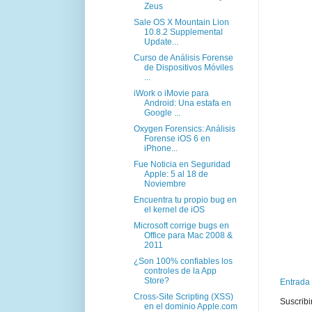
Zeus
Sale OS X Mountain Lion
10.8.2 Supplemental
Update...
Curso de Análisis Forense
de Dispositivos Móviles
...
iWork o iMovie para
Android: Una estafa en
Google ...
Oxygen Forensics: Análisis
Forense iOS 6 en
iPhone...
Fue Noticia en Seguridad
Apple: 5 al 18 de
Noviembre
Encuentra tu propio bug en
el kernel de iOS
Microsoft corrige bugs en
Office para Mac 2008 &
2011
¿Son 100% confiables los
controles de la App
Store?
Entrada
Cross-Site Scripting (XSS)
Suscribi
en el dominio Apple.com