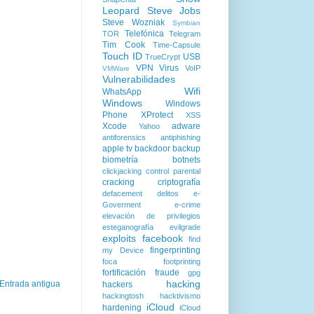
Leopard
Steve Jobs
Steve Wozniak
Symbian
Telefónica
TOR
Telegram
Tim Cook
Time-Capsule
Touch ID
USB
TrueCrypt
VPN
Virus
VoIP
VMWare
Vulnerabilidades
Wifi
WhatsApp
Windows
Windows
Phone
XProtect
XSS
Xcode
adware
Yahoo
antiforensics
antiphishing
apple tv
backdoor
backup
biometría
botnets
clickjacking
control parental
cracking
criptografía
defacement
delitos
e-
Goverment
e-crime
elevación de privilegios
esteganografía
evilgrade
exploits
facebook
find
fingerprinting
my Device
foca
footprinting
fortificación
fraude
gpg
hacking
Entrada antigua
hackers
hackingtosh
hacktivismo
iCloud
hardening
iCloud