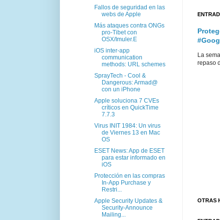
Fallos de seguridad en las
webs de Apple
ENTRAD
Más ataques contra ONGs
Proteg
pro-Tibet con
OSX/Imuler.E
#Goog
iOS inter-app
La sema
communication
repaso d
methods: URL schemes
SprayTech - Cool &
Dangerous: Armad@
con un iPhone
Apple soluciona 7 CVEs
críticos en QuickTime
7.7.3
Virus INIT 1984: Un virus
de Viernes 13 en Mac
OS
ESET News: App de ESET
para estar informado en
iOS
Protección en las compras
In-App Purchase y
Restri...
Apple Security Updates &
OTRAS 
Security-Announce
Mailing...