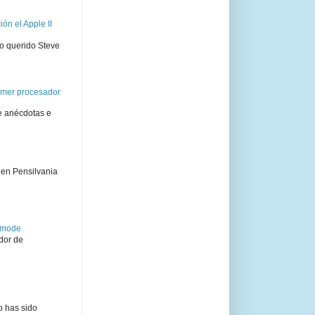
ón el Apple II
ro querido Steve
rimer procesador
e anécdotas e
 en Pensilvania
semode
dor de
o has sido