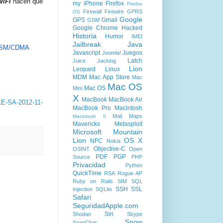
iFi
hacen que
my iPhone
Firefox
Firefox
Firewall
Firewire
GPRS
OS
Google
GPS
Gmail
GSM
Google Chrome
Hacked
Historia
Humor
IMEI
Jailbreak
Java
 GSM/CDMA
Javascript
Juegos
Joomla!
Latch
Juice Jacking
Lion
Leopard
Linux
MDM
Mac App Store
Mac
Mac OS
Mac OS
Mini
X
MacBook
MacBook Air
E-SA-2012-11-
MacBook Pro
Macintosh
Mail
Maps
Macintosh II
Mavericks
Metasploit
Microsoft
Mountain
Lion
OS X
NFC
Nokia
Objective-C
OSINT
Open
PDF
PGP
Source
PHP
Privacidad
Python
QuickTime
RSA
Rogue AP
Ruby on Rails
SIM
SQL
SSH
SSL
Injection
SQLite
Safari
SeguridadApple.com
Siri
Shodan
Skype
Snow
SnapChat