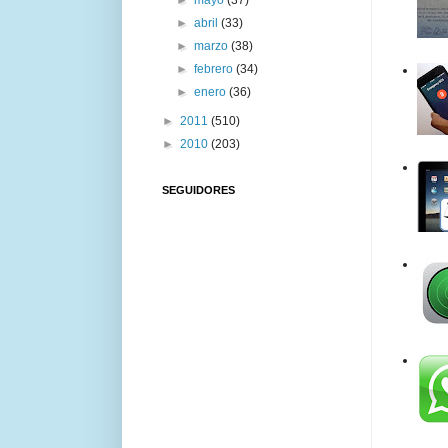
►
abril
(33)
►
marzo
(38)
►
febrero
(34)
►
enero
(36)
►
2011
(510)
►
2010
(203)
SEGUIDORES