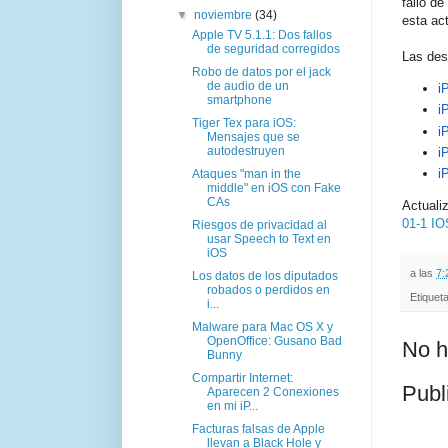
fallo de
▼
noviembre
(34)
esta ac
Apple TV 5.1.1: Dos fallos
de seguridad corregidos
Las des
Robo de datos por el jack
de audio de un
i
smartphone
i
Tiger Tex para iOS:
i
Mensajes que se
autodestruyen
i
i
Ataques "man in the
middle" en iOS con Fake
CAs
Actualiz
01-1 IO
Riesgos de privacidad al
usar Speech to Text en
iOS
a las
7:
Los datos de los diputados
robados o perdidos en
Etiquet
i...
Malware para Mac OS X y
OpenOffice: Gusano Bad
No h
Bunny
Compartir Internet:
Publ
Aparecen 2 Conexiones
en mi iP...
Facturas falsas de Apple
llevan a Black Hole y