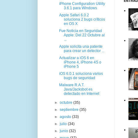
ENTRAD
iPhone Configuration Utility
3.6.1 para Windows
Apple Safari 6.0.2
soluciona 2 bugs críticos
en OS X
Fue Noticia en Seguridad
Apple: Del 22 Octubre al
...
Apple solicita una patente
para crear un detector ...
Actualizar a iOS 6 en
iPhone 4, iPhone 4S o
iPhone 5
iOS 6.0.1 soluciona varios
bugs de seguridad
Malware R.A.T.
Java/Jacksbot es
detectado en Internet
►
octubre
(35)
►
septiembre
(35)
►
agosto
(33)
►
julio
(34)
►
junio
(32)
►
mayo
(37)