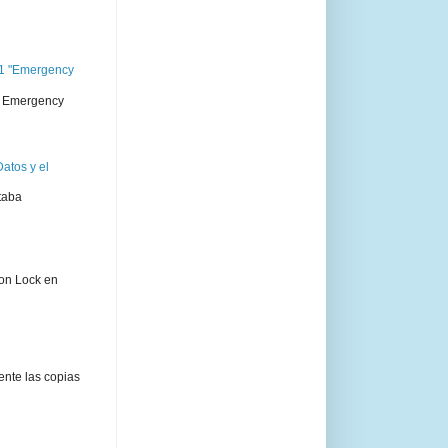
11 "Emergency
 " Emergency
atos y el
taba
ion Lock en
ente las copias