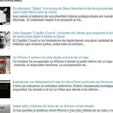
AS POPULARES
El ordenador "Zaltair" o la broma de Steve Wozniak el día de la presentaci
(que hasta Steve Jobs se creyó)
Hoy vamos a hablaros de una divertida historia protagonizada por nuest
Wozniak . El ordenador Apple II se presentó al me...
John Drapper "Capitán Crunch", el hacker del silbato que programó el p
de textos para Apple II desde la cárcel
El Capitán Crunch y los fundadores de Apple tienen una gran cantidad d
historias que vivieron juntos, sobre todo al comienz...
Un iPhone 4 vuelve a la vida desde el fondo de un lago
Un hombre ha recuperado su iPhone 4 desde la parte inferior de un lago
. Además, el dispositivo funciona. La recuperación de...
Explotando con Metasploit el 0-day en QuickTime publicado por Rever
Como ya indicamos en entradas anteriores, Ruben Santamarta investiga
seguridad, ha sacado a la luz un 0day que afecta a las últimas ...
Saber IMEI y Número de Serie de un iPhone o iPad robado
Si has perdido tu teléfono móvil iPhone o has sido víctima de un robo y n