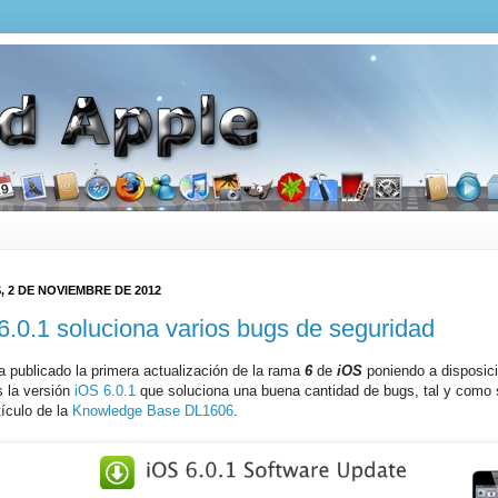
, 2 DE NOVIEMBRE DE 2012
6.0.1 soluciona varios bugs de seguridad
a publicado la primera actualización de la rama
6
de
iOS
poniendo a disposici
s la versión
iOS 6.0.1
que soluciona una buena cantidad de bugs, tal y como 
tículo de la
Knowledge Base DL1606
.