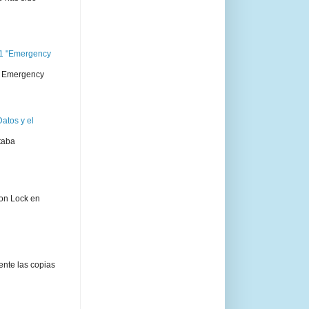
11 "Emergency
 " Emergency
atos y el
taba
ion Lock en
ente las copias