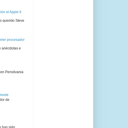
ón el Apple II
ro querido Steve
rimer procesador
e anécdotas e
 en Pensilvania
semode
dor de
o has sido