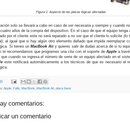
Figura 1: Aspecto de las placas lógicas afectadas
ración solo se llevará a cabo en caso de ser necesaria y siempre y cuando 
cuatro años de la compra del dispositivo. En el caso de que el equipo tenga 
do por el cliente este no será reparado a no ser que el cliente lo solicite
(lo 
l)
, al igual que si hay algún otro elemento dañado que impida reemplazar c
ógica. Si tienes un
MacBook Air
y quieres salir de dudas acerca de si tu equ
o te recomendamos que programes una cita con el soporte de
Apple
a trav
 que cuando se ingresa el número de serie de un equipo afectado en el sist
le
este notificará automáticamente a los técnicos de que es necesario el 
gica.
45
as:
Apple
,
Fallo
,
MacBook
,
MacBook Air
,
placa base
ay comentarios:
icar un comentario