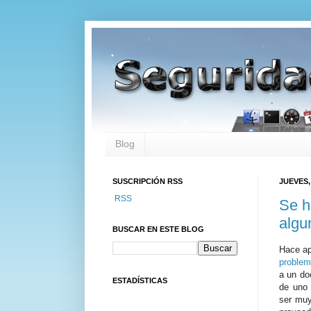
Blog
SUSCRIPCIÓN RSS
JUEVES,
RSS
Se h
algu
BUSCAR EN ESTE BLOG
Hace ap
problem
a un do
ESTADÍSTICAS
de uno 
ser muy