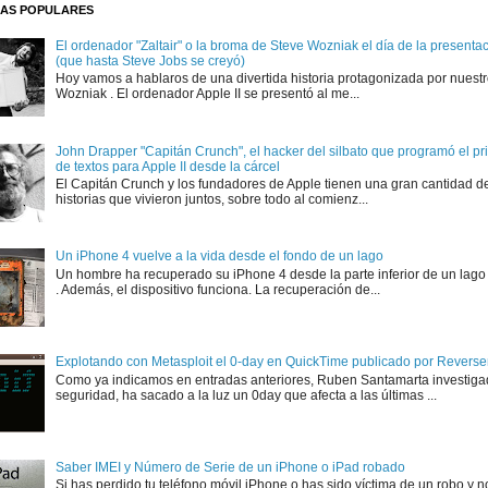
AS POPULARES
El ordenador "Zaltair" o la broma de Steve Wozniak el día de la presentaci
(que hasta Steve Jobs se creyó)
Hoy vamos a hablaros de una divertida historia protagonizada por nuest
Wozniak . El ordenador Apple II se presentó al me...
John Drapper "Capitán Crunch", el hacker del silbato que programó el p
de textos para Apple II desde la cárcel
El Capitán Crunch y los fundadores de Apple tienen una gran cantidad d
historias que vivieron juntos, sobre todo al comienz...
Un iPhone 4 vuelve a la vida desde el fondo de un lago
Un hombre ha recuperado su iPhone 4 desde la parte inferior de un lago
. Además, el dispositivo funciona. La recuperación de...
Explotando con Metasploit el 0-day en QuickTime publicado por Rever
Como ya indicamos en entradas anteriores, Ruben Santamarta investiga
seguridad, ha sacado a la luz un 0day que afecta a las últimas ...
Saber IMEI y Número de Serie de un iPhone o iPad robado
Si has perdido tu teléfono móvil iPhone o has sido víctima de un robo y n