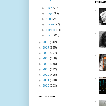
la...
ENTRAD
►
junio
(26)
►
mayo
(29)
►
abril
(28)
►
marzo
(27)
►
febrero
(24)
►
enero
(28)
►
2018
(342)
►
2017
(355)
►
2016
(357)
►
2015
(358)
►
2014
(366)
►
2013
(382)
►
2012
(415)
►
2011
(510)
►
2010
(203)
SEGUIDORES