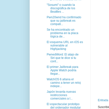
"Sosumi" o cuando la
discográfica de los
Beattles ...
Pwn20wnd ha confirmado
que su jailbreak es
compati...
Se ha encontrado un
problema en la placa
lógica de...
El esquema URL en iOS es
vulnerable al
Highjacking
PwnedWord: El atajo de
Siri que te dice si tu
cont...
El primer Jailbreak para
Apple Watch podría
llegar...
WatchOS 6 allana el
camino a tener un reloj
indepe...
Japón levanta nuevas
restricciones
comerciales a l...
Entrada
El espectacular prototipo
Suscribi
del ordenador modular