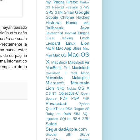
my iPhone
Firefox
Firefox
Firewall
Firewire
GPRS
OS
Google
GPS
Gmail
GSM
Google Chrome
Hacked
Historia
Humor
IMEI
no hayan pasado
Jailbreak
Java
algún otro daño
Javascript
Juegos
Joomla!
Latch
Juice Jacking
tendrá un coste
Lion
Leopard
Linux
orrectamente la
MDM
Mac App Store
Mac
ipo puede estar
Mac OS
Mac OS
és de su página
Mini
X
ema informatico
MacBook
MacBook Air
reemplazo de la
MacBook Pro
Macintosh
Mail
Maps
Macintosh II
Mavericks
Metasploit
Microsoft
Mountain
Lion
OS X
NFC
Nokia
Objective-C
OSINT
Open
PDF
PGP
Source
PHP
Privacidad
Python
QuickTime
RSA
Rogue AP
Ruby on Rails
SIM
SQL
SSH
SSL
Injection
SQLite
Safari
SeguridadApple.com
Siri
Shodan
Skype
Snow
SnapChat