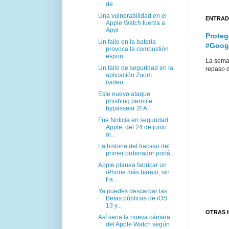
de...
Una vulnerabilidad en el
ENTRAD
Apple Watch fuerza a
Appl...
Proteg
Un fallo en la batería
#Goog
provoca la combustión
espon...
La sema
Un fallo de seguridad en la
repaso d
aplicación Zoom
(video...
Este nuevo ataque
phishing permite
bypassear 2FA
Fue Noticia en seguridad
Apple: del 24 de junio
al...
La historia del fracaso del
primer ordenador portá...
Apple planea fabricar un
iPhone más barato, sin
Fa...
Ya puedes descargar las
Betas públicas de iOS
13 y...
OTRAS 
Así seria la nueva cámara
del Apple Watch según