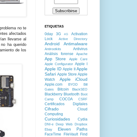
ETIQUETAS
 problema no te
entes afectados
0day
3G
Activation
4G
Lock
ían llevarse al
Active Directory
Android
Antimalware
e
no ha querido
Antivirus
Antirootkits
namiento de los
Análisis forense
Apache
App Store
Apple Care
Apple I
Apple Configurator
Apple ID
Apple
Apple II
Safari
Apple Store
Apple
Apple iCloud
Watch
Apple.com
BYOD
Bill
Bitcoin
Gates
BlackSEO
Blackberry
Bluetooth
Boot
COCOA
Camp
CSRF
Certificados Digitales
Cifrado
Cloud
Computing
Curiosidades
Cydia
DNI-e
Deep Web
Dropbox
Eleven Paths
Ebay
FaceTime
FileVault
Find