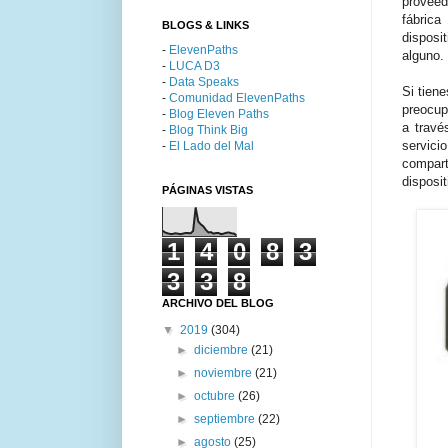
proveed
fábrica
BLOGS & LINKS
disposi
-
ElevenPaths
alguno.
-
LUCA D3
-
Data Speaks
Si tien
-
Comunidad ElevenPaths
preocu
-
Blog Eleven Paths
a travé
-
Blog Think Big
servici
-
El Lado del Mal
compart
disposi
PÁGINAS VISTAS
1
4
0
8
3
3
3
8
ARCHIVO DEL BLOG
▼
2019
(304)
►
diciembre
(21)
►
noviembre
(21)
►
octubre
(26)
►
septiembre
(22)
►
agosto
(25)