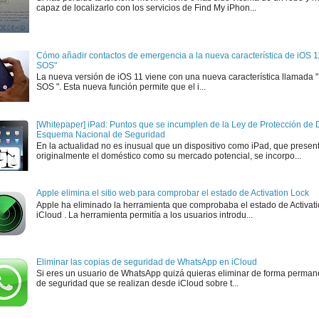
capaz de localizarlo con los servicios de Find My iPhon...
Cómo añadir contactos de emergencia a la nueva característica de iOS 
SOS"
La nueva versión de iOS 11 viene con una nueva característica llamada
SOS ". Esta nueva función permite que el i...
[Whitepaper] iPad: Puntos que se incumplen de la Ley de Protección de D
Esquema Nacional de Seguridad
En la actualidad no es inusual que un dispositivo como iPad, que presen
originalmente el doméstico como su mercado potencial, se incorpo...
Apple elimina el sitio web para comprobar el estado de Activation Lock
Apple ha eliminado la herramienta que comprobaba el estado de Activat
iCloud . La herramienta permitía a los usuarios introdu...
Eliminar las copias de seguridad de WhatsApp en iCloud
Si eres un usuario de WhatsApp quizá quieras eliminar de forma perman
de seguridad que se realizan desde iCloud sobre t...