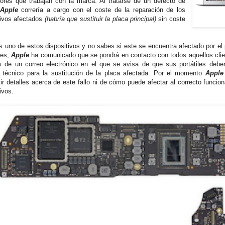
ores que trabajan con la marca. Al tratarse de un defecto de
Apple
correría a cargo con el coste de la reparación de los
tivos afectados
(habría que sustituir la placa principal)
sin coste
es uno de estos dispositivos y no sabes si este se encuentra afectado por el
pes,
Apple
ha comunicado que se pondrá en contacto con todos aquellos cli
s de un correo electrónico en el que se avisa de que sus portátiles deber
o técnico para la sustitución de la placa afectada. Por el momento
Appl
ir detalles acerca de este fallo ni de cómo puede afectar al correcto funcio
tivos.