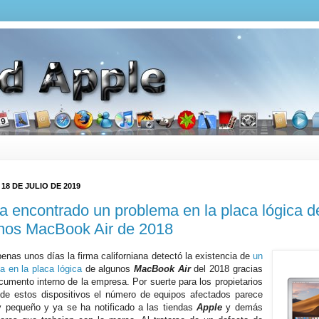
 18 DE JULIO DE 2019
a encontrado un problema en la placa lógica d
nos MacBook Air de 2018
enas unos días la firma californiana detectó la existencia de
un
a en la placa lógica
de algunos
MacBook Air
del 2018 gracias
cumento interno de la empresa. Por suerte para los propietarios
de estos dispositivos el número de equipos afectados parece
 pequeño y ya se ha notificado a las tiendas
Apple
y demás