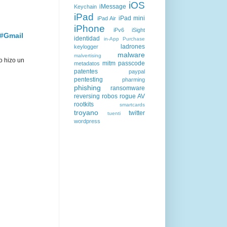
iOS
iMessage
Keychain
iPad
iPad mini
iPad Air
iPhone
iPv6
iSight
 #Gmail
identidad
in-App Purchase
ladrones
keylogger
malware
malvertising
o hizo un
mitm
passcode
metadatos
patentes
paypal
pentesting
pharming
phishing
ransomware
reversing
robos
rogue AV
rootkits
smartcards
troyano
twitter
tuenti
wordpress