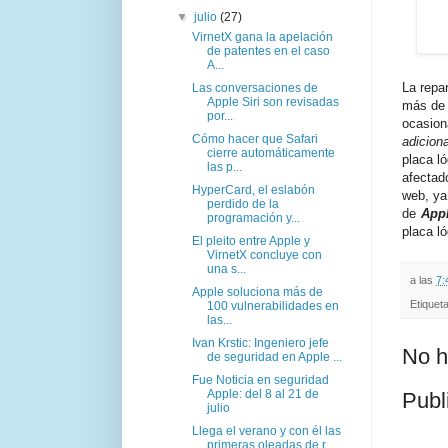
▼
julio
(27)
VirnetX gana la apelación
de patentes en el caso
A...
La repa
Las conversaciones de
Apple Siri son revisadas
más de 
por...
ocasiona
Cómo hacer que Safari
adiciona
cierre automáticamente
placa l
las p...
afectad
HyperCard, el eslabón
web, ya
perdido de la
de
App
programación y...
placa ló
El pleito entre Apple y
VirnetX concluye con
una s...
a las
7:
Apple soluciona más de
Etiquet
100 vulnerabilidades en
las...
Ivan Krstic: Ingeniero jefe
No h
de seguridad en Apple ...
Fue Noticia en seguridad
Apple: del 8 al 21 de
Publ
julio
Llega el verano y con él las
primeras oleadas de r...