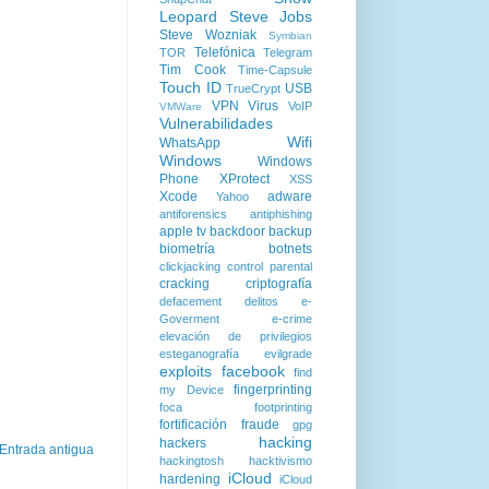
Leopard
Steve Jobs
Steve Wozniak
Symbian
Telefónica
TOR
Telegram
Tim Cook
Time-Capsule
Touch ID
USB
TrueCrypt
VPN
Virus
VoIP
VMWare
Vulnerabilidades
Wifi
WhatsApp
Windows
Windows
Phone
XProtect
XSS
Xcode
adware
Yahoo
antiforensics
antiphishing
apple tv
backdoor
backup
biometría
botnets
clickjacking
control parental
cracking
criptografía
defacement
delitos
e-
Goverment
e-crime
elevación de privilegios
esteganografía
evilgrade
exploits
facebook
find
fingerprinting
my Device
foca
footprinting
fortificación
fraude
gpg
hacking
hackers
Entrada antigua
hackingtosh
hacktivismo
iCloud
hardening
iCloud