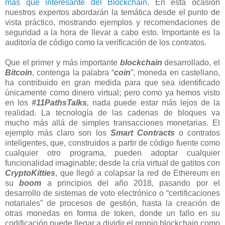
más que interesante del Blockchain
. En esta ocasión
nuestros expertos abordarán la temática desde el punto de
vista práctico, mostrando ejemplos y recomendaciones de
seguridad a la hora de llevar a cabo esto. Importante es la
auditoría de código como la verificación de los contratos.
Que el primer y más importante
blockchain
desarrollado, el
Bitcoin
, contenga la palabra “
coin
”, moneda en castellano,
ha contribuido en gran medida para que sea identificado
únicamente como dinero virtual; pero como ya hemos visto
en los
#11PathsTalks
,
nada puede estar más lejos de la
realidad. La tecnología de las cadenas de bloques va
mucho más allá de simples transacciones monetarias. El
ejemplo más claro son los
Smart Contracts
o contratos
inteligentes, que, construidos a partir de código fuente como
cualquier otro programa, pueden adoptar cualquier
funcionalidad imaginable; desde la cría virtual de gatitos con
CryptoKitties
, que llegó a colapsar la red de Ethereum en
su
boom
a principios del año 2018, pasando por el
desarrollo de sistemas de voto electrónico o “certificaciones
notariales” de procesos de gestión, hasta la creación de
otras monedas en forma de token, donde un fallo en su
codificación puede llegar a dividir el propio blockchain como