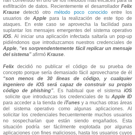
han convertido en uno de los métodos más eficaces para la
exfiltración de datos. Recientemente el desarrollador
Felix
Krause
detectó otro
método poco conocido
entre los
usuarios de
Apple
para la realización de este tipo de
ataques. En este caso se aprovecha la facilidad para
suplantar los mensajes emergentes del sistema operativo
iOS
. Al iniciar una aplicación infectada saltaría un pop-up
pidiéndonos que introduzcamos nuestros credenciales de
Apple
,
“es sorprendentemente fácil replicar un mensaje
del sistema”
afirmó
Krause
.
Felix
decidió no publicar el código de su prueba de
concepto porque sería demasiado fácil aprovecharse de él
“son menos de 30 líneas de código, y cualquier
ingeniero de iOS será capaz de construir su propio
código de phishing”
. Es habitual que el sistema
iOS
solicite que introduzcas los credenciales de tu
Apple ID
para acceder a la tienda de
iTunes
y a muchas otras áreas
del sistema operativo como algunas aplicaciones. Al
solicitar los credenciales frecuentemente muchos usuarios
no sospecharían que están siendo engañados. Esta
situación podría ser fácilmente explotada por algunas
aplicaciones con fines maliciosos, hasta los usuarios cuyos