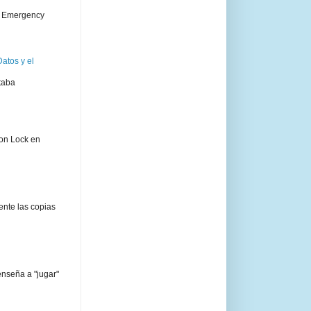
 " Emergency
atos y el
taba
ion Lock en
ente las copias
enseña a "jugar"