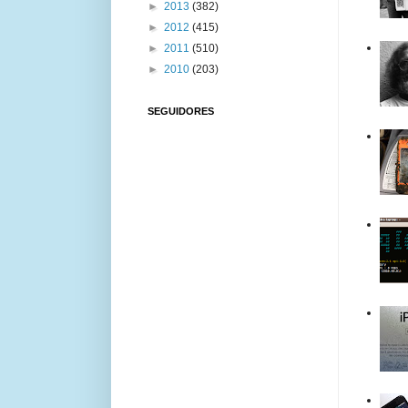
►
2013
(382)
►
2012
(415)
►
2011
(510)
►
2010
(203)
SEGUIDORES