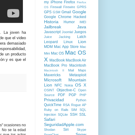
my iPhone
Firefox
Firefox
Firewall
Firewire
GPRS
OS
Google
GPS
Gmail
GSM
Google Chrome
Hacked
Historia
Humor
IMEI
Jailbreak
Java
Javascript
Juegos
Joomla!
t. La joven ha
Latch
Juice Jacking
de que el video
Lion
Leopard
Linux
 era demasiado
MDM
Mac App Store
Mac
esponsabilidad,
Mac OS
Mac OS
Mini
 de un producto
X
ión y es que el
MacBook
MacBook Air
MacBook Pro
Macintosh
Mail
Maps
Macintosh II
Mavericks
Metasploit
Microsoft
Mountain
Lion
OS X
NFC
Nokia
Objective-C
OSINT
Open
PDF
PGP
Source
PHP
Privacidad
Python
QuickTime
RSA
Rogue AP
Ruby on Rails
SIM
SQL
SSH
SSL
Injection
SQLite
Safari
SeguridadApple.com
as" ocasiones no
Siri
e. No se la edad
Shodan
Skype
Snow
r que los actos
SnapChat