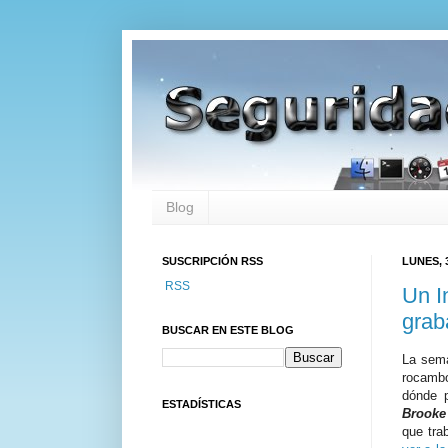
Blog
SUSCRIPCIÓN RSS
LUNES, 
RSS
Un I
grab
BUSCAR EN ESTE BLOG
La sema
rocamb
dónde p
ESTADÍSTICAS
Brooke
que tra