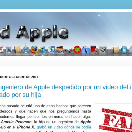
30 DE OCTUBRE DE 2017
ngeniero de Apple despedido por un video del
ado por su hija
na pasado ocurrió uno de esos hechos que parecen
olescos y que hacen que nos preguntemos hasta
odemos llegar por ser los primeros en hacer algo.
 Amelia Peterson
, la hija de un ingeniero de
Apple
bajó en el
iPhone X
,
grabó un video dónde se podía