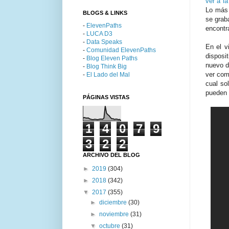
ver a l
Lo más 
BLOGS & LINKS
se grab
-
ElevenPaths
encontra
-
LUCA D3
-
Data Speaks
En el v
-
Comunidad ElevenPaths
disposit
-
Blog Eleven Paths
nuevo d
-
Blog Think Big
ver co
-
El Lado del Mal
cual so
pueden 
PÁGINAS VISTAS
1
4
0
7
9
3
2
2
ARCHIVO DEL BLOG
►
2019
(304)
►
2018
(342)
▼
2017
(355)
►
diciembre
(30)
►
noviembre
(31)
▼
octubre
(31)