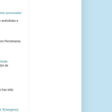
rimer procesador
e anécdotas e
 en Pensilvania
semode
dor de
o has sido
11 "Emergency