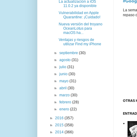
#Goog
La actualización a iOS
11.0.2 ya disponible
La sema
Vulnerabilidad en Apple
repaso d
Quarantine: ¡Cuidado!
Nueva versión del troyano
OceanLotus para
macOS ha...
Ventajas y riesgos de
utilizar Find my iPhone
►
septiembre
(30)
►
agosto
(31)
►
julio
(31)
►
junio
(30)
►
mayo
(31)
►
abril
(30)
►
marzo
(30)
OTRAS 
►
febrero
(28)
►
enero
(22)
ENTRAD
►
2016
(357)
►
2015
(358)
►
2014
(366)