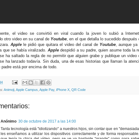
ente, el video se convirtió en viral cuando la joven lo subió a Interne
do otro video en su canal de
Youtube
, en el que detalla lo sucedido después 
izara.
Apple
le pidió que quitara el video del canal de
Youtube
, aunque ya
ya que se había viralizado.
Apple
despidió a su padre, quien asume toda la r
se ha saltado la regla de no permitir que alguien grabe y publique un video
se ha lanzado todavía. Sin duda, una de esas historias que llaman la atenc
 padre está por encima de todo.
34
as:
Animoji
,
Apple Campus
,
Apple Pay
,
iPhone X
,
QR Code
mentarios:
Anónimo
30 de octubre de 2017 a las 14:00
Tanta tecnología está "idiotizando" a nuestros hijos, sin contar que en "demasiad
les enseñamos a utilizar los dispositivos correctamente y de forma responsabl
que tenía la chica del vídeo, pero se ve ya bastante "grande" como para sabe