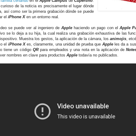
a familia cenando
en el
Apple Campus
de
Cupertino
.
curioso de la noticia es precisamente el lugar dónde
a, así como ser la primera grabación dónde se puede
r el
iPhone X
en un entorno real.
ideo se puede ver al ingeniero de
Apple
haciendo un pago con el
Apple P
ivo se lo deja a su hija, la cual realiza una grabación exhaustiva de las func
ispositivo. Muestra los gestos, la aplicación de la cámara, los
animojis
, etc
mo el
iPhone X
es, claramente, una unidad de prueba que
Apple
les da a sus
lo tiene un código
QR
para empleados y una nota en la aplicación de
Note
ver nombres en clave para productos
Apple
todavía no publicados.