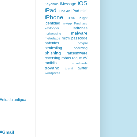
iOS
iMessage
Keychain
iPad
iPad mini
iPad Air
iPhone
iPv6
iSight
identidad
in-App Purchase
ladrones
keylogger
malware
malvertising
mitm
passcode
metadatos
patentes
paypal
pentesting
pharming
phishing
ransomware
reversing
robos
rogue AV
rootkits
smartcards
troyano
twitter
tuenti
wordpress
Entrada antigua
 #Gmail