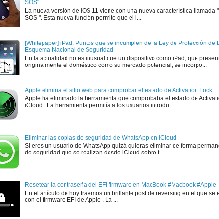
SOS"
La nueva versión de iOS 11 viene con una nueva característica llamada
SOS ". Esta nueva función permite que el i...
[Whitepaper] iPad: Puntos que se incumplen de la Ley de Protección de D
Esquema Nacional de Seguridad
En la actualidad no es inusual que un dispositivo como iPad, que presen
originalmente el doméstico como su mercado potencial, se incorpo...
Apple elimina el sitio web para comprobar el estado de Activation Lock
Apple ha eliminado la herramienta que comprobaba el estado de Activat
iCloud . La herramienta permitía a los usuarios introdu...
Eliminar las copias de seguridad de WhatsApp en iCloud
Si eres un usuario de WhatsApp quizá quieras eliminar de forma perman
de seguridad que se realizan desde iCloud sobre t...
Resetear la contraseña del EFI firmware en MacBook #Macbook #Apple
En el artículo de hoy traemos un brillante post de reversing en el que se 
con el firmware EFI de Apple . La ...