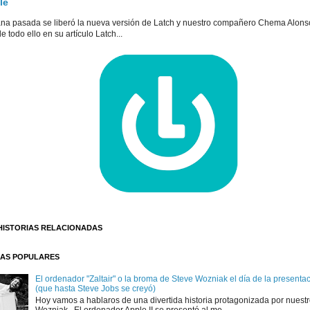
le
na pasada se liberó la nueva versión de Latch y nuestro compañero Chema Alons
e todo ello en su artículo Latch...
HISTORIAS RELACIONADAS
AS POPULARES
El ordenador "Zaltair" o la broma de Steve Wozniak el día de la presentaci
(que hasta Steve Jobs se creyó)
Hoy vamos a hablaros de una divertida historia protagonizada por nuest
Wozniak . El ordenador Apple II se presentó al me...