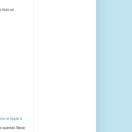
o hizo un
ón el Apple II
ro querido Steve