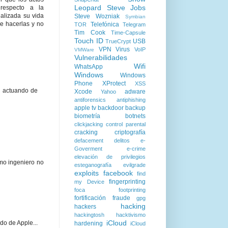
Leopard
Steve Jobs
 respecto a la
ualizada su vida
Steve Wozniak
Symbian
e hacerlas y no
Telefónica
TOR
Telegram
Tim Cook
Time-Capsule
Touch ID
USB
TrueCrypt
VPN
Virus
VoIP
VMWare
Vulnerabilidades
Wifi
WhatsApp
Windows
Windows
Phone
XProtect
XSS
en actuando de
Xcode
adware
Yahoo
antiforensics
antiphishing
apple tv
backdoor
backup
biometría
botnets
clickjacking
control parental
cracking
criptografía
defacement
delitos
e-
Goverment
e-crime
elevación de privilegios
omo ingeniero no
esteganografía
evilgrade
exploits
facebook
find
fingerprinting
my Device
foca
footprinting
fortificación
fraude
gpg
hacking
hackers
hackingtosh
hacktivismo
iCloud
do de Apple...
hardening
iCloud