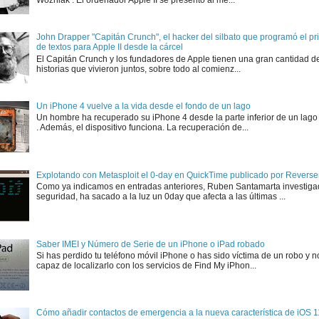
John Drapper "Capitán Crunch", el hacker del silbato que programó el p
de textos para Apple II desde la cárcel
El Capitán Crunch y los fundadores de Apple tienen una gran cantidad d
historias que vivieron juntos, sobre todo al comienz...
Un iPhone 4 vuelve a la vida desde el fondo de un lago
Un hombre ha recuperado su iPhone 4 desde la parte inferior de un lago
. Además, el dispositivo funciona. La recuperación de...
Explotando con Metasploit el 0-day en QuickTime publicado por Rever
Como ya indicamos en entradas anteriores, Ruben Santamarta investiga
seguridad, ha sacado a la luz un 0day que afecta a las últimas ...
Saber IMEI y Número de Serie de un iPhone o iPad robado
Si has perdido tu teléfono móvil iPhone o has sido víctima de un robo y n
capaz de localizarlo con los servicios de Find My iPhon...
Cómo añadir contactos de emergencia a la nueva característica de iOS 