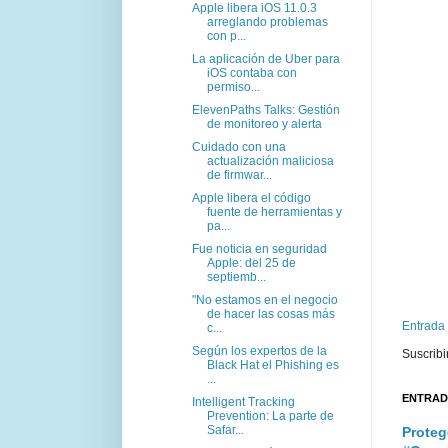
Apple libera iOS 11.0.3
arreglando problemas
con p...
La aplicación de Uber para
iOS contaba con
permiso...
ElevenPaths Talks: Gestión
de monitoreo y alerta
Cuidado con una
actualización maliciosa
de firmwar...
Apple libera el código
fuente de herramientas y
pa...
Fue noticia en seguridad
Apple: del 25 de
septiemb...
"No estamos en el negocio
de hacer las cosas más
Entrada
c...
Según los expertos de la
Suscribi
Black Hat el Phishing es
...
ENTRAD
Intelligent Tracking
Prevention: La parte de
Safar...
Proteg