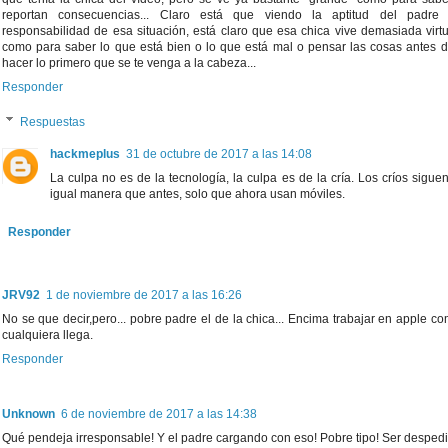
reportan consecuencias... Claro está que viendo la aptitud del padre
responsabilidad de esa situación, está claro que esa chica vive demasiada virt
como para saber lo que está bien o lo que está mal o pensar las cosas antes d
hacer lo primero que se te venga a la cabeza...
Responder
Respuestas
hackmeplus
31 de octubre de 2017 a las 14:08
La culpa no es de la tecnología, la culpa es de la cría. Los críos sigu
igual manera que antes, solo que ahora usan móviles.
Responder
JRV92
1 de noviembre de 2017 a las 16:26
No se que decir,pero... pobre padre el de la chica... Encima trabajar en apple c
cualquiera llega.
Responder
Unknown
6 de noviembre de 2017 a las 14:38
Qué pendeja irresponsable! Y el padre cargando con eso! Pobre tipo! Ser despedi