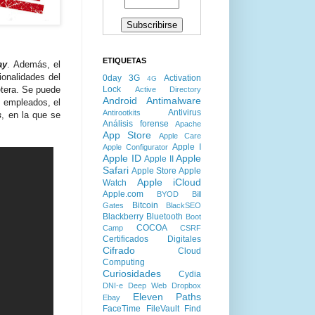
ETIQUETAS
ay
. Además, el
ionalidades del
0day
3G
Activation
4G
Lock
étera. Se puede
Active Directory
Android
Antimalware
 empleados, el
Antivirus
Antirootkits
s
, en la que se
Análisis forense
Apache
App Store
Apple Care
Apple I
Apple Configurator
Apple ID
Apple
Apple II
Safari
Apple Store
Apple
Apple iCloud
Watch
Apple.com
BYOD
Bill
Bitcoin
Gates
BlackSEO
Blackberry
Bluetooth
Boot
COCOA
Camp
CSRF
Certificados Digitales
Cifrado
Cloud
Computing
Curiosidades
Cydia
DNI-e
Deep Web
Dropbox
Eleven Paths
Ebay
FaceTime
FileVault
Find