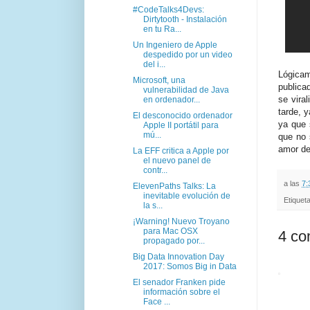
#CodeTalks4Devs:
Dirtytooth - Instalación
en tu Ra...
Un Ingeniero de Apple
despedido por un video
del i...
Lógicam
Microsoft, una
publica
vulnerabilidad de Java
se viral
en ordenador...
tarde, 
El desconocido ordenador
ya que 
Apple II portátil para
mú...
que no 
amor de
La EFF critica a Apple por
el nuevo panel de
contr...
a las
7:
ElevenPaths Talks: La
inevitable evolución de
Etiquet
la s...
¡Warning! Nuevo Troyano
para Mac OSX
4 co
propagado por...
Big Data Innovation Day
2017: Somos Big in Data
El senador Franken pide
información sobre el
Face ...