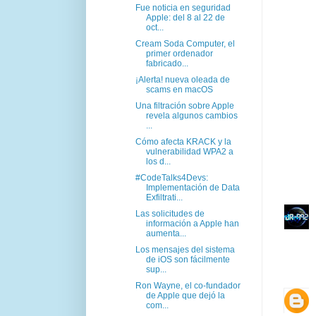
Fue noticia en seguridad
Apple: del 8 al 22 de
oct...
Cream Soda Computer, el
primer ordenador
fabricado...
¡Alerta! nueva oleada de
scams en macOS
Una filtración sobre Apple
revela algunos cambios
...
Cómo afecta KRACK y la
vulnerabilidad WPA2 a
los d...
#CodeTalks4Devs:
Implementación de Data
Exfiltrati...
Las solicitudes de
información a Apple han
aumenta...
Los mensajes del sistema
de iOS son fácilmente
sup...
Ron Wayne, el co-fundador
de Apple que dejó la
com...