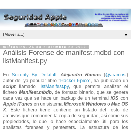
▼
miércoles, 26 de diciembre de 2012
Análisis Forense de manifest.mdbd con
listManifest.py
En
Security By Defatult
,
Alejandro Ramos
(
@aramosf
)
autor del ya popular libro "
Hacker Épico
", ha publicado un
script
llamado
listManifest.py
, que permite analizar el
fichero
Manifest.mbdb
, de formato binario, que se genera
cada vez que se hace un backup de un terminal
iOS
con
Apple iTunes
en un sistema
Microsoft Windows
o
Mac OS
X
. Este fichero tiene contiene un listado del resto de
archivos que componen la copia de seguridad, así como sus
propiedades, lo que lo hace especialmente útil para los
analistas forenses y pentesters. La estructura de los