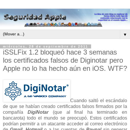
▼
miércoles, 28 de septiembre de 2011
iSSLFix 1.2 bloqueó hace 3 semanas
los certificados falsos de Diginotar pero
Apple no lo ha hecho aún en iOS. WTF?
Cuando saltó el escándalo
de que se habían creado certificados falsos firmados por la
compañía
DigiNotar
(que al final ha terminado en
bancarota) todo el mundo se preocupó. Estos certificados
podrían permitir a un atacante acceder al correo electrónico
de
Gmail
,
Hotmail
o a las cuentas de
Paypal
sin generar