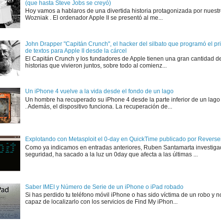
(que hasta Steve Jobs se creyó)
Hoy vamos a hablaros de una divertida historia protagonizada por nuest
Wozniak . El ordenador Apple II se presentó al me...
John Drapper "Capitán Crunch", el hacker del silbato que programó el p
de textos para Apple II desde la cárcel
El Capitán Crunch y los fundadores de Apple tienen una gran cantidad d
historias que vivieron juntos, sobre todo al comienz...
Un iPhone 4 vuelve a la vida desde el fondo de un lago
Un hombre ha recuperado su iPhone 4 desde la parte inferior de un lago
. Además, el dispositivo funciona. La recuperación de...
Explotando con Metasploit el 0-day en QuickTime publicado por Rever
Como ya indicamos en entradas anteriores, Ruben Santamarta investiga
seguridad, ha sacado a la luz un 0day que afecta a las últimas ...
Saber IMEI y Número de Serie de un iPhone o iPad robado
Si has perdido tu teléfono móvil iPhone o has sido víctima de un robo y n
capaz de localizarlo con los servicios de Find My iPhon...