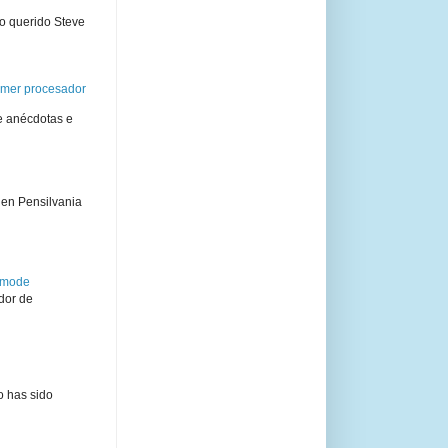
ro querido Steve
rimer procesador
e anécdotas e
 en Pensilvania
semode
dor de
o has sido