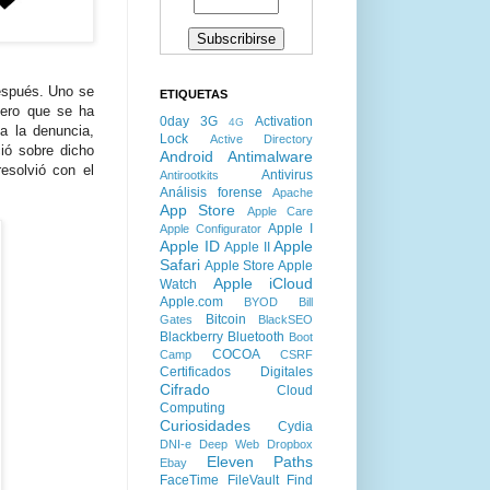
spués. Uno se
ETIQUETAS
nero que se ha
0day
3G
Activation
4G
a la denuncia,
Lock
Active Directory
ó sobre dicho
Android
Antimalware
esolvió con el
Antivirus
Antirootkits
Análisis forense
Apache
App Store
Apple Care
Apple I
Apple Configurator
Apple ID
Apple
Apple II
Safari
Apple Store
Apple
Apple iCloud
Watch
Apple.com
BYOD
Bill
Bitcoin
Gates
BlackSEO
Blackberry
Bluetooth
Boot
COCOA
Camp
CSRF
Certificados Digitales
Cifrado
Cloud
Computing
Curiosidades
Cydia
DNI-e
Deep Web
Dropbox
Eleven Paths
Ebay
FaceTime
FileVault
Find