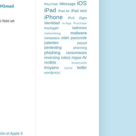
iOS
iMessage
Keychain
 #Gmail
iPad
iPad mini
iPad Air
iPhone
iPv6
iSight
o hizo un
identidad
in-App Purchase
ladrones
keylogger
malware
malvertising
mitm
passcode
metadatos
patentes
paypal
pentesting
pharming
phishing
ransomware
reversing
robos
rogue AV
rootkits
smartcards
troyano
twitter
tuenti
wordpress
ón el Apple II