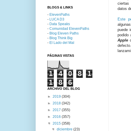
cierta
BLOGS & LINKS
datos d
-
ElevenPaths
Este p
-
LUCA D3
-
Data Speaks
algunas
-
Comunidad ElevenPaths
puede i
-
Blog Eleven Paths
podido 
-
Blog Think Big
Apple
-
El Lado del Mal
defecto
lanzami
PÁGINAS VISTAS
1
4
0
8
1
1
8
6
ARCHIVO DEL BLOG
►
2019
(304)
►
2018
(342)
►
2017
(355)
►
2016
(357)
▼
2015
(358)
▼
diciembre
(23)