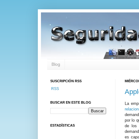
Blog
SUSCRIPCIÓN RSS
MIÉRCOL
RSS
Appl
BUSCAR EN ESTE BLOG
La emp
relacio
demanda
por lo 
ESTADÍSTICAS
de los 
demanda
es cap