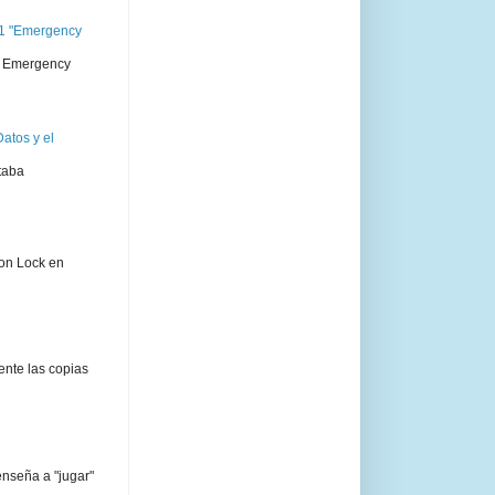
11 "Emergency
 " Emergency
atos y el
taba
ion Lock en
ente las copias
enseña a "jugar"