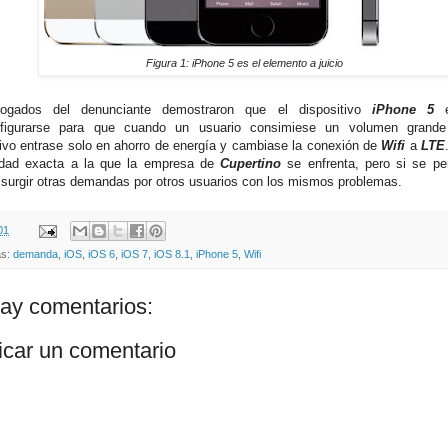
Figura 1: iPhone 5 es el elemento a juicio
ogados del denunciante demostraron que el dispositivo
iPhone 5
e
nfigurarse para que cuando un usuario consimiese un volumen grande
tivo entrase solo en ahorro de energía y cambiase la conexión de
Wifi
a
LTE
idad exacta a la que la empresa de
Cupertino
se enfrenta, pero si se per
 surgir otras demandas por otros usuarios con los mismos problemas.
01
as:
demanda
,
iOS
,
iOS 6
,
iOS 7
,
iOS 8.1
,
iPhone 5
,
Wifi
ay comentarios:
icar un comentario