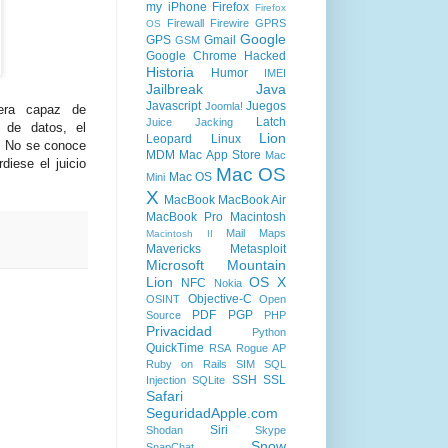
my iPhone
Firefox
Firefox
Firewall
Firewire
GPRS
OS
Google
GPS
Gmail
GSM
Google Chrome
Hacked
Historia
Humor
IMEI
Jailbreak
Java
Javascript
Juegos
Joomla!
ra capaz de
Latch
Juice Jacking
 de datos, el
Lion
Leopard
Linux
. No se conoce
MDM
Mac App Store
Mac
diese el juicio
Mac OS
Mac OS
Mini
X
MacBook
MacBook Air
MacBook Pro
Macintosh
Mail
Maps
Macintosh II
Mavericks
Metasploit
Microsoft
Mountain
Lion
OS X
NFC
Nokia
Objective-C
OSINT
Open
PDF
PGP
Source
PHP
Privacidad
Python
QuickTime
RSA
Rogue AP
Ruby on Rails
SIM
SQL
SSH
SSL
Injection
SQLite
Safari
SeguridadApple.com
Siri
Shodan
Skype
Snow
SnapChat