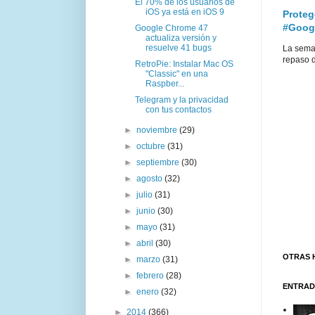
El 70% de los usuarios de
iOS ya está en iOS 9
Proteg
#Goog
Google Chrome 47
actualiza versión y
resuelve 41 bugs
La sema
repaso d
RetroPie: Instalar Mac OS
"Classic" en una
Raspber...
Telegram y la privacidad
con tus contactos
►
noviembre
(29)
►
octubre
(31)
►
septiembre
(30)
►
agosto
(32)
►
julio
(31)
►
junio
(30)
►
mayo
(31)
►
abril
(30)
OTRAS 
►
marzo
(31)
►
febrero
(28)
ENTRAD
►
enero
(32)
►
2014
(366)