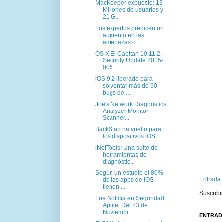
MacKeeper expuesto: 13
Millones de usuarios y
21 G...
Los expertos predicen un
aumento en las
amenazas c...
OS X El Capitan 10.11.2,
Security Update 2015-
005 ...
iOS 9.2 liberado para
solventar más de 50
bugs de ...
Joe's Network Diagnostics
Analyzer Monitor
Scanner...
BackStab ha vuelto para
los dispositivos iOS
iNetTools: Una suite de
herramientas de
diagnóstic...
Según un estudio el 80%
Entrada
de las apps de iOS
tienen ...
Suscribi
Fue Noticia en Seguridad
Apple: Del 23 de
Noviembr...
ENTRAD