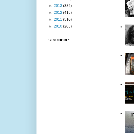
►
2013
(382)
►
2012
(415)
►
2011
(510)
►
2010
(203)
SEGUIDORES