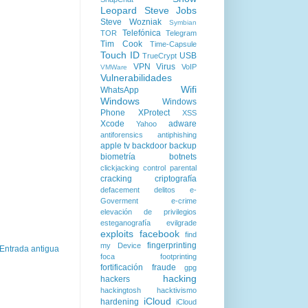
Leopard
Steve Jobs
Steve Wozniak
Symbian
Telefónica
TOR
Telegram
Tim Cook
Time-Capsule
Touch ID
USB
TrueCrypt
VPN
Virus
VoIP
VMWare
Vulnerabilidades
Wifi
WhatsApp
Windows
Windows
Phone
XProtect
XSS
Xcode
adware
Yahoo
antiforensics
antiphishing
apple tv
backdoor
backup
biometría
botnets
clickjacking
control parental
cracking
criptografía
defacement
delitos
e-
Goverment
e-crime
elevación de privilegios
esteganografía
evilgrade
exploits
facebook
find
fingerprinting
my Device
Entrada antigua
foca
footprinting
fortificación
fraude
gpg
hacking
hackers
hackingtosh
hacktivismo
iCloud
hardening
iCloud