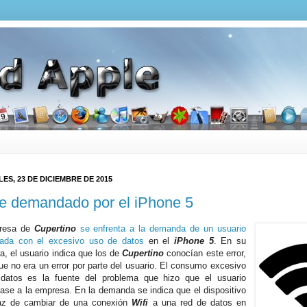
ES, 23 DE DICIEMBRE DE 2015
e demandado por el iPhone 5
resa de
Cupertino
se enfrenta a la demanda de un usuario
nada con el excesivo uso de datos
en el
iPhone 5
. En su
, el usuario indica que los de
Cupertino
conocían este error,
que no era un error por parte del usuario. El consumo excesivo
datos es la fuente del problema que hizo que el usuario
se a la empresa. En la demanda se indica que el dispositivo
az de cambiar de una conexión
Wifi
a una red de datos en