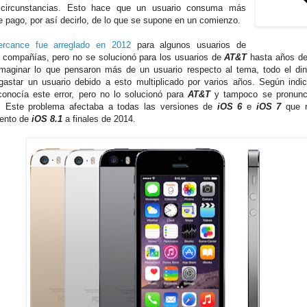
s circunstancias. Esto hace que un usuario consuma más
e pago, por así decirlo, de lo que se supone en un comienzo.
ercance fue arreglado en 2012
para algunos usuarios de
 compañías, pero no se solucionó para los usuarios de
AT&T
hasta años de
maginar lo que pensaron más de un usuario respecto al tema, todo el di
gastar un usuario debido a esto multiplicado por varios años. Según indic
conocía este error, pero no lo solucionó para
AT&T
y tampoco se pronunci
. Este problema afectaba a todas las versiones de
iOS 6
e
iOS 7
que r
ento de
iOS 8.1
a finales de 2014.