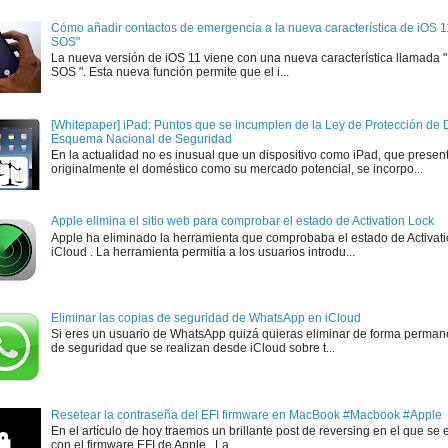
Cómo añadir contactos de emergencia a la nueva característica de iOS 
SOS"
La nueva versión de iOS 11 viene con una nueva característica llamada
SOS ". Esta nueva función permite que el i...
[Whitepaper] iPad: Puntos que se incumplen de la Ley de Protección de D
Esquema Nacional de Seguridad
En la actualidad no es inusual que un dispositivo como iPad, que presen
originalmente el doméstico como su mercado potencial, se incorpo...
Apple elimina el sitio web para comprobar el estado de Activation Lock
Apple ha eliminado la herramienta que comprobaba el estado de Activat
iCloud . La herramienta permitía a los usuarios introdu...
Eliminar las copias de seguridad de WhatsApp en iCloud
Si eres un usuario de WhatsApp quizá quieras eliminar de forma perman
de seguridad que se realizan desde iCloud sobre t...
Resetear la contraseña del EFI firmware en MacBook #Macbook #Apple
En el artículo de hoy traemos un brillante post de reversing en el que se 
con el firmware EFI de Apple . La ...