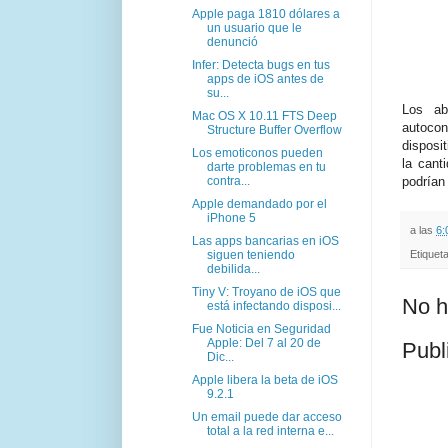
Apple paga 1810 dólares a
un usuario que le
denunció
Infer: Detecta bugs en tus
apps de iOS antes de
su...
Los ab
Mac OS X 10.11 FTS Deep
autoco
Structure Buffer Overflow
disposi
Los emoticonos pueden
la cant
darte problemas en tu
contra...
podrían
Apple demandado por el
iPhone 5
a las
6:
Las apps bancarias en iOS
siguen teniendo
Etiquet
debilida...
Tiny V: Troyano de iOS que
No h
está infectando disposi...
Fue Noticia en Seguridad
Apple: Del 7 al 20 de
Publ
Dic...
Apple libera la beta de iOS
9.2.1
Un email puede dar acceso
total a la red interna e...