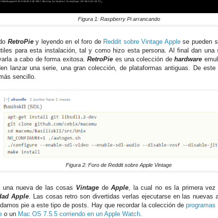
Figura 1: Raspberry Pi arrancando
ndo
RetroPie
y leyendo en el foro de
Reddit sobre Vintage Apple
se pueden sa
tiles para esta instalación, tal y como hizo esta persona. Al final dan una
evarla a cabo de forma exitosa.
RetroPie
es una colección de
hardware
emul
en lanzar una serie, una gran colección, de plataformas antiguas. De este
ás sencillo.
Figura 2: Foro de Reddit sobre Apple Vintage
s una nueva de las cosas
Vintage
de
Apple
, la cual no es la primera ve
dad Apple
. Las cosas retro son divertidas verlas ejecutarse en las nuevas a
o damos pie a este tipo de posts. Hay que recordar la colección de
programas 
e
o un
Mac OS 7.5.5 corriendo en un Apple Watch
.