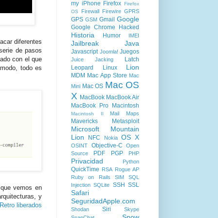
my iPhone
Firefox
Firefox
Firewall
Firewire
GPRS
OS
Google
GPS
Gmail
GSM
Google Chrome
Hacked
Historia
Humor
IMEI
car diferentes
Jailbreak
Java
 serie de pasos
Javascript
Juegos
Joomla!
ado con el que
Latch
Juice Jacking
Lion
Leopard
Linux
 modo, todo es
MDM
Mac App Store
Mac
Mac OS
Mac OS
Mini
X
MacBook
MacBook Air
MacBook Pro
Macintosh
Mail
Maps
Macintosh II
Mavericks
Metasploit
Microsoft
Mountain
Lion
OS X
NFC
Nokia
Objective-C
OSINT
Open
PDF
PGP
Source
PHP
Privacidad
Python
QuickTime
RSA
Rogue AP
Ruby on Rails
SIM
SQL
SSH
SSL
Injection
SQLite
z que vemos en
Safari
rquitecturas, y
SeguridadApple.com
Retro liberados
Siri
Shodan
Skype
Snow
SnapChat