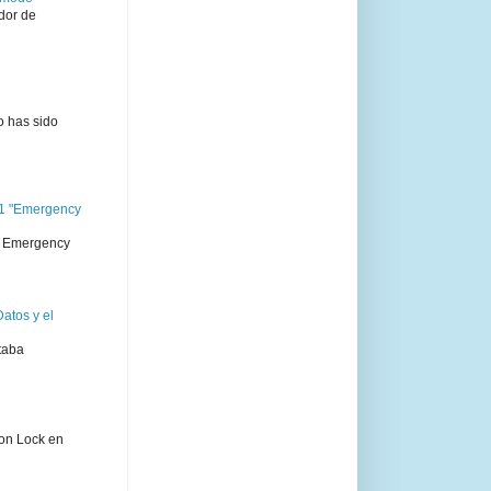
dor de
o has sido
11 "Emergency
 " Emergency
atos y el
taba
ion Lock en