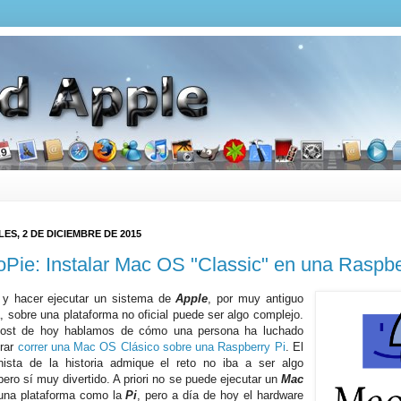
ES, 2 DE DICIEMBRE DE 2015
oPie: Instalar Mac OS "Classic" en una Raspbe
r y hacer ejecutar un sistema de
Apple
, por muy antiguo
, sobre una plataforma no oficial puede ser algo complejo.
post de hoy hablamos de cómo una persona ha luchado
grar
correr una Mac OS Clásico sobre una Raspberry Pi
. El
nista de la historia admique el reto no iba a ser algo
pero sí muy divertido. A priori no se puede ejecutar un
Mac
na plataforma como la
Pi
, pero a día de hoy el hardware