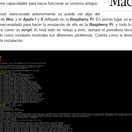
iene capacidades para hacer funcionar un sistema antiguo.
post mencionado anteriormente se puede ver algo del
u de
Woz
y el
Apple I
y
II
reflejado en la
Raspberry Pi
. En primer lugar se p
 precompilado para hacer la emulación de ello en la
Raspberry Pi
, y todo l
ra correr un
script
. Al final todo se redujo a esto, aunque el periodista tec
do como instalarlo mostraba sus diferentes problemas. Cuenta como le llevo
 la instalación.