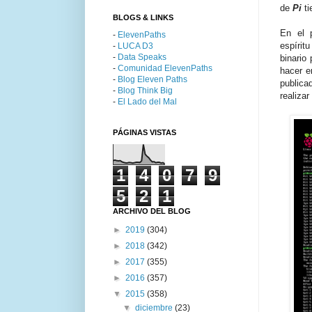
de
Pi
t
BLOGS & LINKS
En el 
-
ElevenPaths
espírit
-
LUCA D3
-
Data Speaks
binario
-
Comunidad ElevenPaths
hacer e
-
Blog Eleven Paths
publica
-
Blog Think Big
realizar
-
El Lado del Mal
PÁGINAS VISTAS
1
4
0
7
9
5
2
1
ARCHIVO DEL BLOG
►
2019
(304)
►
2018
(342)
►
2017
(355)
►
2016
(357)
▼
2015
(358)
▼
diciembre
(23)