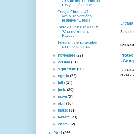
El 70% de los usuarios de
iOS ya está en iOS 9
Google Chrome 47
actualiza versión y
resuelve 41 bugs
Entrada
RetroPie: Instalar Mac OS
"Classic" en una
Suscribi
Raspber...
Telegram y la privacidad
ENTRAD
con tus contactos
Proteg
►
noviembre
(29)
#Goog
►
octubre
(31)
►
septiembre
(30)
La sema
repaso d
►
agosto
(32)
►
julio
(31)
►
junio
(30)
►
mayo
(31)
►
abril
(30)
►
marzo
(31)
►
febrero
(28)
►
enero
(32)
►
2014
(366)