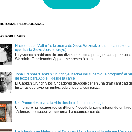
HISTORIAS RELACIONADAS
AS POPULARES
El ordenador "Zaltair" o la broma de Steve Wozniak el día de la presentaci
(que hasta Steve Jobs se creyó)
Hoy vamos a hablaros de una divertida historia protagonizada por nuest
Wozniak . El ordenador Apple II se presentó al me...
John Drapper "Capitán Crunch", el hacker del silbato que programó el p
de textos para Apple II desde la cárcel
El Capitán Crunch y los fundadores de Apple tienen una gran cantidad d
historias que vivieron juntos, sobre todo al comienz...
Un iPhone 4 vuelve a la vida desde el fondo de un lago
Un hombre ha recuperado su iPhone 4 desde la parte inferior de un lago
. Además, el dispositivo funciona. La recuperación de...
Explotando con Metasploit el 0-day en QuickTime publicado por Rever