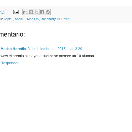
:16
as:
Apple I
,
Apple II
,
Mac OS
,
Raspberry Pi
,
Retro
mentario:
Matías Heredia
3 de diciembre de 2015 a las 3:29
wow el premio al mayor esfuerzo se merece un 10 alumno
Responder