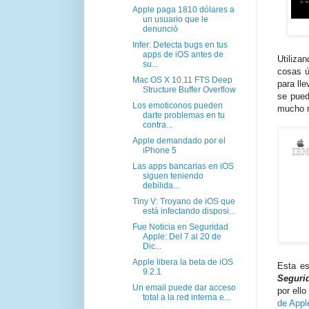
Apple paga 1810 dólares a
un usuario que le
denunció
Infer: Detecta bugs en tus
apps de iOS antes de
Utiliza
su...
cosas ú
Mac OS X 10.11 FTS Deep
para ll
Structure Buffer Overflow
se pued
Los emoticonos pueden
mucho m
darte problemas en tu
contra...
Apple demandado por el
iPhone 5
Las apps bancarias en iOS
siguen teniendo
debilida...
Tiny V: Troyano de iOS que
está infectando disposi...
Fue Noticia en Seguridad
Apple: Del 7 al 20 de
Dic...
Apple libera la beta de iOS
Esta e
9.2.1
Seguri
Un email puede dar acceso
por ell
total a la red interna e...
de Appl