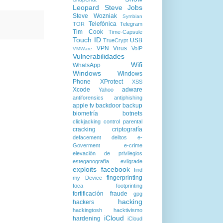
Leopard
Steve Jobs
Steve Wozniak
Symbian
Telefónica
TOR
Telegram
Tim Cook
Time-Capsule
Touch ID
USB
TrueCrypt
VPN
Virus
VoIP
VMWare
Vulnerabilidades
Wifi
WhatsApp
Windows
Windows
Phone
XProtect
XSS
Xcode
adware
Yahoo
antiforensics
antiphishing
apple tv
backdoor
backup
biometría
botnets
clickjacking
control parental
cracking
criptografía
defacement
delitos
e-
Goverment
e-crime
elevación de privilegios
esteganografía
evilgrade
exploits
facebook
find
fingerprinting
my Device
foca
footprinting
fortificación
fraude
gpg
hacking
hackers
hackingtosh
hacktivismo
iCloud
hardening
iCloud