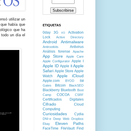
ensó utilizar un
o que había que
ETIQUETAS
nológico que ha
0day
3G
Activation
4G
 todo un día el
Lock
Active Directory
Android
Antimalware
Antivirus
Antirootkits
Análisis forense
Apache
App Store
Apple Care
Apple I
Apple Configurator
Apple ID
Apple
Apple II
Safari
Apple Store
Apple
Apple iCloud
Watch
Apple.com
BYOD
Bill
Bitcoin
Gates
BlackSEO
Blackberry
Bluetooth
Boot
COCOA
Camp
CSRF
Certificados Digitales
Cifrado
Cloud
Computing
Curiosidades
Cydia
DNI-e
Deep Web
Dropbox
Eleven Paths
Ebay
FaceTime
FileVault
Find