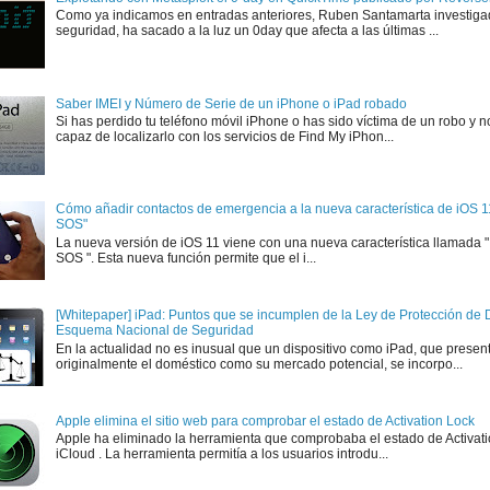
Como ya indicamos en entradas anteriores, Ruben Santamarta investiga
seguridad, ha sacado a la luz un 0day que afecta a las últimas ...
Saber IMEI y Número de Serie de un iPhone o iPad robado
Si has perdido tu teléfono móvil iPhone o has sido víctima de un robo y n
capaz de localizarlo con los servicios de Find My iPhon...
Cómo añadir contactos de emergencia a la nueva característica de iOS 
SOS"
La nueva versión de iOS 11 viene con una nueva característica llamada
SOS ". Esta nueva función permite que el i...
[Whitepaper] iPad: Puntos que se incumplen de la Ley de Protección de D
Esquema Nacional de Seguridad
En la actualidad no es inusual que un dispositivo como iPad, que presen
originalmente el doméstico como su mercado potencial, se incorpo...
Apple elimina el sitio web para comprobar el estado de Activation Lock
Apple ha eliminado la herramienta que comprobaba el estado de Activat
iCloud . La herramienta permitía a los usuarios introdu...