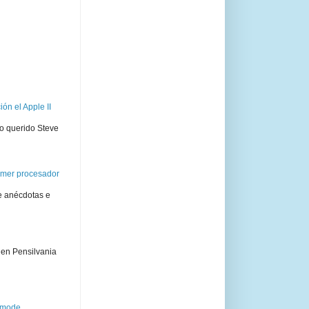
ón el Apple II
ro querido Steve
rimer procesador
e anécdotas e
 en Pensilvania
semode