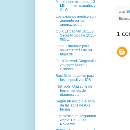
MacKeeper expuesto: 13
Millones de usuarios y
21 G...
a las
15
Los expertos predicen un
Etiquet
aumento en las
amenazas c...
OS X El Capitan 10.11.2,
1 co
Security Update 2015-
005 ...
iOS 9.2 liberado para
solventar más de 50
bugs de ...
Joe's Network Diagnostics
Analyzer Monitor
Scanner...
BackStab ha vuelto para
los dispositivos iOS
iNetTools: Una suite de
herramientas de
diagnóstic...
Según un estudio el 80%
de las apps de iOS
tienen ...
Fue Noticia en Seguridad
Apple: Del 23 de
Noviembr...