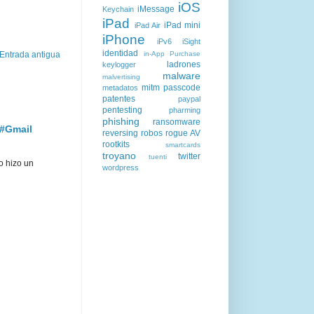
iOS
iMessage
Keychain
iPad
iPad mini
iPad Air
iPhone
iPv6
iSight
identidad
in-App Purchase
Entrada antigua
ladrones
keylogger
malware
malvertising
mitm
passcode
metadatos
patentes
paypal
pentesting
pharming
phishing
ransomware
 #Gmail
reversing
robos
rogue AV
rootkits
smartcards
troyano
twitter
tuenti
o hizo un
wordpress