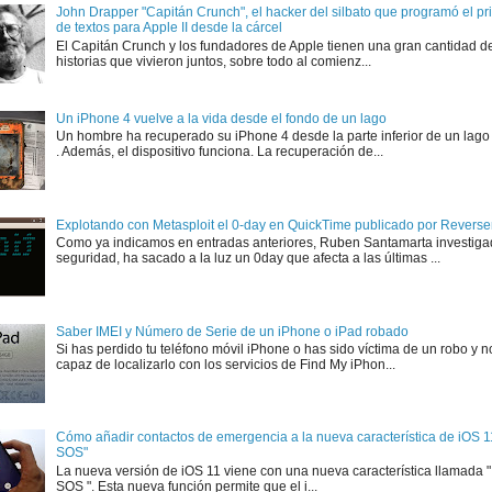
John Drapper "Capitán Crunch", el hacker del silbato que programó el p
de textos para Apple II desde la cárcel
El Capitán Crunch y los fundadores de Apple tienen una gran cantidad d
historias que vivieron juntos, sobre todo al comienz...
Un iPhone 4 vuelve a la vida desde el fondo de un lago
Un hombre ha recuperado su iPhone 4 desde la parte inferior de un lago
. Además, el dispositivo funciona. La recuperación de...
Explotando con Metasploit el 0-day en QuickTime publicado por Rever
Como ya indicamos en entradas anteriores, Ruben Santamarta investiga
seguridad, ha sacado a la luz un 0day que afecta a las últimas ...
Saber IMEI y Número de Serie de un iPhone o iPad robado
Si has perdido tu teléfono móvil iPhone o has sido víctima de un robo y n
capaz de localizarlo con los servicios de Find My iPhon...
Cómo añadir contactos de emergencia a la nueva característica de iOS 
SOS"
La nueva versión de iOS 11 viene con una nueva característica llamada
SOS ". Esta nueva función permite que el i...