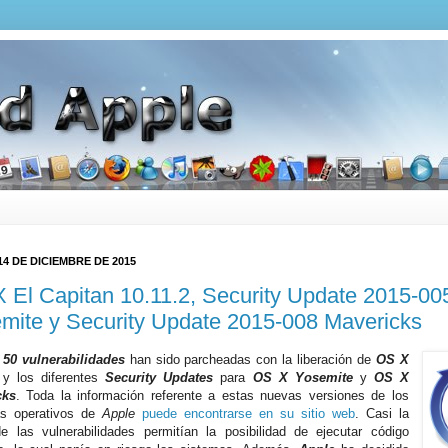
14 DE DICIEMBRE DE 2015
 El Capitan 10.11.2, Security Update 2015-00
mite y Security Update 2015-008 Mavericks
e
50 vulnerabilidades
han sido parcheadas con la liberación de
OS X
y los diferentes
Security Updates
para
OS X Yosemite
y
OS X
cks
. Toda la información referente a estas nuevas versiones de los
as operativos de
Apple
puede encontrarse en su sitio web
. Casi la
e las vulnerabilidades permitían la posibilidad de ejecutar código