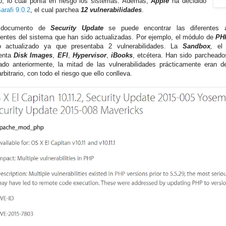
rio, lo cual ponía en riesgo los sistemas. Además,
Apple
ha decidido
Sarafi 9.0.2
, el cual parchea
12 vulnerabilidades
.
 documento de
Security Update
se puede encontrar las diferentes a
ntes del sistema que han sido actualizadas. Por ejemplo, el módulo de
PH
o actualizado ya que presentaba 2 vulnerabilidades. La
Sandbox
,
e
ienta
Disk Images
,
EFI
,
Hypervisor
,
iBooks
, etcétera. Han sido parchead
do anteriormente, la mitad de las vulnerabilidades prácticamente eran d
rbitrario, con todo el riesgo que ello conlleva.