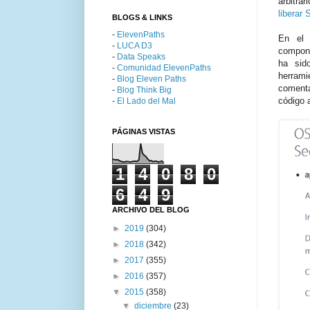
arbitra
liberar 
BLOGS & LINKS
-
ElevenPaths
En el
-
LUCA D3
compone
-
Data Speaks
ha sid
-
Comunidad ElevenPaths
herram
-
Blog Eleven Paths
comenta
-
Blog Think Big
código a
-
El Lado del Mal
PÁGINAS VISTAS
1
4
0
8
0
6
4
9
ARCHIVO DEL BLOG
►
2019
(304)
►
2018
(342)
►
2017
(355)
►
2016
(357)
▼
2015
(358)
▼
diciembre
(23)