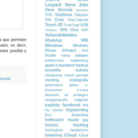
Leopard
Steve Jobs
Steve Wozniak
Symbian
Telefónica
TOR
Telegram
Tim Cook
Time-Capsule
Touch ID
USB
TrueCrypt
VPN
Virus
VoIP
VMWare
Vulnerabilidades
s
que permiten
Wifi
WhatsApp
ario, es decir,
Windows
Windows
antes posible y
Phone
XProtect
XSS
Xcode
adware
Yahoo
antiforensics
antiphishing
apple tv
backdoor
backup
biometría
botnets
clickjacking
control parental
osemite
cracking
criptografía
defacement
delitos
e-
Goverment
e-crime
elevación de privilegios
esteganografía
evilgrade
exploits
facebook
find
fingerprinting
my Device
foca
footprinting
fortificación
fraude
gpg
hacking
hackers
hackingtosh
hacktivismo
iCloud
hardening
iCloud