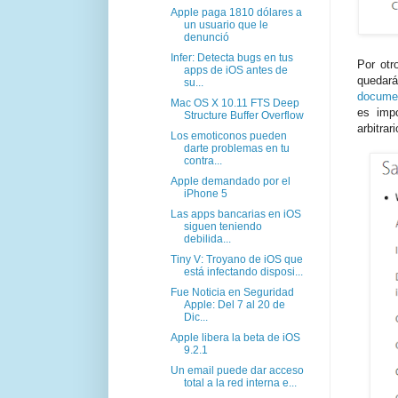
Apple paga 1810 dólares a
un usuario que le
denunció
Infer: Detecta bugs en tus
Por otr
apps de iOS antes de
quedará
su...
documen
Mac OS X 10.11 FTS Deep
es impo
Structure Buffer Overflow
arbitra
Los emoticonos pueden
darte problemas en tu
contra...
Apple demandado por el
iPhone 5
Las apps bancarias en iOS
siguen teniendo
debilida...
Tiny V: Troyano de iOS que
está infectando disposi...
Fue Noticia en Seguridad
Apple: Del 7 al 20 de
Dic...
Apple libera la beta de iOS
9.2.1
Un email puede dar acceso
total a la red interna e...