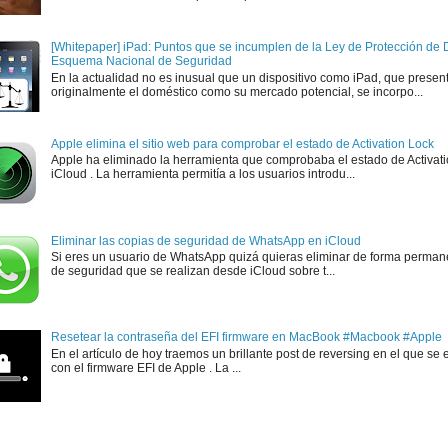
[Whitepaper] iPad: Puntos que se incumplen de la Ley de Protección de D
Esquema Nacional de Seguridad
En la actualidad no es inusual que un dispositivo como iPad, que presen
originalmente el doméstico como su mercado potencial, se incorpo...
Apple elimina el sitio web para comprobar el estado de Activation Lock
Apple ha eliminado la herramienta que comprobaba el estado de Activat
iCloud . La herramienta permitía a los usuarios introdu...
Eliminar las copias de seguridad de WhatsApp en iCloud
Si eres un usuario de WhatsApp quizá quieras eliminar de forma perman
de seguridad que se realizan desde iCloud sobre t...
Resetear la contraseña del EFI firmware en MacBook #Macbook #Apple
En el artículo de hoy traemos un brillante post de reversing en el que se 
con el firmware EFI de Apple . La ...