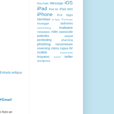
iOS
iMessage
Keychain
iPad
iPad mini
iPad Air
iPhone
iPv6
iSight
identidad
in-App Purchase
ladrones
keylogger
malware
malvertising
mitm
passcode
metadatos
patentes
paypal
pentesting
pharming
phishing
ransomware
reversing
robos
rogue AV
rootkits
smartcards
troyano
twitter
tuenti
wordpress
Entrada antigua
 #Gmail
o hizo un