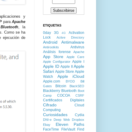
plicaciones y
P
para
Apache
ETIQUETAS
l
Bluetooth
, la
os. Como se ha
0day
3G
Activation
4G
Lock
e ejecución de
Active Directory
Android
Antimalware
Antivirus
Antirootkits
Análisis forense
Apache
App Store
Apple Care
Apple I
Apple Configurator
Apple ID
Apple
Apple II
Safari
Apple Store
Apple
Apple iCloud
Watch
Apple.com
BYOD
Bill
Bitcoin
Gates
BlackSEO
Blackberry
Bluetooth
Boot
COCOA
Camp
CSRF
Certificados Digitales
Cifrado
Cloud
Computing
Curiosidades
Cydia
DNI-e
Deep Web
Dropbox
Eleven Paths
Ebay
FaceTime
FileVault
Find