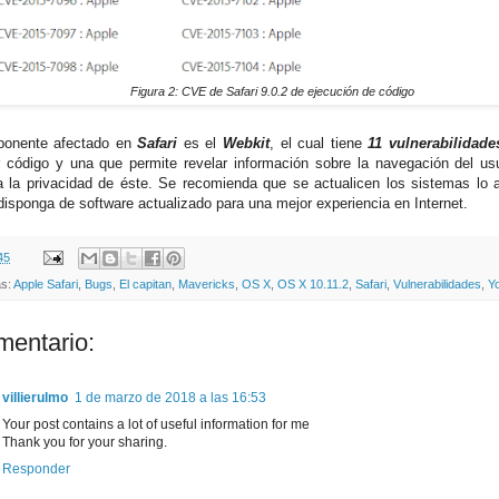
Figura 2: CVE de Safari 9.0.2 de ejecución de código
ponente afectado en
Safari
es el
Webkit
, el cual tiene
11 vulnerabilidade
r código y una que permite revelar información sobre la navegación del usu
a la privacidad de éste. Se recomienda que se actualicen los sistemas lo 
disponga de software actualizado para una mejor experiencia en Internet.
45
as:
Apple Safari
,
Bugs
,
El capitan
,
Mavericks
,
OS X
,
OS X 10.11.2
,
Safari
,
Vulnerabilidades
,
Y
mentario:
villierulmo
1 de marzo de 2018 a las 16:53
Your post contains a lot of useful information for me
Thank you for your sharing.
Responder