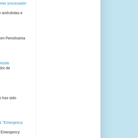
rimer procesador
e anécdotas e
 en Pensilvania
semode
dor de
o has sido
11 "Emergency
 " Emergency