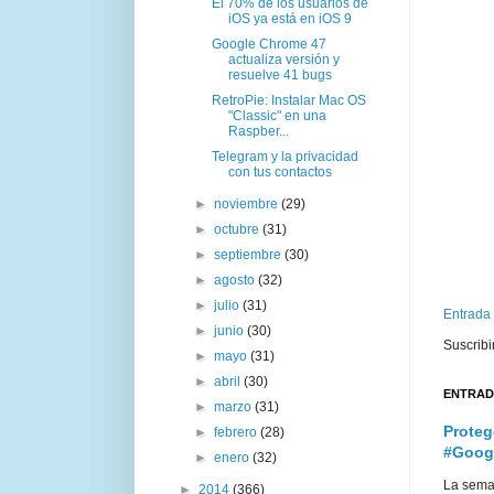
El 70% de los usuarios de
iOS ya está en iOS 9
Google Chrome 47
actualiza versión y
resuelve 41 bugs
RetroPie: Instalar Mac OS
"Classic" en una
Raspber...
Telegram y la privacidad
con tus contactos
►
noviembre
(29)
►
octubre
(31)
►
septiembre
(30)
►
agosto
(32)
►
julio
(31)
Entrada
►
junio
(30)
Suscribi
►
mayo
(31)
►
abril
(30)
ENTRAD
►
marzo
(31)
Proteg
►
febrero
(28)
#Goog
►
enero
(32)
La sema
►
2014
(366)