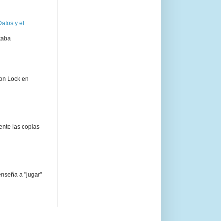
atos y el
taba
ion Lock en
ente las copias
enseña a "jugar"