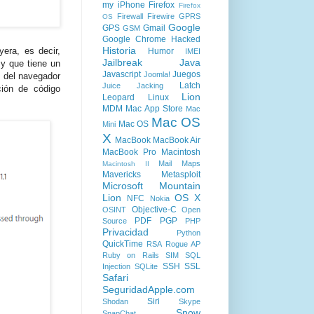
my iPhone
Firefox
Firefox
Firewall
Firewire
GPRS
OS
Google
GPS
Gmail
GSM
Google Chrome
Hacked
Historia
yera, es decir,
Humor
IMEI
Jailbreak
Java
 y que tiene un
Javascript
Juegos
Joomla!
n del navegador
Latch
Juice Jacking
ción de código
Lion
Leopard
Linux
MDM
Mac App Store
Mac
Mac OS
Mac OS
Mini
X
MacBook
MacBook Air
MacBook Pro
Macintosh
Mail
Maps
Macintosh II
Mavericks
Metasploit
Microsoft
Mountain
Lion
OS X
NFC
Nokia
Objective-C
OSINT
Open
PDF
PGP
Source
PHP
Privacidad
Python
QuickTime
RSA
Rogue AP
Ruby on Rails
SIM
SQL
SSH
SSL
Injection
SQLite
Safari
SeguridadApple.com
Siri
Shodan
Skype
Snow
SnapChat