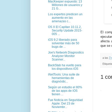
MacKeeper expuesto: 13
Millones de usuarios y
21 G...
Los expertos predicen un
aumento en las
amenazas c...
OS X El Capitan 10.11.2,
Security Update 2015-
El com
005 ...
ejecuta
iOS 9.2 liberado para
afecta 
solventar más de 50
que se 
bugs de ...
Joe's Network Diagnostics
Analyzer Monitor
a las
7:
Scanner...
Etiquet
BackStab ha vuelto para
los dispositivos iOS
iNetTools: Una suite de
1 co
herramientas de
diagnóstic...
Según un estudio el 80%
de las apps de iOS
tienen ...
Fue Noticia en Seguridad
Apple: Del 23 de
Noviembr...